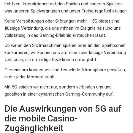
Echtzeit-Interaktionen mit den Spielen und anderen Spielern,
was unseren Spielvergnügen und unser Freiheitsgefühl steigert.
Keine Verspätungen oder Störungen mehr – 5G bietet eine
flüssige Verbindung, die uns mitten im Ereignis hält und uns
vollständig in das Gaming-Erlebnis eintauchen lässt.
Ob wir an den Slotmaschinen spielen oder an den Spieltischen
konkurrieren, wir können uns auf eine zuverlässige Verbindung
verlassen, die sofortige Reaktionen ermöglicht.
Gemeinsam können wir eine fesselnde Atmosphäre genießen,
in der jeder Moment zählt.
Mit 5G spielen wir nicht nur, sondern verbinden uns und
gedeihen in einer dynamischen Gaming-Community auf.
Die Auswirkungen von 5G auf
die mobile Casino-
Zugänglichkeit