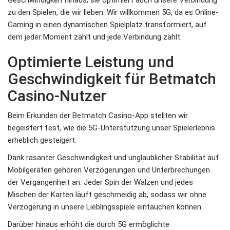
zu den Spielen, die wir lieben. Wir willkommen 5G, da es Online-
Gaming in einen dynamischen Spielplatz transformiert, auf
dem jeder Moment zählt und jede Verbindung zählt.
Optimierte Leistung und
Geschwindigkeit für Betmatch
Casino-Nutzer
Beim Erkunden der Betmatch Casino-App stellten wir
begeistert fest, wie die 5G-Unterstützung unser Spielerlebnis
erheblich gesteigert.
Dank rasanter Geschwindigkeit und unglaublicher Stabilität auf
Mobilgeräten gehören Verzögerungen und Unterbrechungen
der Vergangenheit an. Jeder Spin der Walzen und jedes
Mischen der Karten läuft geschmeidig ab, sodass wir ohne
Verzögerung in unsere Lieblingsspiele eintauchen können.
Darüber hinaus erhöht die durch 5G ermöglichte