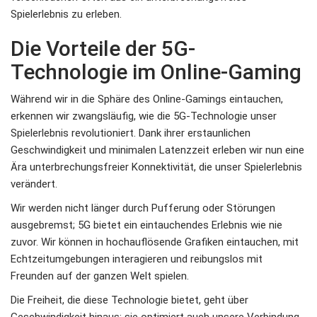
Spielerlebnis zu erleben.
Die Vorteile der 5G-
Technologie im Online-Gaming
Während wir in die Sphäre des Online-Gamings eintauchen,
erkennen wir zwangsläufig, wie die 5G-Technologie unser
Spielerlebnis revolutioniert. Dank ihrer erstaunlichen
Geschwindigkeit und minimalen Latenzzeit erleben wir nun eine
Ära unterbrechungsfreier Konnektivität, die unser Spielerlebnis
verändert.
Wir werden nicht länger durch Pufferung oder Störungen
ausgebremst; 5G bietet ein eintauchendes Erlebnis wie nie
zuvor. Wir können in hochauflösende Grafiken eintauchen, mit
Echtzeitumgebungen interagieren und reibungslos mit
Freunden auf der ganzen Welt spielen.
Die Freiheit, die diese Technologie bietet, geht über
Geschwindigkeit hinaus; sie optimiert auch unsere Verbindung