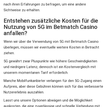
nach ihren Erfahrungen zu befragen, um eine andere
Sichtweise zu erhalten.
Entstehen zusätzliche Kosten für die
Nutzung von 5G im Betmatch Casino
anfallen?
Wenn wir über die Verwendung von 5G mit Betmatch Casino
überlegen, müssen wir eventuelle weitere Kosten in Betracht
ziehen.
5G gewährt zwar Pluspunkte wie höhere Geschwindigkeiten
und niedrigere Latenz, dennoch ist ein Kostenvergleich mit
unserem momentanen Tarif erforderlich.
Manche Mobilfunkanbieter verlangen für den 5G-Zugang einen
Aufpreis, aber diese Gebühren können sich für das verbesserte
Nutzererlebnis auszahlen.
Lasst uns unsere Optionen abwägen und die Möglichkeit
auskosten, die eine zuverlässige und schnelle Verbindung mit