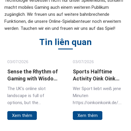
Technologie verbessert nicht nur unser Spielerlebnis, sondern
macht mobiles Gaming auch einem weiteren Publikum
zugänglich. Wir freuen uns auf weitere bahnbrechende
Funktionen, die unsere Online-Spielabenteuer noch erweitern
werden. Tauchen wir ein und freuen wir uns auf das Spiel!
Tin liên quan
03/
07
/2026
03/
07
/2026
Sense the Rhythm of
Sports Halftime
Gaming with Wisdom
Activity Oink Oink
of Athena Slot in UK
Oink Slot During
The UK's online slot
Wer Sport liebt weiß jene
Breaks in Germany
landscape is full of
Minuten
options, but the
https://oinkoinkoink.de/.
Wisdomofathenaslot
Eine Halbzeitpause zählt
Xem thêm
Xem thêm
creates its own space.
herunter, und man ist auf
This isn't a game about
der Suche nach einer
mindless spinning. It pulls
Unterhaltung, die die