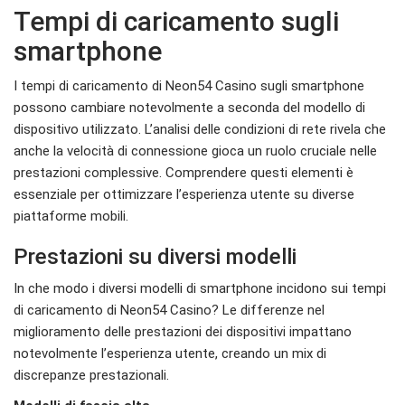
Tempi di caricamento sugli
smartphone
I tempi di caricamento di Neon54 Casino sugli smartphone
possono cambiare notevolmente a seconda del modello di
dispositivo utilizzato. L’analisi delle condizioni di rete rivela che
anche la velocità di connessione gioca un ruolo cruciale nelle
prestazioni complessive. Comprendere questi elementi è
essenziale per ottimizzare l’esperienza utente su diverse
piattaforme mobili.
Prestazioni su diversi modelli
In che modo i diversi modelli di smartphone incidono sui tempi
di caricamento di Neon54 Casino? Le differenze nel
miglioramento delle prestazioni dei dispositivi impattano
notevolmente l’esperienza utente, creando un mix di
discrepanze prestazionali.