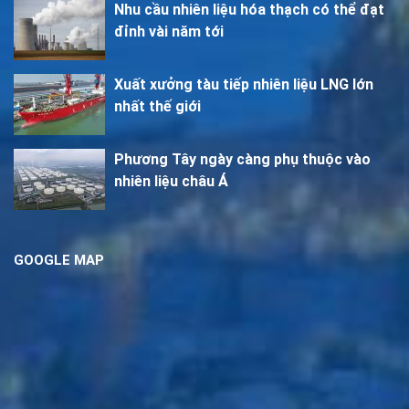
Nhu cầu nhiên liệu hóa thạch có thể đạt
đỉnh vài năm tới
Xuất xưởng tàu tiếp nhiên liệu LNG lớn
nhất thế giới
Phương Tây ngày càng phụ thuộc vào
nhiên liệu châu Á
GOOGLE MAP