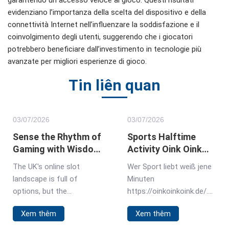
evidenziano l’importanza della scelta del dispositivo e della
connettività Internet nell’influenzare la soddisfazione e il
coinvolgimento degli utenti, suggerendo che i giocatori
potrebbero beneficiare dall’investimento in tecnologie più
avanzate per migliori esperienze di gioco.
Tin liên quan
03/
07
/2026
03/
07
/2026
Sense the Rhythm of
Sports Halftime
Gaming with Wisdom
Activity Oink Oink
of Athena Slot in UK
Oink Slot During
The UK's online slot
Wer Sport liebt weiß jene
Breaks in Germany
landscape is full of
Minuten
options, but the
https://oinkoinkoink.de/.
Wisdomofathenaslot
Eine Halbzeitpause zählt
Xem thêm
Xem thêm
creates its own space.
herunter, und man ist auf
This isn't a game about
der Suche nach einer