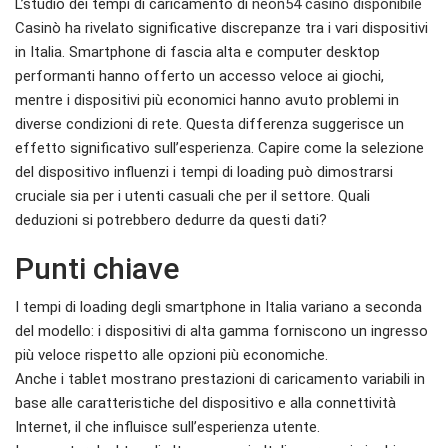
L’studio dei tempi di caricamento di
neon54 casino disponibile
Casinò ha rivelato significative discrepanze tra i vari dispositivi
in Italia. Smartphone di fascia alta e computer desktop
performanti hanno offerto un accesso veloce ai giochi,
mentre i dispositivi più economici hanno avuto problemi in
diverse condizioni di rete. Questa differenza suggerisce un
effetto significativo sull’esperienza. Capire come la selezione
del dispositivo influenzi i tempi di loading può dimostrarsi
cruciale sia per i utenti casuali che per il settore. Quali
deduzioni si potrebbero dedurre da questi dati?
Punti chiave
I tempi di loading degli smartphone in Italia variano a seconda
del modello: i dispositivi di alta gamma forniscono un ingresso
più veloce rispetto alle opzioni più economiche.
Anche i tablet mostrano prestazioni di caricamento variabili in
base alle caratteristiche del dispositivo e alla connettività
Internet, il che influisce sull’esperienza utente.