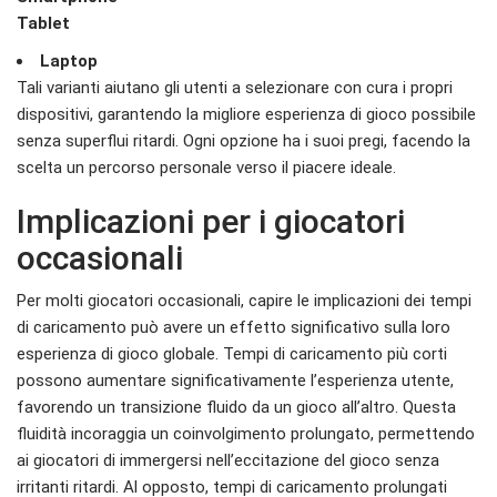
Tablet
Laptop
Tali varianti aiutano gli utenti a selezionare con cura i propri
dispositivi, garantendo la migliore esperienza di gioco possibile
senza superflui ritardi. Ogni opzione ha i suoi pregi, facendo la
scelta un percorso personale verso il piacere ideale.
Implicazioni per i giocatori
occasionali
Per molti giocatori occasionali, capire le implicazioni dei tempi
di caricamento può avere un effetto significativo sulla loro
esperienza di gioco globale. Tempi di caricamento più corti
possono aumentare significativamente l’esperienza utente,
favorendo un transizione fluido da un gioco all’altro. Questa
fluidità incoraggia un coinvolgimento prolungato, permettendo
ai giocatori di immergersi nell’eccitazione del gioco senza
irritanti ritardi. Al opposto, tempi di caricamento prolungati