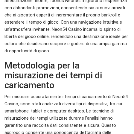
all’eccitazione. Inoltre, i bonus Neon54 migliorano l’esperienza
con abbondanti promozioni, consentendo sia ai nuovi arrivati
che ai giocatori esperti di incrementare il proprio bankroll e
estendere il tempo di gioco. Con una navigazione intuitiva e
un’atmosfera invitante, Neon54 Casino incarna lo spirito di
libertà del gioco online, rendendolo una destinazione ideale per
coloro che desiderano scoprire e godere di una ampia gamma
di opportunità di gioco.
Metodologia per la
misurazione dei tempi di
caricamento
Per misurare accuratamente i tempi di caricamento di Neon54
Casino, sono stati analizzati diversi tipi di dispositivi, tra cui
smartphone, tablet e computer desktop. Le tecniche di
misurazione dei tempi utilizzate durante l’analisi hanno
garantito una raccolta dati consistente e sicura. Questo
approccio consente una conoscenza dettagliata delle