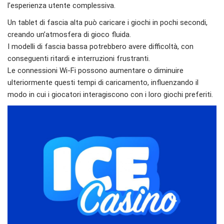
l’esperienza utente complessiva.
Un tablet di fascia alta può caricare i giochi in pochi secondi,
creando un’atmosfera di gioco fluida.
I modelli di fascia bassa potrebbero avere difficoltà, con
conseguenti ritardi e interruzioni frustranti.
Le connessioni Wi-Fi possono aumentare o diminuire
ulteriormente questi tempi di caricamento, influenzando il
modo in cui i giocatori interagiscono con i loro giochi preferiti.