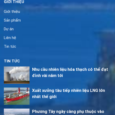
GIỚI THIỆU
Giới thiệu
Sản phẩm
Dự án
Liên hệ
Tin tức
TIN TỨC
Nhu cầu nhiên liệu hóa thạch có thể đạt
đỉnh vài năm tới
Xuất xưởng tàu tiếp nhiên liệu LNG lớn
nhất thế giới
Phương Tây ngày càng phụ thuộc vào