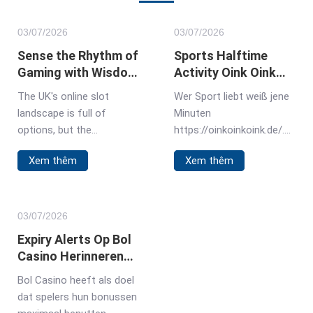
03/
07
/2026
03/
07
/2026
Sense the Rhythm of
Sports Halftime
Gaming with Wisdom
Activity Oink Oink
of Athena Slot in UK
Oink Slot During
The UK's online slot
Wer Sport liebt weiß jene
Breaks in Germany
landscape is full of
Minuten
options, but the
https://oinkoinkoink.de/.
Wisdomofathenaslot
Eine Halbzeitpause zählt
Xem thêm
Xem thêm
creates its own space.
herunter, und man ist auf
This isn't a game about
der Suche nach einer
mindless spinning. It pulls
Unterhaltung, die die
you into a world of
Spannung aufrechterhält.
03/
07
/2026
ancient strategy, where
Dieser Oink Oink Oink Slot
Expiry Alerts Op Bol
your choices feel
erweist sich für viele
Casino Herinneren
connected
deutsche Fans in dieser
Inwoners van
Bol Casino heeft als doel
Hinsicht bewährt. Der Slot
Nederland Aan
dat spelers hun bonussen
schließt die Lücke bis
Bonusdeadlines