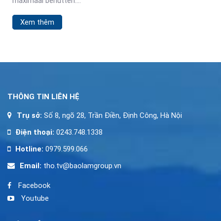
maximaal benutten.
zum Beginn der zweiten
Daarom is er nu een
Hälfte, gestaltet aus
Xem thêm
systeem met expiry
angespannter
alerts. Deze herinneringen
garanderen dat je geen
waardevolle bonussen of
gratis spins meer mist.
Hier ontdek je hoe
THÔNG TIN LIÊN HỆ
Trụ sở:
Số 8, ngõ 28, Trần Điền, Định Công, Hà Nội
Điện thoại:
0243.748.1338
Hotline:
0979.599.066
Email:
tho.tv@baolamgroup.vn
Facebook
Youtube