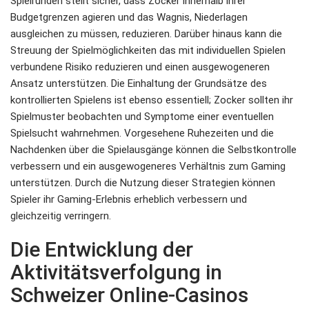
Spielrunden stellt sicher, dass Zocker innerhalb ihrer
Budgetgrenzen agieren und das Wagnis, Niederlagen
ausgleichen zu müssen, reduzieren. Darüber hinaus kann die
Streuung der Spielmöglichkeiten das mit individuellen Spielen
verbundene Risiko reduzieren und einen ausgewogeneren
Ansatz unterstützen. Die Einhaltung der Grundsätze des
kontrollierten Spielens ist ebenso essentiell; Zocker sollten ihr
Spielmuster beobachten und Symptome einer eventuellen
Spielsucht wahrnehmen. Vorgesehene Ruhezeiten und die
Nachdenken über die Spielausgänge können die Selbstkontrolle
verbessern und ein ausgewogeneres Verhältnis zum Gaming
unterstützen. Durch die Nutzung dieser Strategien können
Spieler ihr Gaming-Erlebnis erheblich verbessern und
gleichzeitig verringern.
Die Entwicklung der
Aktivitätsverfolgung in
Schweizer Online-Casinos