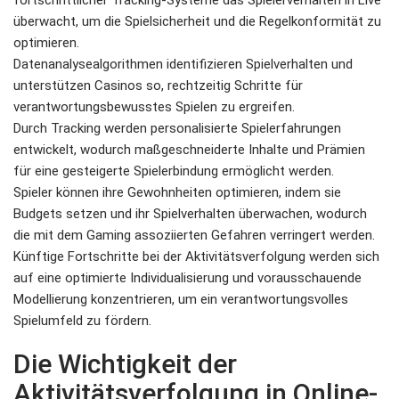
überwacht, um die Spielsicherheit und die Regelkonformität zu
optimieren.
Datenanalysealgorithmen identifizieren Spielverhalten und
unterstützen Casinos so, rechtzeitig Schritte für
verantwortungsbewusstes Spielen zu ergreifen.
Durch Tracking werden personalisierte Spielerfahrungen
entwickelt, wodurch maßgeschneiderte Inhalte und Prämien
für eine gesteigerte Spielerbindung ermöglicht werden.
Spieler können ihre Gewohnheiten optimieren, indem sie
Budgets setzen und ihr Spielverhalten überwachen, wodurch
die mit dem Gaming assoziierten Gefahren verringert werden.
Künftige Fortschritte bei der Aktivitätsverfolgung werden sich
auf eine optimierte Individualisierung und vorausschauende
Modellierung konzentrieren, um ein verantwortungsvolles
Spielumfeld zu fördern.
Die Wichtigkeit der
Aktivitätsverfolgung in Online-