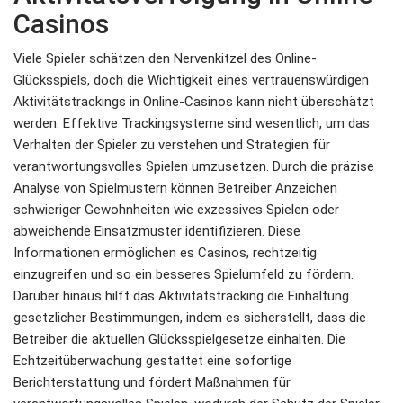
Casinos
Viele Spieler schätzen den Nervenkitzel des Online-
Glücksspiels, doch die Wichtigkeit eines vertrauenswürdigen
Aktivitätstrackings in Online-Casinos kann nicht überschätzt
werden. Effektive Trackingsysteme sind wesentlich, um das
Verhalten der Spieler zu verstehen und Strategien für
verantwortungsvolles Spielen umzusetzen. Durch die präzise
Analyse von Spielmustern können Betreiber Anzeichen
schwieriger Gewohnheiten wie exzessives Spielen oder
abweichende Einsatzmuster identifizieren. Diese
Informationen ermöglichen es Casinos, rechtzeitig
einzugreifen und so ein besseres Spielumfeld zu fördern.
Darüber hinaus hilft das Aktivitätstracking die Einhaltung
gesetzlicher Bestimmungen, indem es sicherstellt, dass die
Betreiber die aktuellen Glücksspielgesetze einhalten. Die
Echtzeitüberwachung gestattet eine sofortige
Berichterstattung und fördert Maßnahmen für