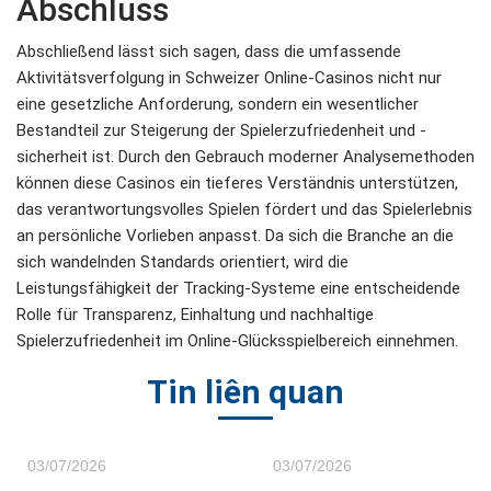
Abschluss
Abschließend lässt sich sagen, dass die umfassende
Aktivitätsverfolgung in Schweizer Online-Casinos nicht nur
eine gesetzliche Anforderung, sondern ein wesentlicher
Bestandteil zur Steigerung der Spielerzufriedenheit und -
sicherheit ist. Durch den Gebrauch moderner Analysemethoden
können diese Casinos ein tieferes Verständnis unterstützen,
das verantwortungsvolles Spielen fördert und das Spielerlebnis
an persönliche Vorlieben anpasst. Da sich die Branche an die
sich wandelnden Standards orientiert, wird die
Leistungsfähigkeit der Tracking-Systeme eine entscheidende
Rolle für Transparenz, Einhaltung und nachhaltige
Spielerzufriedenheit im Online-Glücksspielbereich einnehmen.
Tin liên quan
03/
07
/2026
03/
07
/2026