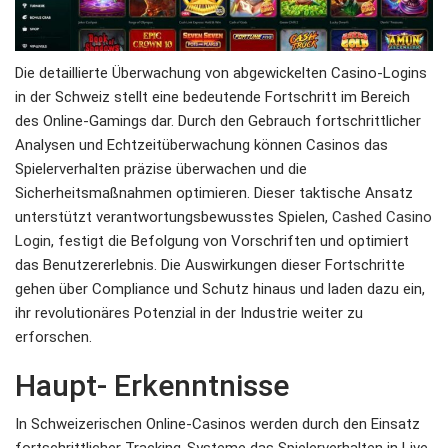
Die detaillierte Überwachung von abgewickelten Casino-Logins
in der Schweiz stellt eine bedeutende Fortschritt im Bereich
des Online-Gamings dar. Durch den Gebrauch fortschrittlicher
Analysen und Echtzeitüberwachung können Casinos das
Spielerverhalten präzise überwachen und die
Sicherheitsmaßnahmen optimieren. Dieser taktische Ansatz
unterstützt verantwortungsbewusstes Spielen,
Cashed Casino
Login
, festigt die Befolgung von Vorschriften und optimiert
das Benutzererlebnis. Die Auswirkungen dieser Fortschritte
gehen über Compliance und Schutz hinaus und laden dazu ein,
ihr revolutionäres Potenzial in der Industrie weiter zu
erforschen.
Haupt- Erkenntnisse
In Schweizerischen Online-Casinos werden durch den Einsatz
fortschrittlicher Tracking-Systeme das Spielerverhalten in Live