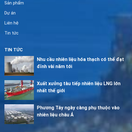
Sản phẩm
Dự án
Liên hệ
Tin tức
TIN TỨC
Nhu cầu nhiên liệu hóa thạch có thể đạt
đỉnh vài năm tới
Xuất xưởng tàu tiếp nhiên liệu LNG lớn
nhất thế giới
Phương Tây ngày càng phụ thuộc vào
nhiên liệu châu Á