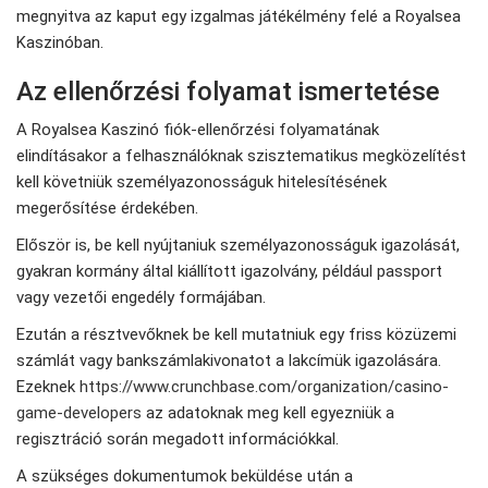
megnyitva az kaput egy izgalmas játékélmény felé a Royalsea
Kaszinóban.
Az ellenőrzési folyamat ismertetése
A Royalsea Kaszinó fiók-ellenőrzési folyamatának
elindításakor a felhasználóknak szisztematikus megközelítést
kell követniük személyazonosságuk hitelesítésének
megerősítése érdekében.
Először is, be kell nyújtaniuk személyazonosságuk igazolását,
gyakran kormány által kiállított igazolvány, például passport
vagy vezetői engedély formájában.
Ezután a résztvevőknek be kell mutatniuk egy friss közüzemi
számlát vagy bankszámlakivonatot a lakcímük igazolására.
Ezeknek
https://www.crunchbase.com/organization/casino-
game-developers
az adatoknak meg kell egyezniük a
regisztráció során megadott információkkal.
A szükséges dokumentumok beküldése után a