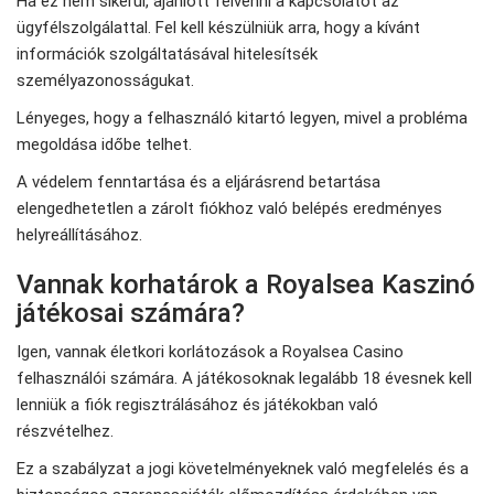
Ha ez nem sikerül, ajánlott felvenni a kapcsolatot az
ügyfélszolgálattal. Fel kell készülniük arra, hogy a kívánt
információk szolgáltatásával hitelesítsék
személyazonosságukat.
Lényeges, hogy a felhasználó kitartó legyen, mivel a probléma
megoldása időbe telhet.
A védelem fenntartása és a eljárásrend betartása
elengedhetetlen a zárolt fiókhoz való belépés eredményes
helyreállításához.
Vannak korhatárok a Royalsea Kaszinó
játékosai számára?
Igen, vannak életkori korlátozások a Royalsea Casino
felhasználói számára. A játékosoknak legalább 18 évesnek kell
lenniük a fiók regisztrálásához és játékokban való
részvételhez.
Ez a szabályzat a jogi követelményeknek való megfelelés és a