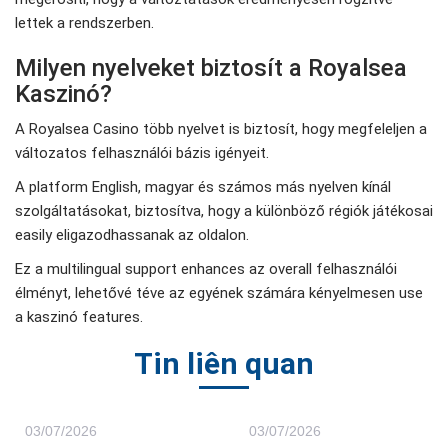
lettek a rendszerben.
Milyen nyelveket biztosít a Royalsea
Kaszinó?
A Royalsea Casino több nyelvet is biztosít, hogy megfeleljen a
változatos felhasználói bázis igényeit.
A platform English, magyar és számos más nyelven kínál
szolgáltatásokat, biztosítva, hogy a különböző régiók játékosai
easily eligazodhassanak az oldalon.
Ez a multilingual support enhances az overall felhasználói
élményt, lehetővé téve az egyének számára kényelmesen use
a kaszinó features.
Tin liên quan
03/
07
/2026
03/
07
/2026