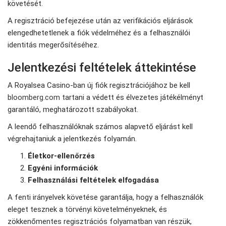
követését.
A regisztráció befejezése után az verifikációs eljárások
elengedhetetlenek a fiók védelméhez és a felhasználói
identitás megerősítéséhez.
Jelentkezési feltételek áttekintése
A Royalsea Casino-ban új fiók regisztrációjához be kell
bloomberg.com
tartani a védett és élvezetes játékélményt
garantáló, meghatározott szabályokat.
A leendő felhasználóknak számos alapvető eljárást kell
végrehajtaniuk a jelentkezés folyamán.
Életkor-ellenőrzés
Egyéni információk
Felhasználási feltételek elfogadása
A fenti irányelvek követése garantálja, hogy a felhasználók
eleget tesznek a törvényi követelményeknek, és
zökkenőmentes regisztrációs folyamatban van részük,