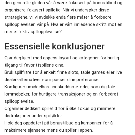
den generelle gleden vår å være fokusert på bonustilbud og
organisere fokusert spilletid. Når vi undersøker disse
strategiene, vil vi avdekke enda flere måter å forbedre
spillopplevelsen vår på. Hva er vårt innledende skritt mot en
mer effektiv spillopplevelse?
Essensielle konklusjoner
Gjør deg kjent med appens layout og kategorier for hurtig
tilgang til favorittspillene dine.
Bruk spillfiltre for å enkelt finne slots, table games eller live
dealer-alternativer som passer dine preferanser.
Konfigurer umiddelbare innskuddsmetoder, som digitale
lommebøker, for hurtigere transaksjoner og en forbedret
spillopplevelse.
Organiser dedikert spilletid for å øke fokus og minimere
distraksjoner under spilløkter.
Hold deg oppdatert på bonustilbud og kampanjer for å
maksimere sjansene mens du spiller i appen.