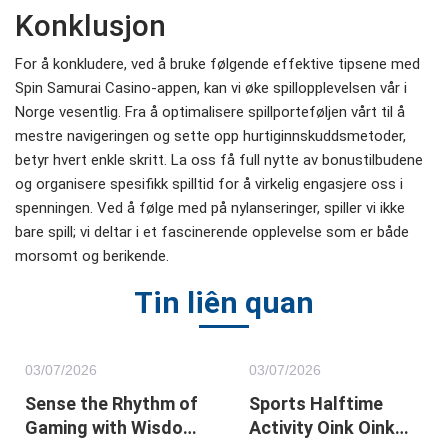
Konklusjon
For å konkludere, ved å bruke følgende effektive tipsene med
Spin Samurai Casino-appen, kan vi øke spillopplevelsen vår i
Norge vesentlig. Fra å optimalisere spillporteføljen vårt til å
mestre navigeringen og sette opp hurtiginnskuddsmetoder,
betyr hvert enkle skritt. La oss få full nytte av bonustilbudene
og organisere spesifikk spilltid for å virkelig engasjere oss i
spenningen. Ved å følge med på nylanseringer, spiller vi ikke
bare spill; vi deltar i et fascinerende opplevelse som er både
morsomt og berikende.
Tin liên quan
03/
07
/2026
03/
07
/2026
Sense the Rhythm of
Sports Halftime
Gaming with Wisdom
Activity Oink Oink