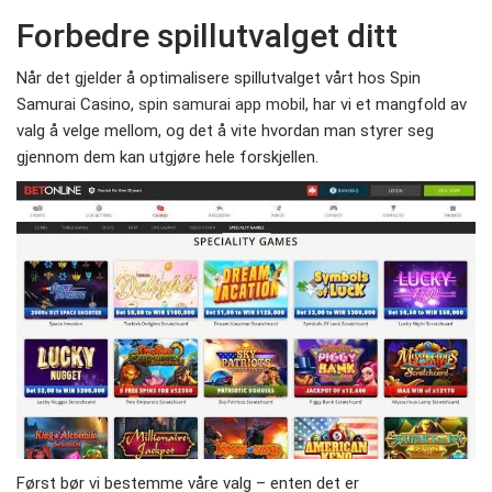
Forbedre spillutvalget ditt
Når det gjelder å optimalisere spillutvalget vårt hos Spin
Samurai Casino,
spin samurai app mobil
, har vi et mangfold av
valg å velge mellom, og det å vite hvordan man styrer seg
gjennom dem kan utgjøre hele forskjellen.
Først bør vi bestemme våre valg – enten det er