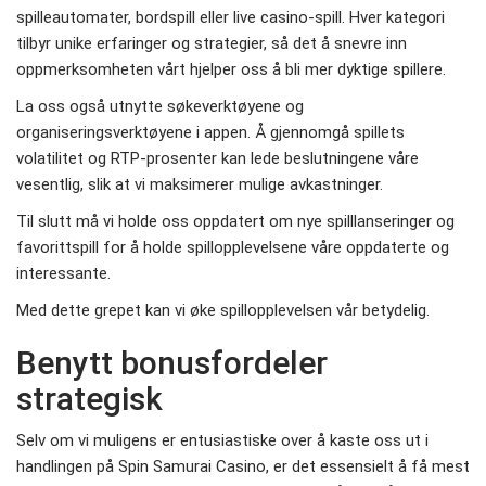
spilleautomater, bordspill eller live casino-spill. Hver kategori
tilbyr unike erfaringer og strategier, så det å snevre inn
oppmerksomheten vårt hjelper oss å bli mer dyktige spillere.
La oss også utnytte søkeverktøyene og
organiseringsverktøyene i appen. Å gjennomgå spillets
volatilitet og RTP-prosenter kan lede beslutningene våre
vesentlig, slik at vi maksimerer mulige avkastninger.
Til slutt må vi holde oss oppdatert om nye spilllanseringer og
favorittspill for å holde spillopplevelsene våre oppdaterte og
interessante.
Med dette grepet kan vi øke spillopplevelsen vår betydelig.
Benytt bonusfordeler
strategisk
Selv om vi muligens er entusiastiske over å kaste oss ut i
handlingen på Spin Samurai Casino, er det essensielt å få mest