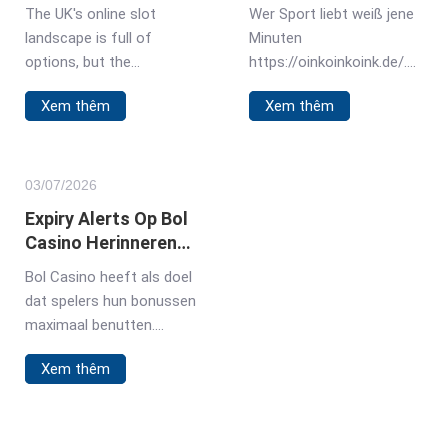
of Athena Slot in UK
Oink Slot During
The UK's online slot
Wer Sport liebt weiß jene
Breaks in Germany
landscape is full of
Minuten
options, but the
https://oinkoinkoink.de/.
Wisdomofathenaslot
Eine Halbzeitpause zählt
Xem thêm
Xem thêm
creates its own space.
herunter, und man ist auf
This isn't a game about
der Suche nach einer
mindless spinning. It pulls
Unterhaltung, die die
you into a world of
Spannung aufrechterhält.
03/
07
/2026
ancient strategy, where
Dieser Oink Oink Oink Slot
Expiry Alerts Op Bol
your choices feel
erweist sich für viele
Casino Herinneren
connected
deutsche Fans in dieser
Inwoners van
Bol Casino heeft als doel
Hinsicht bewährt. Der Slot
Nederland Aan
dat spelers hun bonussen
schließt die Lücke bis
Bonusdeadlines
maximaal benutten.
zum Beginn der zweiten
Daarom is er nu een
Hälfte, gestaltet aus
Xem thêm
systeem met expiry
angespannter
alerts. Deze herinneringen
garanderen dat je geen
waardevolle bonussen of