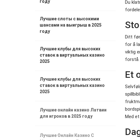
году
Du klat
fordele
Лучшие слоты с высокими
Sto
шансами на выигрыш в 2025
году
Ditt fø
for å l
Лучшие клубы для высоких
viktig 
ставок в виртуальных казино
forstå.
2025
Et 
Лучшие клубы для высоких
ставок в виртуальных казино
Selvføl
2025
spillbi
fruktma
Лучшие онлайн казино Латвии
bordspi
для игроков в 2025 году
Med et 
Dag
Лучшие Онлайн Казино С
Минимальными Депозитами