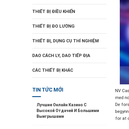
THIẾT BỊ ĐIỀU KHIỂN
THIẾT BỊ ĐO LƯỜNG
THIẾT BỊ, DỤNG CỤ THÍ NGHIỆM
DAO CÁCH LY, DAO TIẾP ĐỊA
CÁC THIẾT BỊ KHÁC
TIN TỨC MỚI
NV Casi
med nor
De fors
Лучшие Онлайн Казино С
Высокой Отдачей И Большими
begynne
Выигрышами
for at 