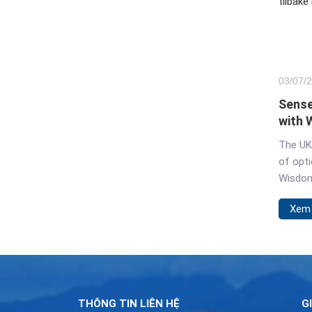
tilbake
03/
07
/
Sense
with 
UK
The UK'
of opti
Wisdom
space. 
Xem
mindles
world o
choice
THÔNG TIN LIÊN HỆ
G