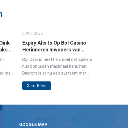
n
03/
07
/2026
 Oink
Expiry Alerts Op Bol Casino
aks in
Herinneren Inwoners van
Nederland Aan
en
Bol Casino heeft als doel dat spelers
Bonusdeadlines
hun bonussen maximaal benutten.
und man
Daarom is er nu een systeem met
expiry alerts. Deze herinneringen
Xem thêm
garanderen dat je geen waardevolle
 Oink
bonussen of gratis spins meer mist.
sche
Hier ontdek je hoe
. Der
 Beginn
us
GOOGLE MAP