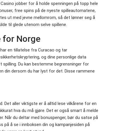
 Casino jobber for å holde spenningen på topp hele
bonuser, free spins på de nyeste spilleautomatene,
ttes ut med jevne mellomrom, så det lønner seg å
ilde til glede utenom selve spillene.
 for Norge
 har en tillatelse fra Curacao og tar
sikkerhetskryptering, og dine personlige data
st spilling. Du kan bestemme begrensninger for
toen din dersom du har lyst for det. Disse rammene
et aller viktigste er å alltid lese vilkårene for en
 akkurat hva du må gjøre. Det er også smart å melde
sser. Når du deltar med bonuspenger, bør du satse på
ass på å se i innboksen din og kampanjesiden på