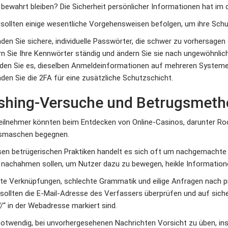
bewahrt bleiben? Die Sicherheit persönlicher Informationen hat im d
 sollten einige wesentliche Vorgehensweisen befolgen, um ihre Sch
en Sie sichere, individuelle Passwörter, die schwer zu vorhersagen 
n Sie Ihre Kennwörter ständig und ändern Sie sie nach ungewöhnlich
den Sie es, dieselben Anmeldeinformationen auf mehreren Systeme
en Sie die 2FA für eine zusätzliche Schutzschicht.
shing-Versuche und Betrugsmeth
eilnehmer könnten beim Entdecken von Online-Casinos, darunter Roc
smaschen begegnen.
sen betrügerischen Praktiken handelt es sich oft um nachgemachte 
 nachahmen sollen, um Nutzer dazu zu bewegen, heikle Information
e Verknüpfungen, schlechte Grammatik und eilige Anfragen nach priv
 sollten die E-Mail-Adresse des Verfassers überprüfen und auf sic
//“ in der Webadresse markiert sind.
notwendig, bei unvorhergesehenen Nachrichten Vorsicht zu üben, ins