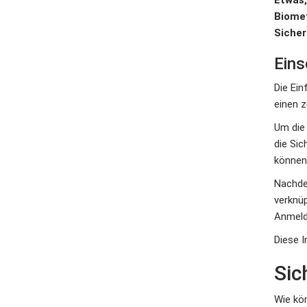
Etwas,
liệu hóa thạch
Biomet
có thể đạt đỉnh
Sicher
vài năm tới
Eins
Eye of 24 Casino Anmeldebonus
Horus Tricks, Tipps, Provision
Die Ein
enthüllt 2026
einen z
Um die 
Greatest Totally free Twist
die Sic
Bonuses for 2026: Complete Set
können
of 100 percent free Spins
Nachde
verknü
Anmeld
Diese I
Sic
Wie kön