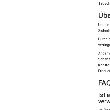
Tausch
Übe
Um ein 
Sicherh
Durch d
verring
Ändern 
Schalte
Kontrol
Erneuer
FA
Ist 
ver