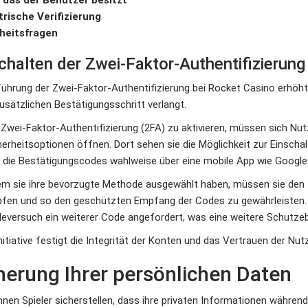
 das der Benutzer besitzt
rische Verifizierung
heitsfragen
chalten der Zwei-Faktor-Authentifizierung
führung der Zwei-Faktor-Authentifizierung bei Rocket Casino erhöht
usätzlichen Bestätigungsschritt verlangt.
Zwei-Faktor-Authentifizierung (2FA) zu aktivieren, müssen sich Nu
herheitsoptionen öffnen. Dort sehen sie die Möglichkeit zur Einscha
 die Bestätigungscodes wahlweise über eine mobile App wie Google 
m sie ihre bevorzugte Methode ausgewählt haben, müssen sie den I
pfen und so den geschützten Empfang der Codes zu gewährleisten. N
eversuch ein weiterer Code angefordert, was eine weitere Schutze
nitiative festigt die Integrität der Konten und das Vertrauen der Nutz
herung Ihrer persönlichen Daten
nen Spieler sicherstellen, dass ihre privaten Informationen währe