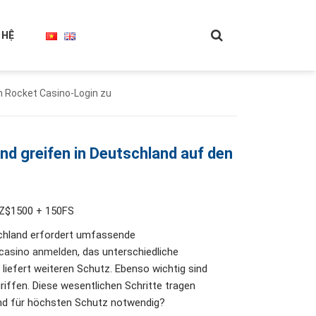
 HỆ
n Rocket Casino-Login zu
nd greifen in Deutschland auf den
schland erfordert umfassende
 casino anmelden
, das unterschiedliche
 liefert weiteren Schutz. Ebenso wichtig sind
iffen. Diese wesentlichen Schritte tragen
nd für höchsten Schutz notwendig?