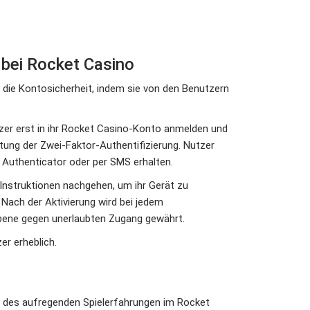
 bei Rocket Casino
 die Kontosicherheit, indem sie von den Benutzern
tzer erst in ihr Rocket Casino-Konto anmelden und
ltung der Zwei-Faktor-Authentifizierung. Nutzer
Authenticator oder per SMS erhalten.
nstruktionen nachgehen, um ihr Gerät zu
ach der Aktivierung wird bei jedem
bene gegen unerlaubten Zugang gewährt.
er erheblich.
nd des aufregenden Spielerfahrungen im Rocket