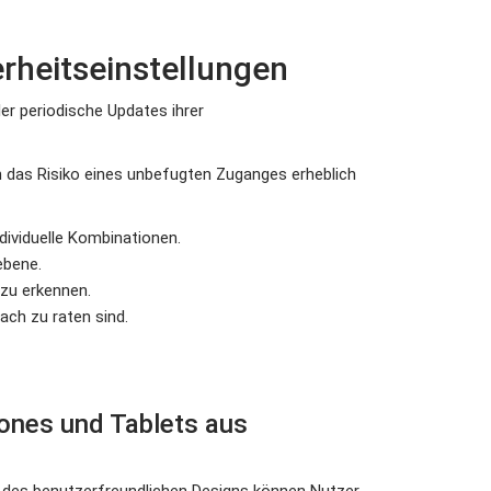
erheitseinstellungen
ler periodische Updates ihrer
h das Risiko eines unbefugten Zuganges erheblich
dividuelle Kombinationen.
ebene.
 zu erkennen.
ach zu raten sind.
ones und Tablets aus