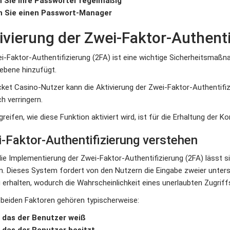
 Sie Ihre Passwörter regelmäßig
 Sie einen Passwort-Manager
ivierung der Zwei-Faktor-Authenti
i-Faktor-Authentifizierung (2FA) ist eine wichtige Sicherheitsmaßn
ebene hinzufügt.
ket Casino-Nutzer kann die Aktivierung der Zwei-Faktor-Authentifiz
ch verringern.
reifen, wie diese Funktion aktiviert wird, ist für die Erhaltung der Ko
-Faktor-Authentifizierung verstehen
ie Implementierung der Zwei-Faktor-Authentifizierung (2FA) lässt s
. Dieses System fordert von den Nutzern die Eingabe zweier unters
erhalten, wodurch die Wahrscheinlichkeit eines unerlaubten Zugriffs 
 beiden Faktoren gehören typischerweise:
 das der Benutzer weiß