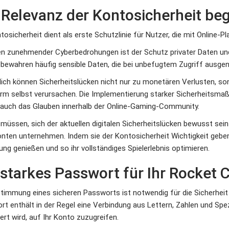
 Relevanz der Kontosicherheit beg
tosicherheit dient als erste Schutzlinie für Nutzer, die mit Online-
ten zunehmender Cyberbedrohungen ist der Schutz privater Daten un
 bewahren häufig sensible Daten, die bei unbefugtem Zugriff ausge
lich können Sicherheitslücken nicht nur zu monetären Verlusten, s
rm selbst verursachen. Die Implementierung starker Sicherheitsma
 auch das Glauben innerhalb der Online-Gaming-Community.
 müssen, sich der aktuellen digitalen Sicherheitslücken bewusst s
onten unternehmen. Indem sie der Kontosicherheit Wichtigkeit geben
g genießen und so ihr vollständiges Spielerlebnis optimieren.
 starkes Passwort für Ihr Rocket
timmung eines sicheren Passworts ist notwendig für die Sicherheit
t enthält in der Regel eine Verbindung aus Lettern, Zahlen und Spe
rt wird, auf Ihr Konto zuzugreifen.