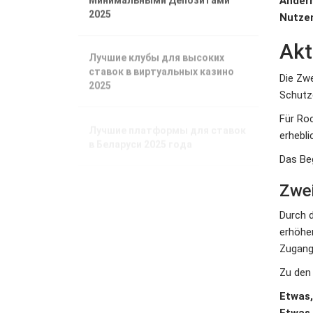
Ändern
2025
Nutzen
Akt
Лучшие клубы для высоких
ставок в виртуальных казино
Die Zwe
2025
Schutz
Лучшие платформы для ставок
Für Roc
в Беларуси 2025 года
erhebli
Das Beg
Phương Tây
ngày càng phụ
Zwei
thuộc vào nhiên
liệu châu Á
Durch d
erhöhen
Xuất xưởng tàu
Zugang 
tiếp nhiên liệu
LNG lớn nhất thế
Zu den
giới
Etwas,
Nhu cầu nhiên