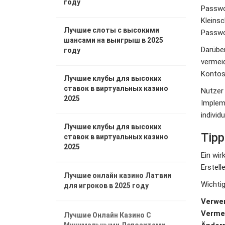
году
Passwo
Kleinsc
Лучшие слоты с высокими
Passwo
шансами на выигрыш в 2025
Darüber
году
vermeid
Kontos
Лучшие клубы для высоких
ставок в виртуальных казино
Nutzer 
2025
Impleme
individ
Лучшие клубы для высоких
Tipp
ставок в виртуальных казино
2025
Ein wir
Erstel
Лучшие онлайн казино Латвии
Wichtig
для игроков в 2025 году
Verwen
Лучшие Онлайн Казино С
Vermei
Минимальными Депозитами