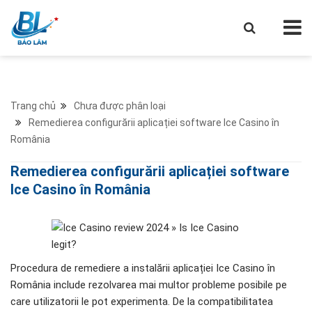
Trang chủ
Chưa được phân loại
Remedierea configurării aplicației software Ice Casino în
România
Remedierea configurării aplicației software
Ice Casino în România
Procedura de remediere a instalării aplicației Ice Casino în
România include rezolvarea mai multor probleme posibile pe
care utilizatorii le pot experimenta. De la compatibilitatea