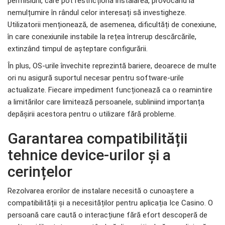
permisiuni, care pot restricționa instalarea, provocând la
nemulțumire în rândul celor interesați să investigheze.
Utilizatorii menționează, de asemenea, dificultăți de conexiune,
în care conexiunile instabile la rețea întrerup descărcările,
extinzând timpul de așteptare configurării.
În plus, OS-urile învechite reprezintă bariere, deoarece de multe
ori nu asigură suportul necesar pentru software-urile
actualizate. Fiecare impediment funcționează ca o reamintire
a limitărilor care limitează persoanele, subliniind importanța
depășirii acestora pentru o utilizare fără probleme.
Garantarea compatibilității
tehnice device-urilor și a
cerințelor
Rezolvarea erorilor de instalare necesită o cunoaștere a
compatibilității și a necesităților pentru aplicația Ice Casino. O
persoană care caută o interacțiune fără efort descoperă de