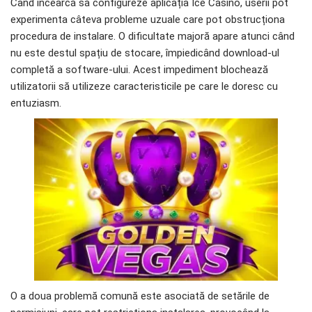
Când încearcă să configureze aplicația Ice Casino, userii pot
experimenta câteva probleme uzuale care pot obstrucționa
procedura de instalare. O dificultate majoră apare atunci când
nu este destul spațiu de stocare, împiedicând download-ul
completă a software-ului. Acest impediment blochează
utilizatorii să utilizeze caracteristicile pe care le doresc cu
entuziasm.
O a doua problemă comună este asociată de setările de