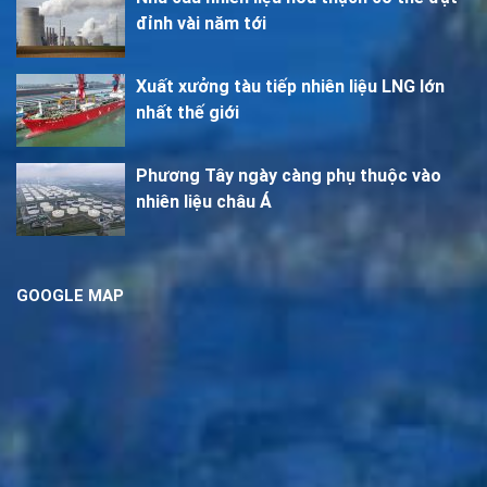
đỉnh vài năm tới
Xuất xưởng tàu tiếp nhiên liệu LNG lớn
nhất thế giới
Phương Tây ngày càng phụ thuộc vào
nhiên liệu châu Á
GOOGLE MAP