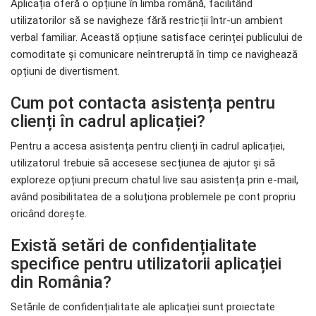
Aplicația oferă o opțiune în limba română, facilitând
utilizatorilor să se navigheze fără restricții într-un ambient
verbal familiar. Această opțiune satisface cerinței publicului de
comoditate și comunicare neîntreruptă în timp ce navighează
opțiuni de divertisment.
Cum pot contacta asistența pentru
clienți în cadrul aplicației?
Pentru a accesa asistența pentru clienți în cadrul aplicației,
utilizatorul trebuie să accesese secțiunea de ajutor și să
exploreze opțiuni precum chatul live sau asistența prin e-mail,
având posibilitatea de a soluționa problemele pe cont propriu
oricând dorește.
Există setări de confidențialitate
specifice pentru utilizatorii aplicației
din România?
Setările de confidențialitate ale aplicației sunt proiectate