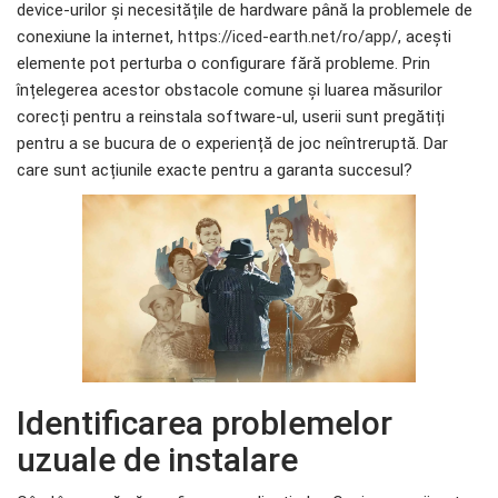
device-urilor și necesitățile de hardware până la problemele de
conexiune la internet,
https://iced-earth.net/ro/app/
, acești
elemente pot perturba o configurare fără probleme. Prin
înțelegerea acestor obstacole comune și luarea măsurilor
corecți pentru a reinstala software-ul, userii sunt pregătiți
pentru a se bucura de o experiență de joc neîntreruptă. Dar
care sunt acțiunile exacte pentru a garanta succesul?
Identificarea problemelor
uzuale de instalare