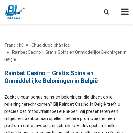
Trang chủ
Chưa được phân loại
Rainbet Casino – Gratis Spins en Onmiddellijke Beloningen in
België
Rainbet Casino – Gratis Spins en
Onmiddellijke Beloningen in België
Zoekt u naar bonus spins en beloningen die direct op je
rekening terechtkomen? Bij Rainbet Casino in België treft u
precies dat
https://rainsbet.eu/nl-be/
. Wij presenteren een
uitgebreid aanbod aan spellen, heldere promoties en een
platform dat eenvoudig in gebruik is. Eerlijk spel en snelle
uitbetalingen achten wij belangrijk, zodat elke gok en elke draai