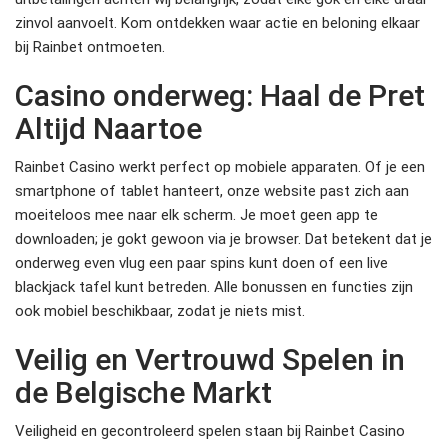
zinvol aanvoelt. Kom ontdekken waar actie en beloning elkaar
bij Rainbet ontmoeten.
Casino onderweg: Haal de Pret
Altijd Naartoe
Rainbet Casino werkt perfect op mobiele apparaten. Of je een
smartphone of tablet hanteert, onze website past zich aan
moeiteloos mee naar elk scherm. Je moet geen app te
downloaden; je gokt gewoon via je browser. Dat betekent dat je
onderweg even vlug een paar spins kunt doen of een live
blackjack tafel kunt betreden. Alle bonussen en functies zijn
ook mobiel beschikbaar, zodat je niets mist.
Veilig en Vertrouwd Spelen in
de Belgische Markt
Veiligheid en gecontroleerd spelen staan bij Rainbet Casino