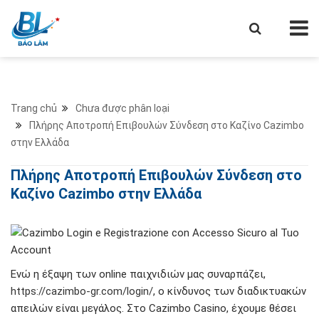
Trang chủ
Chưa được phân loại
Πλήρης Αποτροπή Επιβουλών Σύνδεση στο Καζίνο Cazimbo
στην Ελλάδα
Πλήρης Αποτροπή Επιβουλών Σύνδεση στο
Καζίνο Cazimbo στην Ελλάδα
Ενώ η έξαψη των online παιχνιδιών μας συναρπάζει,
https://cazimbo-gr.com/login/
, ο κίνδυνος των διαδικτυακών
απειλών είναι μεγάλος. Στο Cazimbo Casino, έχουμε θέσει