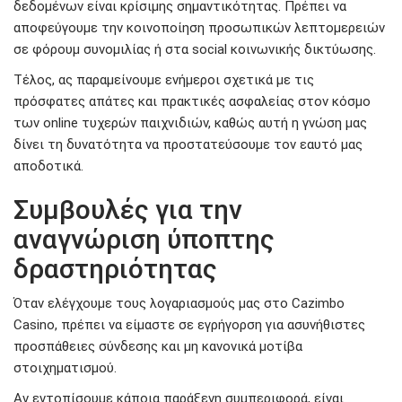
δεδομένων είναι κρίσιμης σημαντικότητας. Πρέπει να
αποφεύγουμε την κοινοποίηση προσωπικών λεπτομερειών
σε φόρουμ συνομιλίας ή στα social κοινωνικής δικτύωσης.
Τέλος, ας παραμείνουμε ενήμεροι σχετικά με τις
πρόσφατες απάτες και πρακτικές ασφαλείας στον κόσμο
των online τυχερών παιχνιδιών, καθώς αυτή η γνώση μας
δίνει τη δυνατότητα να προστατεύσουμε τον εαυτό μας
αποδοτικά.
Συμβουλές για την
αναγνώριση ύποπτης
δραστηριότητας
Όταν ελέγχουμε τους λογαριασμούς μας στο Cazimbo
Casino, πρέπει να είμαστε σε εγρήγορση για ασυνήθιστες
προσπάθειες σύνδεσης και μη κανονικά μοτίβα
στοιχηματισμού.
Αν εντοπίσουμε κάποια παράξενη συμπεριφορά, είναι