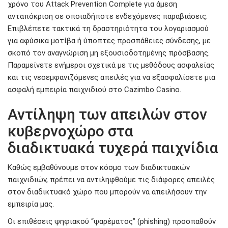
χρόνο του Attack Prevention Complete για άμεση
ανταπόκριση σε οποιαδήποτε ενδεχόμενες παραβιάσεις.
Επιβλέπετε τακτικά τη δραστηριότητα του λογαριασμού
για αφύσικα μοτίβα ή ύποπτες προσπάθειες σύνδεσης, με
σκοπό τον αναγνώριση μη εξουσιοδοτημένης πρόσβασης.
Παραμείνετε ενήμεροι σχετικά με τις μεθόδους ασφαλείας
και τις νεοεμφανιζόμενες απειλές για να εξασφαλίσετε μια
ασφαλή εμπειρία παιχνιδιού στο Cazimbo Casino.
Αντίληψη των απειλών στον
κυβερνοχώρο στα
διαδικτυακά τυχερά παιχνίδια
Καθώς εμβαθύνουμε στον κόσμο των διαδικτυακών
παιχνιδιών, πρέπει να αντιληφθούμε τις διάφορες απειλές
στον διαδικτυακό χώρο που μπορούν να απειλήσουν την
εμπειρία μας.
Οι επιθέσεις ψηφιακού “ψαρέματος” (phishing) προσπαθούν