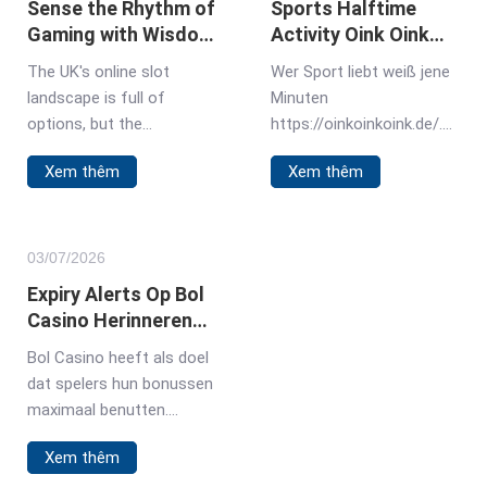
Sense the Rhythm of
Sports Halftime
Gaming with Wisdom
Activity Oink Oink
of Athena Slot in UK
Oink Slot During
The UK's online slot
Wer Sport liebt weiß jene
Breaks in Germany
landscape is full of
Minuten
options, but the
https://oinkoinkoink.de/.
Wisdomofathenaslot
Eine Halbzeitpause zählt
Xem thêm
Xem thêm
creates its own space.
herunter, und man ist auf
This isn't a game about
der Suche nach einer
mindless spinning. It pulls
Unterhaltung, die die
you into a world of
Spannung aufrechterhält.
03/
07
/2026
ancient strategy, where
Dieser Oink Oink Oink Slot
Expiry Alerts Op Bol
your choices feel
erweist sich für viele
Casino Herinneren
connected
deutsche Fans in dieser
Inwoners van
Bol Casino heeft als doel
Hinsicht bewährt. Der Slot
Nederland Aan
dat spelers hun bonussen
schließt die Lücke bis
Bonusdeadlines
maximaal benutten.
zum Beginn der zweiten
Daarom is er nu een
Hälfte, gestaltet aus
Xem thêm
systeem met expiry
angespannter