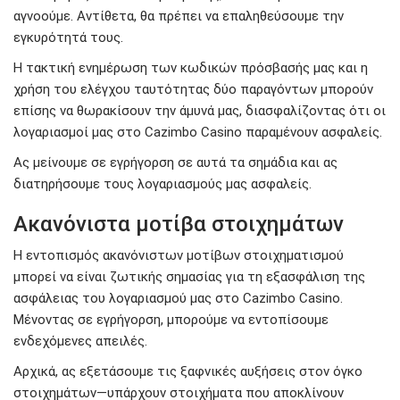
αγνοούμε. Αντίθετα, θα πρέπει να επαληθεύσουμε την
εγκυρότητά τους.
Η τακτική ενημέρωση των κωδικών πρόσβασής μας και η
χρήση του ελέγχου ταυτότητας δύο παραγόντων μπορούν
επίσης να θωρακίσουν την άμυνά μας, διασφαλίζοντας ότι οι
λογαριασμοί μας στο Cazimbo Casino παραμένουν ασφαλείς.
Ας μείνουμε σε εγρήγορση σε αυτά τα σημάδια και ας
διατηρήσουμε τους λογαριασμούς μας ασφαλείς.
Ακανόνιστα μοτίβα στοιχημάτων
Η εντοπισμός ακανόνιστων μοτίβων στοιχηματισμού
μπορεί να είναι ζωτικής σημασίας για τη εξασφάλιση της
ασφάλειας του λογαριασμού μας στο Cazimbo Casino.
Μένοντας σε εγρήγορση, μπορούμε να εντοπίσουμε
ενδεχόμενες απειλές.
Αρχικά, ας εξετάσουμε τις ξαφνικές αυξήσεις στον όγκο
στοιχημάτων—υπάρχουν στοιχήματα που αποκλίνουν