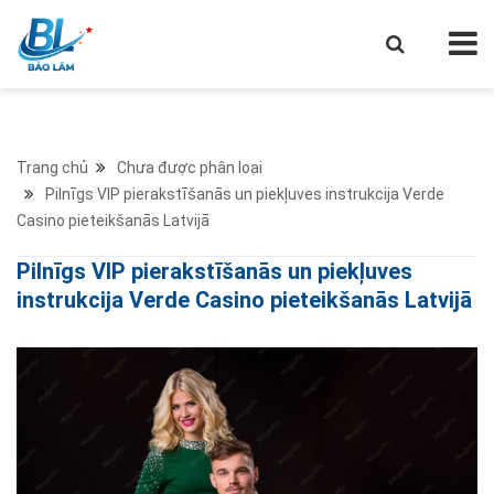
Trang chủ
Chưa được phân loại
Pilnīgs VIP pierakstīšanās un piekļuves instrukcija Verde
Casino pieteikšanās Latvijā
Pilnīgs VIP pierakstīšanās un piekļuves
instrukcija Verde Casino pieteikšanās Latvijā