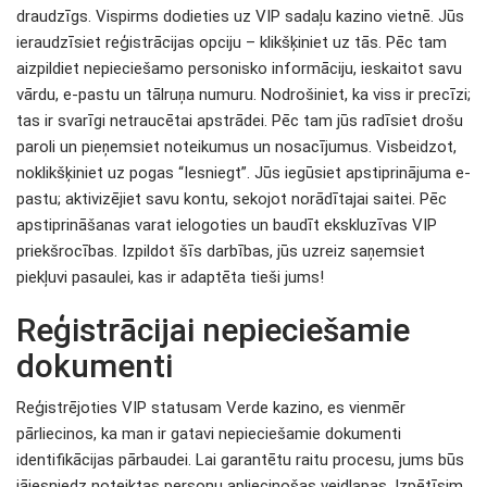
draudzīgs. Vispirms dodieties uz VIP sadaļu kazino vietnē. Jūs
ieraudzīsiet reģistrācijas opciju – klikšķiniet uz tās. Pēc tam
aizpildiet nepieciešamo personisko informāciju, ieskaitot savu
vārdu, e-pastu un tālruņa numuru. Nodrošiniet, ka viss ir precīzi;
tas ir svarīgi netraucētai apstrādei. Pēc tam jūs radīsiet drošu
paroli un pieņemsiet noteikumus un nosacījumus. Visbeidzot,
noklikšķiniet uz pogas “Iesniegt”. Jūs iegūsiet apstiprinājuma e-
pastu; aktivizējiet savu kontu, sekojot norādītajai saitei. Pēc
apstiprināšanas varat ielogoties un baudīt ekskluzīvas VIP
priekšrocības. Izpildot šīs darbības, jūs uzreiz saņemsiet
piekļuvi pasaulei, kas ir adaptēta tieši jums!
Reģistrācijai nepieciešamie
dokumenti
Reģistrējoties VIP statusam Verde kazino, es vienmēr
pārliecinos, ka man ir gatavi nepieciešamie dokumenti
identifikācijas pārbaudei. Lai garantētu raitu procesu, jums būs
jāiesniedz noteiktas personu apliecinošas veidlapas. Izpētīsim