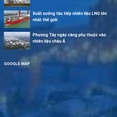
Xuất xưởng tàu tiếp nhiên liệu LNG lớn
nhất thế giới
Phương Tây ngày càng phụ thuộc vào
nhiên liệu châu Á
GOOGLE MAP