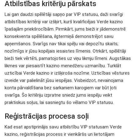
Atbilstības kritēriju pārskats
Lai gan daudzi spēlētāji sapņo par VIP statusu, daži svarīgi
atbilstības kritēriji var izšķirt, kurš kvalificējas Verde kazino
īpašajām priekšrocībām. Pirmkārt, jums bieži ir jādemonstrē
konsekventa spēlēšana, ilgtermiņā demonstrējot savu
apņemšanos. Svarīgs nav tikai spēļu vai depozītu skaits;
nozīmīgs ir jūsu kopējais iesaistes līmenis. Otrkārt, spēlētāji
bieži tiek vērtēti, pamatojoties uz viņu likmju līmeni. Augstākas
likmes var piesaistīt kazino menedžeru uzmanību. Turklāt
uzticībai Verde kazino ir izšķiroša nozīme. Uzticības vēstures
izveide var palielināt jūsu iespējas. Visbeidzot, nevainojama
konta pārvaldīšana bez sarkaniem karogiem var būt ļoti
svarīga. Šo kritēriju izpratne sniedz jums iespēju veikt
praktiskus soļus, lai sasniegtu šo vēlamo VIP statusu.
Reģistrācijas procesa soļi
Kad esat apstiprinājis savu atbilstību VIP statusam Verde
kazino, reģistrācijas process ir vienkāršs un lietotājam