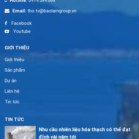
Hotline:
0979.599.066
Email:
tho.tv@baolamgroup.vn
Facebook
Youtube
GIỚI THIỆU
Giới thiệu
Sản phẩm
Dự án
Liên hệ
Tin tức
TIN TỨC
Nhu cầu nhiên liệu hóa thạch có thể đạt
đỉnh vài năm tới