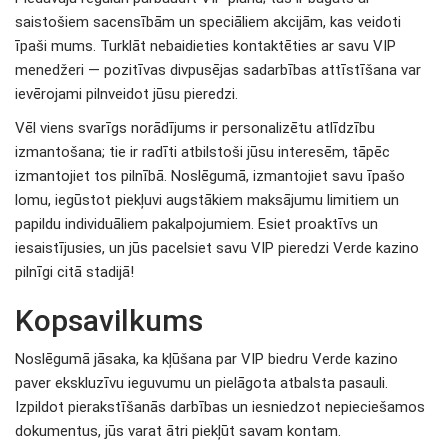
saistošiem sacensībām un speciāliem akcijām, kas veidoti
īpaši mums. Turklāt nebaidieties kontaktēties ar savu VIP
menedžeri — pozitīvas divpusējas sadarbības attīstīšana var
ievērojami pilnveidot jūsu pieredzi.
Vēl viens svarīgs norādījums ir personalizētu atlīdzību
izmantošana; tie ir radīti atbilstoši jūsu interesēm, tāpēc
izmantojiet tos pilnībā. Noslēgumā, izmantojiet savu īpašo
lomu, iegūstot piekļuvi augstākiem maksājumu limitiem un
papildu individuāliem pakalpojumiem. Esiet proaktīvs un
iesaistījusies, un jūs pacelsiet savu VIP pieredzi Verde kazino
pilnīgi citā stadijā!
Kopsavilkums
Noslēgumā jāsaka, ka kļūšana par VIP biedru Verde kazino
paver ekskluzīvu ieguvumu un pielāgota atbalsta pasauli.
Izpildot pierakstīšanās darbības un iesniedzot nepieciešamos
dokumentus, jūs varat ātri piekļūt savam kontam.