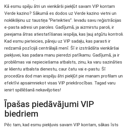
Kā esmu spēju ātri un vienkārši piekļūt savam VIP kontam
Verde kazino? Sākumā es dodos uz Verde kazino vietni un
noklikšķinu uz taustiņa “Pieteikties”. Ievadu savu reģistrācijas
e-pasta adresi un paroles. Gadījumā, ja aizmirstu paroli, ir
pieejama ātras atiestatīšanas iespēja, kas ļauj atgūtu kontroli.
Kad esmu pieteicies, pāreju uz VIP sadaļu, kas parasti ir
redzamā pozīcijā centrālajā menī. Šī ir izstrādāta vienkāršai
piekļuvei, kas padara manu pieredzi patīkamu. Gadījumā, ja ir
problēmas vai nepieciešama atbalsts, zinu, ka varu sazināties
ar klientu atbalsta dienestu, caur čatu vai e-pastu. Šī
procedūra dod man iespēju ātri piekļūt pie manam profilam un
efektīvi apsaimniekot visas VIP priekšrocības. Tagad varu
ienirt spēlēšanā nekavējoties!
Īpašas piedāvājumi VIP
biedriem
Pēc tam, kad esmu piekļuvis savam VIP kontam, sākas īsts