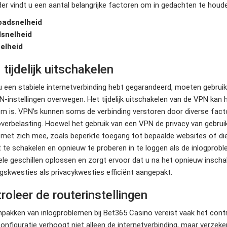
er vindt u een aantal belangrijke factoren om in gedachten te houd
oadsnelheid
snelheid
elheid
tijdelijk uitschakelen
 een stabiele internetverbinding hebt gegarandeerd, moeten gebruike
-instellingen overwegen. Het tijdelijk uitschakelen van de VPN kan
m is. VPN’s kunnen soms de verbinding verstoren door diverse facto
verbelasting. Hoewel het gebruik van een VPN de privacy van gebruik
s met zich mee, zoals beperkte toegang tot bepaalde websites of d
 te schakelen en opnieuw te proberen in te loggen als de inlogpro
le geschillen oplossen en zorgt ervoor dat u na het opnieuw inscha
skwesties als privacykwesties efficiënt aangepakt.
roleer de routerinstellingen
pakken van inlogproblemen bij Bet365 Casino vereist vaak het contro
onfiguratie verhoogt niet alleen de internetverbinding, maar verzeke