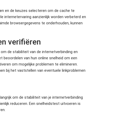
en en de keuzes selecteren om de cache te
le internetervaring aanzienlijk worden verbeterd en
ruimde browsergegevens te onderhouden, kunnen
n verifiëren
om de stabiliteit van de internetverbinding en
et beoordelen van hun online snelheid om een
tiveren om mogelijke problemen te elimineren.
en bij het vaststellen van eventuele linkproblemen
grijk om de stabiliteit van je internetverbinding
nlijk reduceren. Een snelheidstest uitvoeren is
ren.