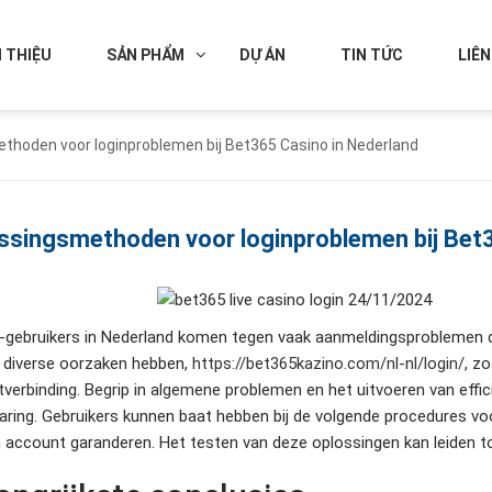
I THIỆU
SẢN PHẨM
DỰ ÁN
TIN TỨC
LIÊN
thoden voor loginproblemen bij Bet365 Casino in Nederland
ssingsmethoden voor loginproblemen bij Bet3
-gebruikers in Nederland komen tegen vaak aanmeldingsproblemen di
 diverse oorzaken hebben,
https://bet365kazino.com/nl-nl/login/
, z
tverbinding. Begrip in algemene problemen en het uitvoeren van effi
aring. Gebruikers kunnen baat hebben bij de volgende procedures v
 account garanderen. Het testen van deze oplossingen kan leiden t