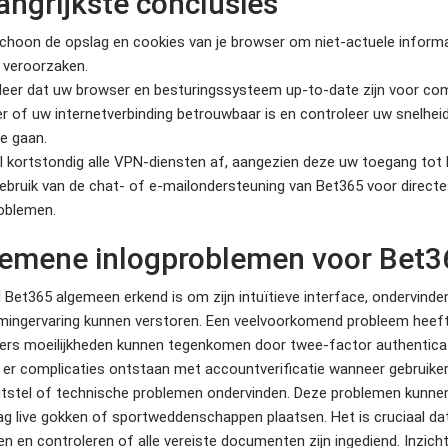
angrijkste conclusies
hoon de opslag en cookies van je browser om niet-actuele informat
 veroorzaken.
eer dat uw browser en besturingssysteem up-to-date zijn voor com
er of uw internetverbinding betrouwbaar is en controleer uw snelhe
e gaan.
 kortstondig alle VPN-diensten af, aangezien deze uw toegang tot 
bruik van de chat- of e-mailondersteuning van Bet365 voor directe h
roblemen.
emene inlogproblemen voor Bet3
Bet365 algemeen erkend is om zijn intuïtieve interface, ondervinde
ingervaring kunnen verstoren. Een veelvoorkomend probleem heeft t
kers moeilijkheden kunnen tegenkomen door twee-factor authenticat
er complicaties ontstaan met accountverificatie wanneer gebruiker
tstel of technische problemen ondervinden. Deze problemen kunnen 
ag live gokken of sportweddenschappen plaatsen. Het is cruciaal da
en en controleren of alle vereiste documenten zijn ingediend. Inzi