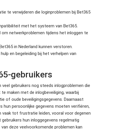
ie te verwijderen die loginproblemen bij Bet365
patibiliteit met het systeem van Bet365.
id om netwerkproblemen tijdens het inloggen te
Bet365 in Nederland kunnen verstoren.
ulp en begeleiding bij het verhelpen van
65-gebruikers
n veel gebruikers nog steeds inlogproblemen die
e maken met de inlogbeveiliging, waarbij
ie of oude beveiligingsgegevens. Daarnaast
s hun persoonlijke gegevens moeten verifiëren,
vaak tot frustratie leiden, vooral voor degenen
t gebruikers hun inloggegevens regelmatig
cht van deze veelvoorkomende problemen kan