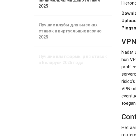
Hierond
2025
Downl
Upload
Лучшие клубы для высоких
Pingsn
ставок в виртуальных казино
2025
VPN 
Лучшие платформы для ставок
Nadat u
в Беларуси 2025 года
hun VPN
problee
servero
Phương Tây
ngày càng phụ
risico’
thuộc vào nhiên
VPN uit
liệu châu Á
eventue
toegang
Xuất xưởng tàu
tiếp nhiên liệu
Cont
LNG lớn nhất thế
giới
Het aan
routerc