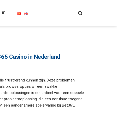
 HỆ
65 Casino in Nederland
e frustrerend kunnen zijn. Deze problemen
oals browseropties of een zwakke
ciënte oplossingen is essentieel voor een soepele
oor probleemoplossing, die een continue toegang
ot een aangenamere spelervaring bij Bet365.