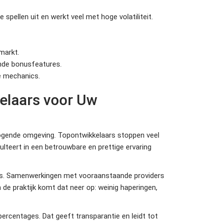
spellen uit en werkt veel met hoge volatiliteit.
markt.
ende bonusfeatures.
e mechanics.
elaars voor Uw
i ogende omgeving. Topontwikkelaars stoppen veel
ulteert in een betrouwbare en prettige ervaring
rs. Samenwerkingen met vooraanstaande providers
n de praktijk komt dat neer op: weinig haperingen,
rcentages. Dat geeft transparantie en leidt tot