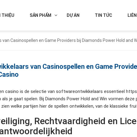
I THIỆU
SẢN PHẨM
DỰ ÁN
TIN TỨC
LIÊN
s van Casinospellen en Game Providers bij Diamonds Power Hold and W
ikkelaars van Casinospellen en Game Provide
Casino
n casino is de selectie van softwareontwikkelaars essentieel
https
als je gaat spelen. Bij Diamonds Power Hold and Win vormen deze pr
e zien welke partijen hier de spellen ontwikkelen, van de klassieke fr
eiliging, Rechtvaardigheid en Lice
antwoordelijkheid