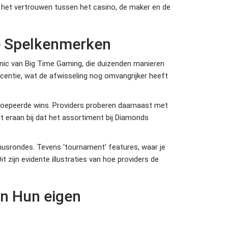
r het vertrouwen tussen het casino, de maker en de
e Spelkenmerken
nic van Big Time Gaming, die duizenden manieren
icentie, wat de afwisseling nog omvangrijker heeft
roepeerde wins. Providers proberen daarnaast met
gt eraan bij dat het assortiment bij Diamonds
nusrondes. Tevens ‘tournament’ features, waar je
t zijn evidente illustraties van hoe providers de
en Hun eigen