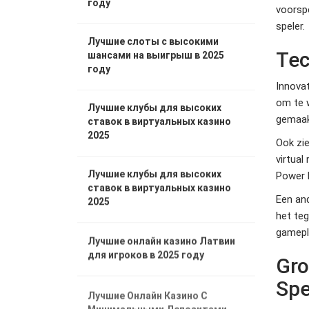
году
voorspe
speler.
Лучшие слоты с высокими
Tec
шансами на выигрыш в 2025
году
Innova
om te w
Лучшие клубы для высоких
gemaak
ставок в виртуальных казино
2025
Ook zi
virtual
Лучшие клубы для высоких
Power 
ставок в виртуальных казино
Een and
2025
het teg
gamepla
Лучшие онлайн казино Латвии
для игроков в 2025 году
Gro
Spe
Лучшие Онлайн Казино С
Минимальными Депозитами