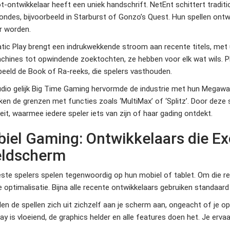
ot-ontwikkelaar heeft een uniek handschrift. NetEnt schittert tradit
ndes, bijvoorbeeld in Starburst of Gonzo’s Quest. Hun spellen ontwik
r worden.
ic Play brengt een indrukwekkende stroom aan recente titels, met
chines tot opwindende zoektochten, ze hebben voor elk wat wils. Pl
beeld de Book of Ra-reeks, die spelers vasthouden.
dio gelijk Big Time Gaming hervormde de industrie met hun Megaways
en de grenzen met functies zoals ‘MultiMax’ of ‘Splitz’. Door deze
teit, waarmee iedere speler iets van zijn of haar gading ontdekt.
iel Gaming: Ontwikkelaars die Exc
ldscherm
te spelers spelen tegenwoordig op hun mobiel of tablet. Om die re
 optimalisatie. Bijna alle recente ontwikkelaars gebruiken standaa
len de spellen zich uit zichzelf aan je scherm aan, ongeacht of je o
y is vloeiend, de graphics helder en alle features doen het. Je erva