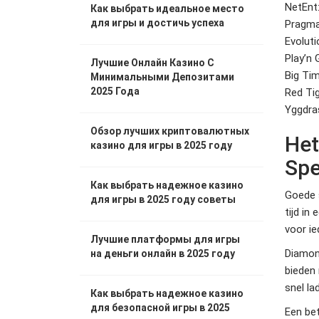
NetEnt
Как выбрать идеальное место
для игры и достичь успеха
Pragmat
Evoluti
Play’n 
Лучшие Онлайн Казино С
Big Ti
Минимальными Депозитами
2025 Года
Red Tig
Yggdras
Обзор лучших криптовалютных
Het
казино для игры в 2025 году
Spe
Как выбрать надежное казино
Goede s
для игры в 2025 году советы
tijd in
voor ie
Лучшие платформы для игры
Diamon
на деньги онлайн в 2025 году
bieden 
snel la
Как выбрать надежное казино
для безопасной игры в 2025
Een bet