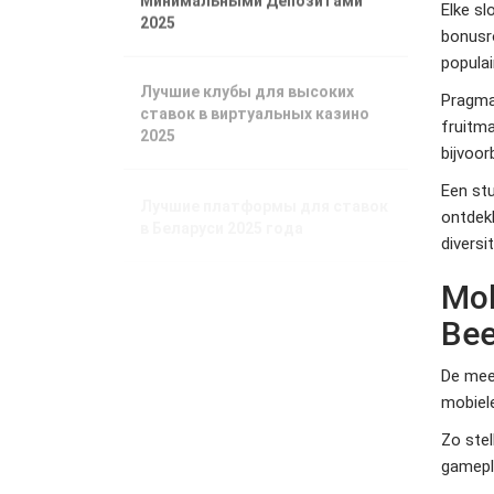
Elke sl
2025
bonusro
populai
Лучшие клубы для высоких
Pragmat
ставок в виртуальных казино
2025
fruitma
bijvoor
Лучшие платформы для ставок
Een stu
в Беларуси 2025 года
ontdekk
diversi
Phương Tây
Mob
ngày càng phụ
thuộc vào nhiên
Bee
liệu châu Á
De mees
Xuất xưởng tàu
mobiele
tiếp nhiên liệu
LNG lớn nhất thế
Zo stel
giới
gamepla