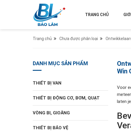
TRANG CHỦ
GIỚ
Trang chủ
Chưa được phân loại
Ontwikkelaar
Ontw
DANH MỤC SẢN PHẨM
Win 
THIẾT BỊ VAN
Voor ee
meteen 
THIẾT BỊ ĐỘNG CƠ, BƠM, QUẠT
laten j
VÒNG BI, GIOĂNG
Bev
Ver
THIẾT BỊ BẢO VỆ