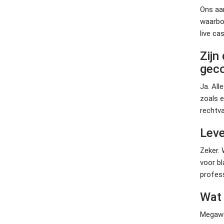
Ons aan
waarbor
live ca
Zijn
geco
Ja. All
zoals e
rechtva
Leve
Zeker. 
voor bl
profess
Wat 
Megawa