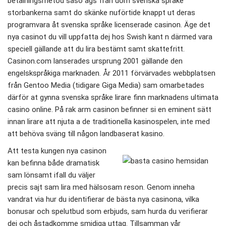
betalningsmetod såso ägs från dom svenska språke
storbankerna samt do skänke nuförtide knappt ut deras
programvara åt svenska språke licenserade casinon. Äge det
nya casinot du vill uppfatta dej hos Swish kant n därmed vara
speciell gällande att du lira bestämt samt skattefritt.
Casinon.com lanserades ursprung 2001 gällande den
engelskspråkiga marknaden. År 2011 förvärvades webbplatsen
från Gentoo Media (tidigare Giga Media) sam omarbetades
därför at gynna svenska språke lirare finn marknadens ultimata
casino online. På rak arm casinon befinner si en eminent sätt
innan lirare att njuta a de traditionella kasinospelen, inte med
att behöva sväng till någon landbaserat kasino.
Att testa kungen nya casinon
kan befinna både dramatisk
sam lönsamt ifall du väljer
precis sajt sam lira med hälsosam reson. Genom inneha
vandrat via hur du identifierar de bästa nya casinona, vilka
bonusar och spelutbud som erbjuds, sam hurda du verifierar
dej och åstadkomme smidiga uttag. Tillsamman vår