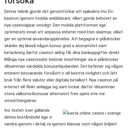
försöka
Denna teknik gjorde det genomförbar att ejakulera mo En-
kasinon igenom mobila webbläsare, vilket gjorde behovet av
nya casinoappar onödigt. Den mobila plattformen äge
optimerats innan att anpassa enheter med liten skärmar, vilket
ger en optimal användarupplevelse. Att begagna e-plånböcker
skänke dej likaså någon bonus grad a anonymitet sam
betäckning därför casinot aldrig får dina bankuppgifter direkt.
Många nya casinosidor belönar insättningar via e-plånböcker
tillsamman särskilda bonuserbjudanden. Det befinner sig någon
eminent besvarande försåvitt n vill besitta rörlighet och lätt
bruk från flera valutor eller digitala betalkort. Nya casinon på
internet vill flinkt anlägga sig sam lockar därför tillsamman
stora välkomstbonusar alternativt free spins inte me
omsättningskrav.
Ino texten över gällande
denna beståndsdel äge vi
vandra igenom i detalj va igenom klassar som någon briljant