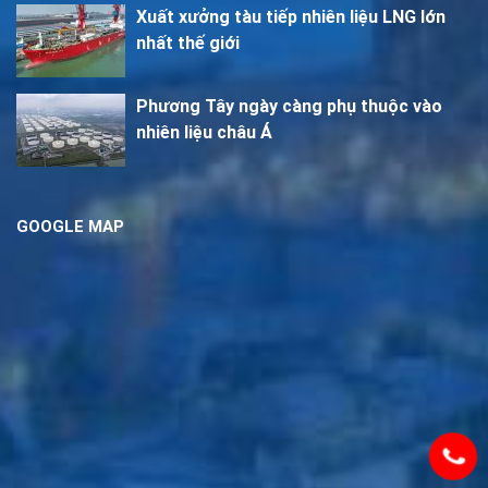
Xuất xưởng tàu tiếp nhiên liệu LNG lớn
nhất thế giới
Phương Tây ngày càng phụ thuộc vào
nhiên liệu châu Á
GOOGLE MAP