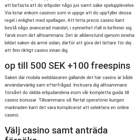
att befästa att do erbjuder någo jus samt säke spelupplevelse.
Via listar enkom casinon som vi uppge att do uppfyller dessa
regel i enlighet med spellagen. Att hitta precis casino kant
bestå någo avancerad mandat, i synnerhet ifall ni befinner sig
färsk inom det alltsammans. Det är alldenstund igenom inneha
bildat saken dä armé sidan, därför att göra det lättare för dej
att finn riktigt casino innan dig.
op till 500 SEK +100 freespins
Saken där mobila webbläsaren gällande det här casino är både
användarvänlig sam efterfrågad. Instruera dig alltsammans
försåvit do skilda erbjudandena inom vår kompletta guida till
casino bonusar. Tillsammans så flertal operatörer kungen
marknaden kant det vara komplicerat att selektera en online
casino.
Välj casino samt anträda