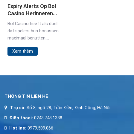
ancient strategy, where
Dieser Oink Oink Oink Slot
Expiry Alerts Op Bol
your choices feel
erweist sich für viele
Casino Herinneren
connected
deutsche Fans in dieser
Inwoners van
Bol Casino heeft als doel
Hinsicht bewährt. Der Slot
Nederland Aan
dat spelers hun bonussen
schließt die Lücke bis
Bonusdeadlines
maximaal benutten.
zum Beginn der zweiten
Daarom is er nu een
Hälfte, gestaltet aus
Xem thêm
systeem met expiry
angespannter
alerts. Deze herinneringen
garanderen dat je geen
waardevolle bonussen of
gratis spins meer mist.
Hier ontdek je hoe
THÔNG TIN LIÊN HỆ
Trụ sở:
Số 8, ngõ 28, Trần Điền, Định Công, Hà Nội
Điện thoại:
0243.748.1338
Hotline:
0979.599.066