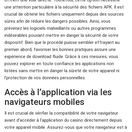
offrent une voie directe. Toutefois, cette option nécessite
une attention particulière à la sécurité des fichiers APK. Il est
crucial de obtenir les fichiers uniquement depuis des sources
sûres afin de réduire les dangers possibles. Ainsi, vous
prévenez les logiciels malveillants ou autres programmes
indésirables pouvant mettre en danger la sécurité de votre
dispositif. Bien que le procédé puisse sembler effrayant au
premier abord, favoriser les bonnes pratiques assure une
expérience de download fluide. Grâce à ces mesures, vous
pouvez explorer en toute confiance les applications non
listées sans mettre en danger la sûreté de votre appareil ni
l’protection de vos données personnelles.
Accès à l’application via les
navigateurs mobiles
Il est crucial de vérifier la compatibilité de votre navigateur
avant d’accéder à l’application du casino directement depuis
votre appareil mobile. Assurez-vous que votre navigateur est à