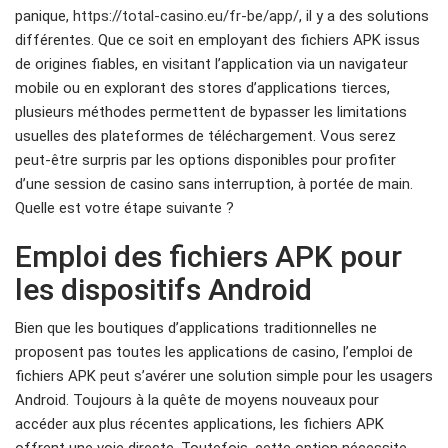
panique,
https://total-casino.eu/fr-be/app/
, il y a des solutions
différentes. Que ce soit en employant des fichiers APK issus
de origines fiables, en visitant l’application via un navigateur
mobile ou en explorant des stores d’applications tierces,
plusieurs méthodes permettent de bypasser les limitations
usuelles des plateformes de téléchargement. Vous serez
peut-être surpris par les options disponibles pour profiter
d’une session de casino sans interruption, à portée de main.
Quelle est votre étape suivante ?
Emploi des fichiers APK pour
les dispositifs Android
Bien que les boutiques d’applications traditionnelles ne
proposent pas toutes les applications de casino, l’emploi de
fichiers APK peut s’avérer une solution simple pour les usagers
Android. Toujours à la quête de moyens nouveaux pour
accéder aux plus récentes applications, les fichiers APK