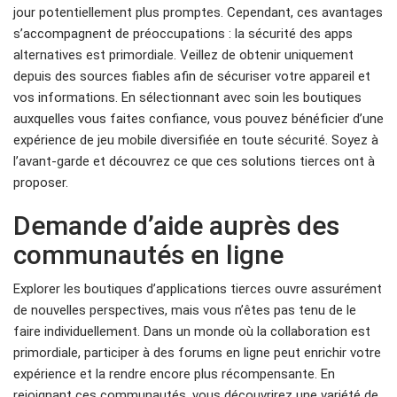
jour potentiellement plus promptes. Cependant, ces avantages
s’accompagnent de préoccupations : la sécurité des apps
alternatives est primordiale. Veillez de obtenir uniquement
depuis des sources fiables afin de sécuriser votre appareil et
vos informations. En sélectionnant avec soin les boutiques
auxquelles vous faites confiance, vous pouvez bénéficier d’une
expérience de jeu mobile diversifiée en toute sécurité. Soyez à
l’avant-garde et découvrez ce que ces solutions tierces ont à
proposer.
Demande d’aide auprès des
communautés en ligne
Explorer les boutiques d’applications tierces ouvre assurément
de nouvelles perspectives, mais vous n’êtes pas tenu de le
faire individuellement. Dans un monde où la collaboration est
primordiale, participer à des forums en ligne peut enrichir votre
expérience et la rendre encore plus récompensante. En
rejoignant ces communautés, vous découvrirez une variété de