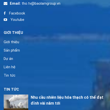
Email:
tho.tv@baolamgroup.vn
Facebook
Youtube
GIỚI THIỆU
Giới thiệu
Sản phẩm
Dự án
Liên hệ
Tin tức
TIN TỨC
Nhu cầu nhiên liệu hóa thạch có thể đạt
đỉnh vài năm tới