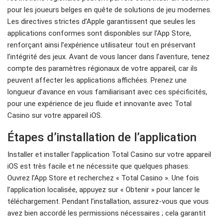
pour les joueurs belges en quête de solutions de jeu modernes.
Les directives strictes d’Apple garantissent que seules les
applications conformes sont disponibles sur l’App Store,
renforçant ainsi l’expérience utilisateur tout en préservant
l’intégrité des jeux. Avant de vous lancer dans l’aventure, tenez
compte des paramètres régionaux de votre appareil, car ils
peuvent affecter les applications affichées. Prenez une
longueur d’avance en vous familiarisant avec ces spécificités,
pour une expérience de jeu fluide et innovante avec Total
Casino sur votre appareil iOS.
Étapes d’installation de l’application
Installer et installer l’application Total Casino sur votre appareil
iOS est très facile et ne nécessite que quelques phases.
Ouvrez l’App Store et recherchez « Total Casino ». Une fois
l’application localisée, appuyez sur « Obtenir » pour lancer le
téléchargement. Pendant l’installation, assurez-vous que vous
avez bien accordé les permissions nécessaires ; cela garantit