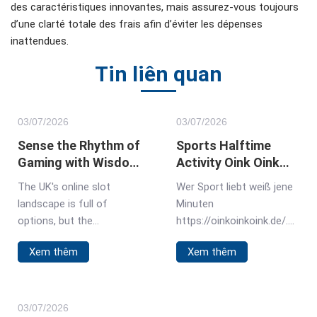
des caractéristiques innovantes, mais assurez-vous toujours
d’une clarté totale des frais afin d’éviter les dépenses
inattendues.
Tin liên quan
03/
07
/2026
03/
07
/2026
Sense the Rhythm of
Sports Halftime
Gaming with Wisdom
Activity Oink Oink
of Athena Slot in UK
Oink Slot During
The UK's online slot
Wer Sport liebt weiß jene
Breaks in Germany
landscape is full of
Minuten
options, but the
https://oinkoinkoink.de/.
Wisdomofathenaslot
Eine Halbzeitpause zählt
Xem thêm
Xem thêm
creates its own space.
herunter, und man ist auf
This isn't a game about
der Suche nach einer
mindless spinning. It pulls
Unterhaltung, die die
you into a world of
Spannung aufrechterhält.
03/
07
/2026