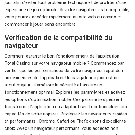
jour afin d’éviter tout problème technique et de profiter d’une
expérience de jeu optimale. Si votre navigateur est compatible,
vous pourrez accéder rapidement au site web du casino et
commencer à jouer sans encombre.
Vérification de la compatibilité du
navigateur
Comment garantir le bon fonctionnement de l’application
Total Casino sur votre navigateur mobile ? Commencez par
vérifier que les performances de votre navigateur répondent
aux exigences de l’application. Un navigateur à jour est un
atout majeur : il améliore la sécurité et assure un
fonctionnement optimal. Explorez les paramètres et activez
les options d’optimisation mobile. Ces paramètres peuvent
transformer l’application en adaptant ses fonctionnalités aux
capacités de votre appareil. Privilégiez les navigateurs rapides
et performants : Chrome, Safari ou Firefox sont d’excellents
choix. Avec un navigateur performant, vous accédez non