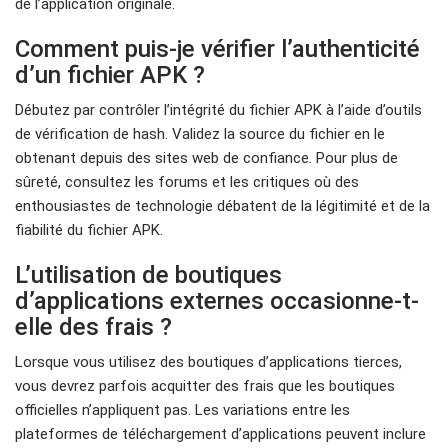
de l’application originale.
Comment puis-je vérifier l’authenticité
d’un fichier APK ?
Débutez par contrôler l’intégrité du fichier APK à l’aide d’outils
de vérification de hash. Validez la source du fichier en le
obtenant depuis des sites web de confiance. Pour plus de
sûreté, consultez les forums et les critiques où des
enthousiastes de technologie débatent de la légitimité et de la
fiabilité du fichier APK.
L’utilisation de boutiques
d’applications externes occasionne-t-
elle des frais ?
Lorsque vous utilisez des boutiques d’applications tierces,
vous devrez parfois acquitter des frais que les boutiques
officielles n’appliquent pas. Les variations entre les
plateformes de téléchargement d’applications peuvent inclure