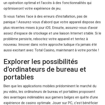
un opération optimal et l’accès à des fonctionnalités qui
optimiseront votre expérience de jeu.
Si vous faites face à des erreurs d’installation, pas de
panique ! Assurez-vous d’abord que votre appareil dispose des
plus récentes mises à jour iOS. Ensuite, assurez-vous d’avoir
assez d’espace de stockage et une liaison Internet stable. Si le
problème persiste, rebootez votre appareil et tentez à
nouveau. Innover dans votre approche ludique n’a jamais été
aussi excitant avec Total Casino, maintenant à votre portée !
Explorer les possibilités
d’ordinateurs de bureau et
portables
Bien que les applications mobiles prédominent le marché du
jeu vidéo, les ordinateurs de bureau et portables proposent
des avantages indéniables aux gamers belges en quête d’une
expérience de casino optimale. Jouer sur PC, c’est bénéficier