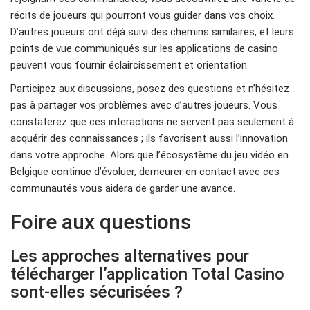
récits de joueurs qui pourront vous guider dans vos choix.
D’autres joueurs ont déjà suivi des chemins similaires, et leurs
points de vue communiqués sur les applications de casino
peuvent vous fournir éclaircissement et orientation.
Participez aux discussions, posez des questions et n’hésitez
pas à partager vos problèmes avec d’autres joueurs. Vous
constaterez que ces interactions ne servent pas seulement à
acquérir des connaissances ; ils favorisent aussi l’innovation
dans votre approche. Alors que l’écosystème du jeu vidéo en
Belgique continue d’évoluer, demeurer en contact avec ces
communautés vous aidera de garder une avance.
Foire aux questions
Les approches alternatives pour
télécharger l’application Total Casino
sont-elles sécurisées ?