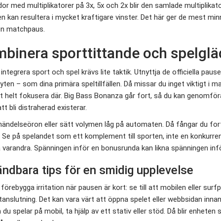
or med multiplikatorer på 3x, 5x och 2x blir den samlade multiplika
n kan resultera i mycket kraftigare vinster. Det här ger de mest min
en matchpaus.
binera sporttittande och spelglä
 integrera sport och spel krävs lite taktik. Utnyttja de officiella paus
yten – som dina primära speltillfällen. Då missar du inget viktigt i m
t helt fokusera där. Big Bass Bonanza går fort, så du kan genomfö
tt bli distraherad existerar.
 händelseöron eller sätt volymen låg på automaten. Då fångar du 
 Se på spelandet som ett komplement till sporten, inte en konkurrent
 varandra. Spänningen inför en bonusrunda kan likna spänningen inför
ndbara tips för en smidig upplevelse
 förebygga irritation när pausen är kort: se till att mobilen eller surf
tanslutning. Det kan vara värt att öppna spelet eller webbsidan innan 
 du spelar på mobil, ta hjälp av ett stativ eller stöd. Då blir enheten 