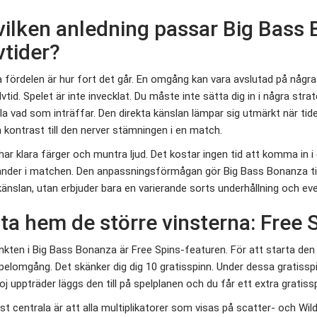
vilken anledning passar Big Bass 
vtider?
 fördelen är hur fort det går. En omgång kan vara avslutad på någr
lvtid. Spelet är inte invecklat. Du måste inte sätta dig in i några stra
la vad som inträffar. Den direkta känslan lämpar sig utmärkt när tid
n kontrast till den nerver stämningen i en match.
har klara färger och muntra ljud. Det kostar ingen tid att komma in i
der i matchen. Den anpassningsförmågan gör Big Bass Bonanza till e
nslan, utan erbjuder bara en varierande sorts underhållning och even
 ta hem de större vinsterna: Free
kten i Big Bass Bonanza är Free Spins-featuren. För att starta den
pelomgång. Det skänker dig dig 10 gratisspinn. Under dessa gratisspinn
oj uppträder läggs den till på spelplanen och du får ett extra gratissp
t centrala är att alla multiplikatorer som visas på scatter- och W