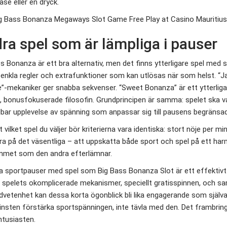
åse eller en dryck.
ra spel som är lämpliga i pauser
s Bonanza är ett bra alternativ, men det finns ytterligare spel med 
 enkla regler och extrafunktioner som kan utlösas när som helst. “
”-mekaniker ger snabba sekvenser. “Sweet Bonanza” är ett ytterliga
 bonusfokuserade filosofin. Grundprincipen är samma: spelet ska vara
ar upplevelse av spänning som anpassar sig till pausens begränsad
 vilket spel du väljer bör kriterierna vara identiska: stort nöje per m
a på det väsentliga – att uppskatta både sport och spel på ett harmo
met som den andra efterlämnar.
la sportpauser med spel som Big Bass Bonanza Slot är ett effektiv
r spelets okomplicerade mekanismer, speciellt gratisspinnen, och 
vetenhet kan dessa korta ögonblick bli lika engagerande som själva
insten förstärka sportspänningen, inte tävla med den. Det frambringa
ntusiasten.