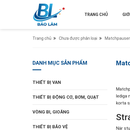
TRANG CHỦ
GIỚ
Trang chủ
Chưa được phân loại
Matchpausen ä
Matc
DANH MỤC SẢN PHẨM
THIẾT BỊ VAN
Match
lediga 
THIẾT BỊ ĐỘNG CƠ, BƠM, QUẠT
korta s
VÒNG BI, GIOĂNG
Str
THIẾT BỊ BẢO VỆ
När stu