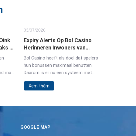
n
03/
07
/2026
 Oink
Expiry Alerts Op Bol Casino
aks in
Herinneren Inwoners van
Nederland Aan
en
Bol Casino heeft als doel dat spelers
Bonusdeadlines
hun bonussen maximaal benutten.
und man
Daarom is er nu een systeem met
expiry alerts. Deze herinneringen
Xem thêm
garanderen dat je geen waardevolle
 Oink
bonussen of gratis spins meer mist.
sche
Hier ontdek je hoe
. Der
 Beginn
us
GOOGLE MAP