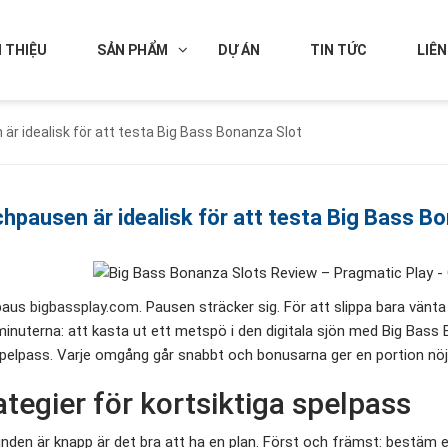
I THIỆU
SẢN PHẨM
DỰ ÁN
TIN TỨC
LIÊN
r idealisk för att testa Big Bass Bonanza Slot
hpausen är idealisk för att testa Big Bass B
paus
bigbassplay.com
. Pausen sträcker sig. För att slippa bara vänt
minuterna: att kasta ut ett metspö i den digitala sjön med Big Bas
pelpass. Varje omgång går snabbt och bonusarna ger en portion nöj
ategier för kortsiktiga spelpass
nden är knapp är det bra att ha en plan. Först och främst: bestäm 