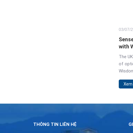
03/
07
/
Sense
with 
UK
The UK'
of opti
Wisdom
space. 
Xem
mindles
world o
choice
THÔNG TIN LIÊN HỆ
G