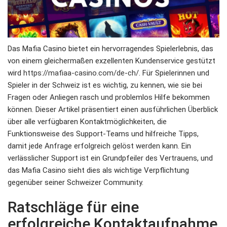
Das Mafia Casino bietet ein hervorragendes Spielerlebnis, das
von einem gleichermaßen exzellenten Kundenservice gestützt
wird
https://mafiaa-casino.com/de-ch/
. Für Spielerinnen und
Spieler in der Schweiz ist es wichtig, zu kennen, wie sie bei
Fragen oder Anliegen rasch und problemlos Hilfe bekommen
können. Dieser Artikel präsentiert einen ausführlichen Überblick
über alle verfügbaren Kontaktmöglichkeiten, die
Funktionsweise des Support-Teams und hilfreiche Tipps,
damit jede Anfrage erfolgreich gelöst werden kann. Ein
verlässlicher Support ist ein Grundpfeiler des Vertrauens, und
das Mafia Casino sieht dies als wichtige Verpflichtung
gegenüber seiner Schweizer Community.
Ratschläge für eine
erfolgreiche Kontaktaufnahme