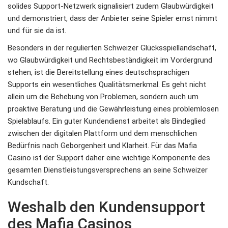
solides Support-Netzwerk signalisiert zudem Glaubwürdigkeit
und demonstriert, dass der Anbieter seine Spieler ernst nimmt
und für sie da ist.
Besonders in der regulierten Schweizer Glücksspiellandschaft,
wo Glaubwürdigkeit und Rechtsbeständigkeit im Vordergrund
stehen, ist die Bereitstellung eines deutschsprachigen
Supports ein wesentliches Qualitätsmerkmal. Es geht nicht
allein um die Behebung von Problemen, sondern auch um
proaktive Beratung und die Gewährleistung eines problemlosen
Spielablaufs. Ein guter Kundendienst arbeitet als Bindeglied
zwischen der digitalen Plattform und dem menschlichen
Bedürfnis nach Geborgenheit und Klarheit. Für das Mafia
Casino ist der Support daher eine wichtige Komponente des
gesamten Dienstleistungsversprechens an seine Schweizer
Kundschaft.
Weshalb den Kundensupport
des Mafia Casinos