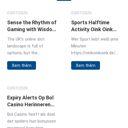
03/
07
/2026
03/
07
/2026
Sense the Rhythm of
Sports Halftime
Gaming with Wisdom
Activity Oink Oink
of Athena Slot in UK
Oink Slot During
The UK's online slot
Wer Sport liebt weiß jene
Breaks in Germany
landscape is full of
Minuten
options, but the
https://oinkoinkoink.de/.
Wisdomofathenaslot
Eine Halbzeitpause zählt
Xem thêm
Xem thêm
creates its own space.
herunter, und man ist auf
This isn't a game about
der Suche nach einer
mindless spinning. It pulls
Unterhaltung, die die
you into a world of
Spannung aufrechterhält.
03/
07
/2026
ancient strategy, where
Dieser Oink Oink Oink Slot
Expiry Alerts Op Bol
your choices feel
erweist sich für viele
Casino Herinneren
connected
deutsche Fans in dieser
Inwoners van
Bol Casino heeft als doel
Hinsicht bewährt. Der Slot
Nederland Aan
dat spelers hun bonussen
schließt die Lücke bis
Bonusdeadlines
maximaal benutten.