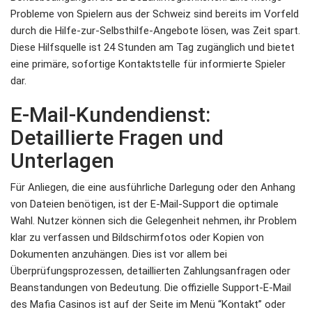
Probleme von Spielern aus der Schweiz sind bereits im Vorfeld
durch die Hilfe-zur-Selbsthilfe-Angebote lösen, was Zeit spart.
Diese Hilfsquelle ist 24 Stunden am Tag zugänglich und bietet
eine primäre, sofortige Kontaktstelle für informierte Spieler
dar.
E-Mail-Kundendienst:
Detaillierte Fragen und
Unterlagen
Für Anliegen, die eine ausführliche Darlegung oder den Anhang
von Dateien benötigen, ist der E-Mail-Support die optimale
Wahl. Nutzer können sich die Gelegenheit nehmen, ihr Problem
klar zu verfassen und Bildschirmfotos oder Kopien von
Dokumenten anzuhängen. Dies ist vor allem bei
Überprüfungsprozessen, detaillierten Zahlungsanfragen oder
Beanstandungen von Bedeutung. Die offizielle Support-E-Mail
des Mafia Casinos ist auf der Seite im Menü “Kontakt” oder