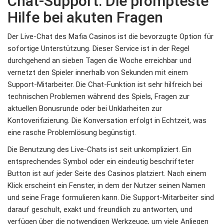
Chat-Support: Die prompteste
Hilfe bei akuten Fragen
Der Live-Chat des Mafia Casinos ist die bevorzugte Option für
sofortige Unterstützung. Dieser Service ist in der Regel
durchgehend an sieben Tagen die Woche erreichbar und
vernetzt den Spieler innerhalb von Sekunden mit einem
Support-Mitarbeiter. Die Chat-Funktion ist sehr hilfreich bei
technischen Problemen während des Spiels, Fragen zur
aktuellen Bonusrunde oder bei Unklarheiten zur
Kontoverifizierung. Die Konversation erfolgt in Echtzeit, was
eine rasche Problemlösung begünstigt.
Die Benutzung des Live-Chats ist seit unkompliziert. Ein
entsprechendes Symbol oder ein eindeutig beschrifteter
Button ist auf jeder Seite des Casinos platziert. Nach einem
Klick erscheint ein Fenster, in dem der Nutzer seinen Namen
und seine Frage formulieren kann. Die Support-Mitarbeiter sind
darauf geschult, exakt und freundlich zu antworten, und
verfügen über die notwendigen Werkzeuge, um viele Anliegen