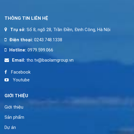
gratis spins meer mist.
Hier ontdek je hoe
THÔNG TIN LIÊN HỆ
Trụ sở:
Số 8, ngõ 28, Trần Điền, Định Công, Hà Nội
Điện thoại:
0243.748.1338
Hotline:
0979.599.066
Email:
tho.tv@baolamgroup.vn
Facebook
Youtube
GIỚI THIỆU
Giới thiệu
Sản phẩm
Dự án