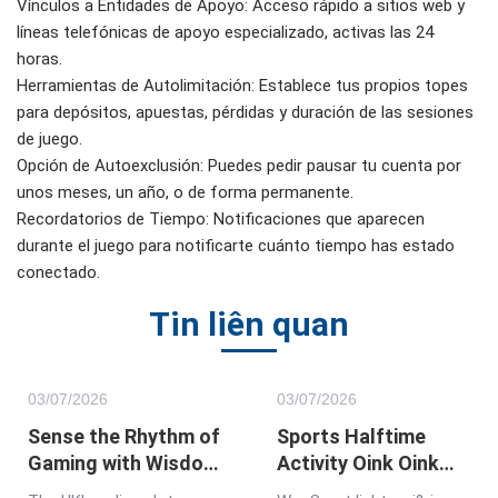
Vínculos a Entidades de Apoyo: Acceso rápido a sitios web y
líneas telefónicas de apoyo especializado, activas las 24
horas.
Herramientas de Autolimitación: Establece tus propios topes
para depósitos, apuestas, pérdidas y duración de las sesiones
de juego.
Opción de Autoexclusión: Puedes pedir pausar tu cuenta por
unos meses, un año, o de forma permanente.
Recordatorios de Tiempo: Notificaciones que aparecen
durante el juego para notificarte cuánto tiempo has estado
conectado.
Tin liên quan
03/
07
/2026
03/
07
/2026
Sense the Rhythm of
Sports Halftime
Gaming with Wisdom
Activity Oink Oink
of Athena Slot in UK
Oink Slot During