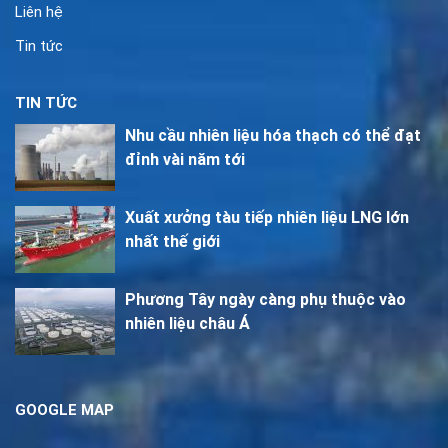
Liên hệ
Tin tức
TIN TỨC
Nhu cầu nhiên liệu hóa thạch có thể đạt
đỉnh vài năm tới
Xuất xưởng tàu tiếp nhiên liệu LNG lớn
nhất thế giới
Phương Tây ngày càng phụ thuộc vào
nhiên liệu châu Á
GOOGLE MAP