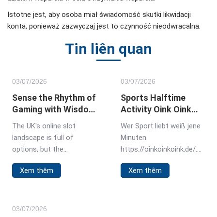
Istotne jest, aby osoba miał świadomość skutki likwidacji
konta, ponieważ zazwyczaj jest to czynność nieodwracalna.
Tin liên quan
03/
07
/2026
03/
07
/2026
Sense the Rhythm of
Sports Halftime
Gaming with Wisdom
Activity Oink Oink
of Athena Slot in UK
Oink Slot During
The UK's online slot
Wer Sport liebt weiß jene
Breaks in Germany
landscape is full of
Minuten
options, but the
https://oinkoinkoink.de/.
Wisdomofathenaslot
Eine Halbzeitpause zählt
Xem thêm
Xem thêm
creates its own space.
herunter, und man ist auf
This isn't a game about
der Suche nach einer
mindless spinning. It pulls
Unterhaltung, die die
you into a world of
Spannung aufrechterhält.
03/
07
/2026