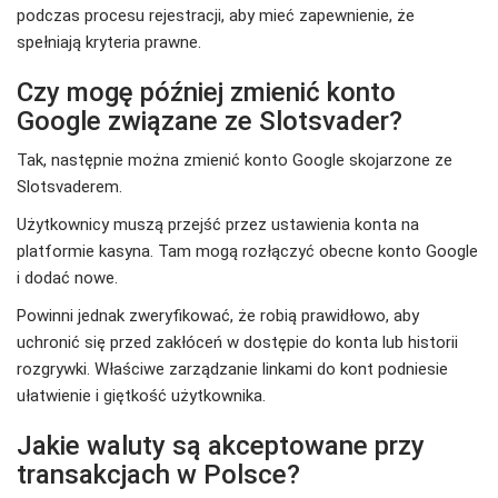
podczas procesu rejestracji, aby mieć zapewnienie, że
spełniają kryteria prawne.
Czy mogę później zmienić konto
Google związane ze Slotsvader?
Tak, następnie można zmienić konto Google skojarzone ze
Slotsvaderem.
Użytkownicy muszą przejść przez ustawienia konta na
platformie kasyna. Tam mogą rozłączyć obecne konto Google
i dodać nowe.
Powinni jednak zweryfikować, że robią prawidłowo, aby
uchronić się przed zakłóceń w dostępie do konta lub historii
rozgrywki. Właściwe zarządzanie linkami do kont podniesie
ułatwienie i giętkość użytkownika.
Jakie waluty są akceptowane przy
transakcjach w Polsce?