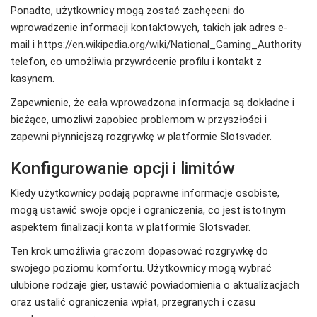
Ponadto, użytkownicy mogą zostać zachęceni do
wprowadzenie informacji kontaktowych, takich jak adres e-
mail i
https://en.wikipedia.org/wiki/National_Gaming_Authority
telefon, co umożliwia przywrócenie profilu i kontakt z
kasynem.
Zapewnienie, że cała wprowadzona informacja są dokładne i
bieżące, umożliwi zapobiec problemom w przyszłości i
zapewni płynniejszą rozgrywkę w platformie Slotsvader.
Konfigurowanie opcji i limitów
Kiedy użytkownicy podają poprawne informacje osobiste,
mogą ustawić swoje opcje i ograniczenia, co jest istotnym
aspektem finalizacji konta w platformie Slotsvader.
Ten krok umożliwia graczom dopasować rozgrywkę do
swojego poziomu komfortu. Użytkownicy mogą wybrać
ulubione rodzaje gier, ustawić powiadomienia o aktualizacjach
oraz ustalić ograniczenia wpłat, przegranych i czasu