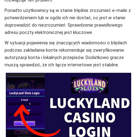
rozwiązuje ten problem.
Ponadto użytkownicy są w stanie błędnie zrozumieć e-maile z
potwierdzeniem lub w ogóle ich nie dostać, co jest w stanie
doprowadzić do niezrozumień. Sprawdzenie prawidłowego
adresu poczty elektronicznej jest kluczowe.
W sytuacji pojawienia się znaczących wiadomości o błędach
podczas zakładania konta rekomenduje się zweryfikowanie
autoryzacji konta i lokalnych przepisów. Dodatkowo gracze
muszą sprawdzić, że ich łącze internetowe jest stabilne.