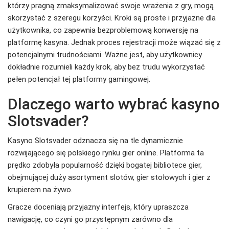
którzy pragną zmaksymalizować swoje wrażenia z gry, mogą
skorzystać z szeregu korzyści. Kroki są proste i przyjazne dla
użytkownika, co zapewnia bezproblemową konwersję na
platformę kasyna. Jednak proces rejestracji może wiązać się z
potencjalnymi trudnościami. Ważne jest, aby użytkownicy
dokładnie rozumieli każdy krok, aby bez trudu wykorzystać
pełen potencjał tej platformy gamingowej.
Dlaczego warto wybrać kasyno
Slotsvader?
Kasyno Slotsvader odznacza się na tle dynamicznie
rozwijającego się polskiego rynku gier online. Platforma ta
prędko zdobyła popularność dzięki bogatej bibliotece gier,
obejmującej duży asortyment slotów, gier stołowych i gier z
krupierem na żywo.
Gracze doceniają przyjazny interfejs, który upraszcza
nawigację, co czyni go przystępnym zarówno dla