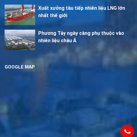
Xuất xưởng tàu tiếp nhiên liệu LNG lớn
nhất thế giới
Phương Tây ngày càng phụ thuộc vào
nhiên liệu châu Á
GOOGLE MAP