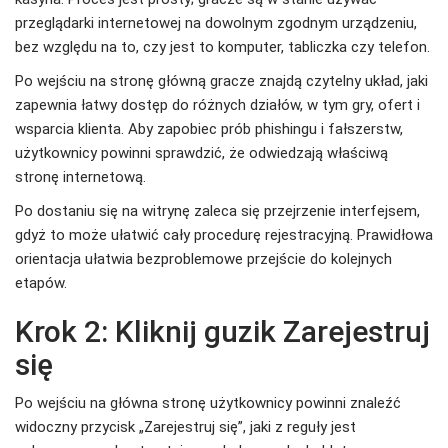
przeglądarki internetowej na dowolnym zgodnym urządzeniu,
bez względu na to, czy jest to komputer, tabliczka czy telefon.
Po wejściu na stronę główną gracze znajdą czytelny układ, jaki
zapewnia łatwy dostęp do różnych działów, w tym gry, ofert i
wsparcia klienta. Aby zapobiec prób phishingu i fałszerstw,
użytkownicy powinni sprawdzić, że odwiedzają właściwą
stronę internetową.
Po dostaniu się na witrynę zaleca się przejrzenie interfejsem,
gdyż to może ułatwić cały procedurę rejestracyjną. Prawidłowa
orientacja ułatwia bezproblemowe przejście do kolejnych
etapów.
Krok 2: Kliknij guzik Zarejestruj
się
Po wejściu na główna stronę użytkownicy powinni znaleźć
widoczny przycisk „Zarejestruj się”, jaki z reguły jest