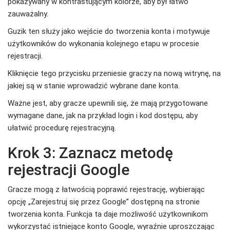
pokazywany w kontrastującym kolorze, aby był łatwo
zauważalny.
Guzik ten służy jako wejście do tworzenia konta i motywuje
użytkowników do wykonania kolejnego etapu w procesie
rejestracji.
Kliknięcie tego przycisku przeniesie graczy na nową witrynę, na
jakiej są w stanie wprowadzić wybrane dane konta.
Ważne jest, aby gracze upewnili się, że mają przygotowane
wymagane dane, jak na przykład login i kod dostępu, aby
ułatwić procedurę rejestracyjną.
Krok 3: Zaznacz metodę
rejestracji Google
Gracze mogą z łatwością poprawić rejestrację, wybierając
opcję „Zarejestruj się przez Google” dostępną na stronie
tworzenia konta. Funkcja ta daje możliwość użytkownikom
wykorzystać istniejące konto Google, wyraźnie uproszczając