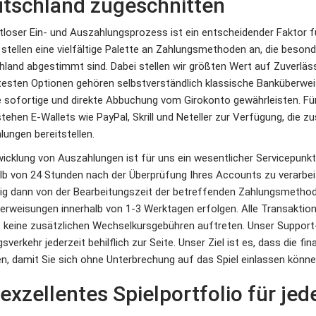
tschland zugeschnitten
tloser Ein- und Auszahlungsprozess ist ein entscheidender Faktor für
stellen eine vielfältige Palette an Zahlungsmethoden an, die beson
land abgestimmt sind. Dabei stellen wir größten Wert auf Zuverläs
testen Optionen gehören selbstverständlich klassische Banküberw
e sofortige und direkte Abbuchung vom Girokonto gewährleisten. Für
stehen E-Wallets wie PayPal, Skrill und Neteller zur Verfügung, die 
ungen bereitstellen.
icklung von Auszahlungen ist für uns ein wesentlicher Servicepunkt
lb von 24 Stunden nach der Überprüfung Ihres Accounts zu verarbeit
ig dann von der Bearbeitungszeit der betreffenden Zahlungsmethode
erweisungen innerhalb von 1-3 Werktagen erfolgen. Alle Transaktio
 keine zusätzlichen Wechselkursgebühren auftreten. Unser Support
sverkehr jederzeit behilflich zur Seite. Unser Ziel ist es, dass die f
n, damit Sie sich ohne Unterbrechung auf das Spiel einlassen könne
 exzellentes Spielportfolio für j