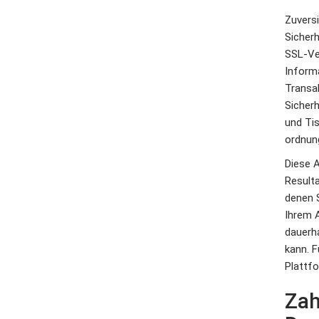
Zuversi
Sicherh
SSL-Ver
Informa
Transak
Sicherh
und Ti
ordnun
Diese A
Resulta
denen S
Ihrem A
dauerha
kann. F
Plattfo
Zah