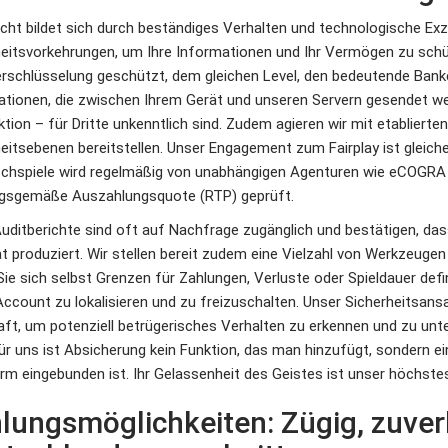
cht bildet sich durch beständiges Verhalten und technologische Exz
eitsvorkehrungen, um Ihre Informationen und Ihr Vermögen zu schüt
schlüsselung geschützt, dem gleichen Level, den bedeutende Banken 
tionen, die zwischen Ihrem Gerät und unseren Servern gesendet wer
tion – für Dritte unkenntlich sind. Zudem agieren wir mit etablier
eitsebenen bereitstellen. Unser Engagement zum Fairplay ist gleic
schspiele wird regelmäßig von unabhängigen Agenturen wie eCOGRA 
gsgemäße Auszahlungsquote (RTP) geprüft.
uditberichte sind oft auf Nachfrage zugänglich und bestätigen, das
t produziert. Wir stellen bereit zudem eine Vielzahl von Werkzeugen
ie sich selbst Grenzen für Zahlungen, Verluste oder Spieldauer def
ccount zu lokalisieren und zu freizuschalten. Unser Sicherheitsansa
ft, um potenziell betrügerisches Verhalten zu erkennen und zu unt
ür uns ist Absicherung kein Funktion, das man hinzufügt, sondern ein
rm eingebunden ist. Ihr Gelassenheit des Geistes ist unser höchste
lungsmöglichkeiten: Zügig, zuver