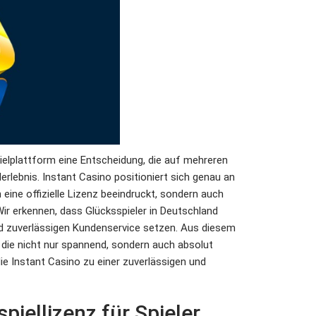
pielplattform eine Entscheidung, die auf mehreren
erlebnis. Instant Casino positioniert sich genau an
h eine offizielle Lizenz beeindruckt, sondern auch
ir erkennen, dass Glücksspieler in Deutschland
d zuverlässigen Kundenservice setzen. Aus diesem
die nicht nur spannend, sondern auch absolut
die Instant Casino zu einer zuverlässigen und
piellizenz für Spieler