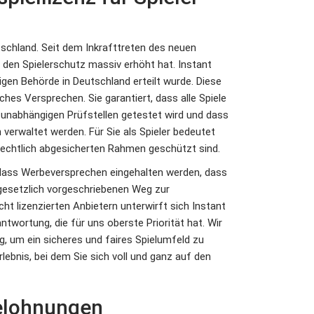
tschland. Seit dem Inkrafttreten des neuen
s den Spielerschutz massiv erhöht hat. Instant
digen Behörde in Deutschland erteilt wurde. Diese
iches Versprechen. Sie garantiert, dass alle Spiele
 unabhängigen Prüfstellen getestet wird und dass
 verwaltet werden. Für Sie als Spieler bedeutet
 rechtlich abgesicherten Rahmen geschützt sind.
r, dass Werbeversprechen eingehalten werden, dass
 gesetzlich vorgeschriebenen Weg zur
ht lizenzierten Anbietern unterwirft sich Instant
antwortung, die für uns oberste Priorität hat. Wir
ug, um ein sicheres und faires Spielumfeld zu
lebnis, bei dem Sie sich voll und ganz auf den
belohnungen