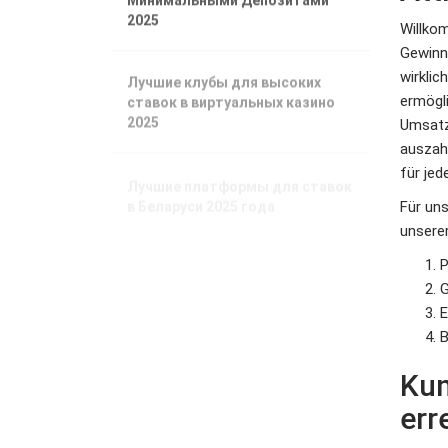
2025
Willkom
Gewinn
Лучшие клубы для высоких
wirklic
ставок в виртуальных казино
ermögli
2025
Umsatzb
auszahl
Лучшие платформы для ставок
für jed
в Беларуси 2025 года
Für uns
unserer
Phương Tây
P
ngày càng phụ
thuộc vào nhiên
G
liệu châu Á
E
B
Xuất xưởng tàu
tiếp nhiên liệu
Kun
LNG lớn nhất thế
giới
err
Nhu cầu nhiên