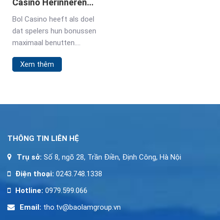
Casino Herinneren
connected
deutsche Fans in dieser
Inwoners van
Bol Casino heeft als doel
Hinsicht bewährt. Der Slot
Nederland Aan
dat spelers hun bonussen
schließt die Lücke bis
Bonusdeadlines
maximaal benutten.
zum Beginn der zweiten
Daarom is er nu een
Hälfte, gestaltet aus
Xem thêm
systeem met expiry
angespannter
alerts. Deze herinneringen
garanderen dat je geen
waardevolle bonussen of
gratis spins meer mist.
Hier ontdek je hoe
THÔNG TIN LIÊN HỆ
Trụ sở:
Số 8, ngõ 28, Trần Điền, Định Công, Hà Nội
Điện thoại:
0243.748.1338
Hotline:
0979.599.066
Email:
tho.tv@baolamgroup.vn