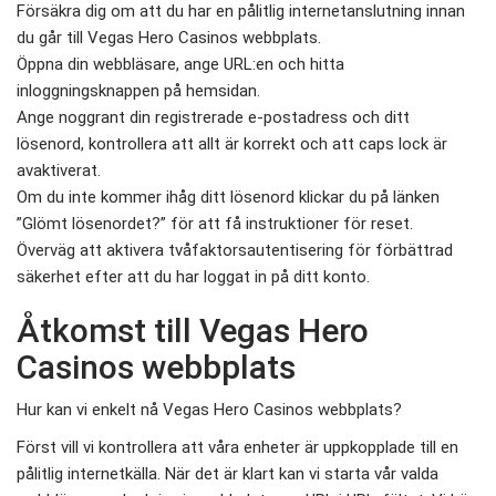
Försäkra dig om att du har en pålitlig internetanslutning innan
du går till Vegas Hero Casinos webbplats.
Öppna din webbläsare, ange URL:en och hitta
inloggningsknappen på hemsidan.
Ange noggrant din registrerade e-postadress och ditt
lösenord, kontrollera att allt är korrekt och att caps lock är
avaktiverat.
Om du inte kommer ihåg ditt lösenord klickar du på länken
”Glömt lösenordet?” för att få instruktioner för reset.
Överväg att aktivera tvåfaktorsautentisering för förbättrad
säkerhet efter att du har loggat in på ditt konto.
Åtkomst till Vegas Hero
Casinos webbplats
Hur kan vi enkelt nå Vegas Hero Casinos webbplats?
Först vill vi kontrollera att våra enheter är uppkopplade till en
pålitlig internetkälla. När det är klart kan vi starta vår valda