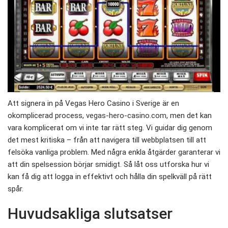
Att signera in på Vegas Hero Casino i Sverige är en
okomplicerad process,
vegas-hero-casino.com
, men det kan
vara komplicerat om vi inte tar rätt steg. Vi guidar dig genom
det mest kritiska – från att navigera till webbplatsen till att
felsöka vanliga problem. Med några enkla åtgärder garanterar vi
att din spelsession börjar smidigt. Så låt oss utforska hur vi
kan få dig att logga in effektivt och hålla din spelkväll på rätt
spår.
Huvudsakliga slutsatser