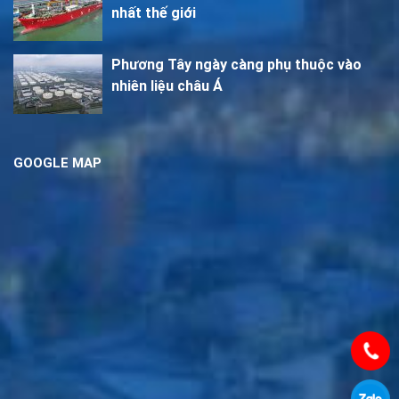
nhất thế giới
Phương Tây ngày càng phụ thuộc vào
nhiên liệu châu Á
GOOGLE MAP