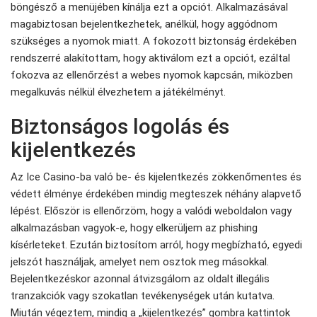
böngésző a menüjében kínálja ezt a opciót. Alkalmazásával
magabiztosan bejelentkezhetek, anélkül, hogy aggódnom
szükséges a nyomok miatt. A fokozott biztonság érdekében
rendszerré alakítottam, hogy aktiválom ezt a opciót, ezáltal
fokozva az ellenőrzést a webes nyomok kapcsán, miközben
megalkuvás nélkül élvezhetem a játékélményt.
Biztonságos logolás és
kijelentkezés
Az Ice Casino-ba való be- és kijelentkezés zökkenőmentes és
védett élménye érdekében mindig megteszek néhány alapvető
lépést. Először is ellenőrzöm, hogy a valódi weboldalon vagy
alkalmazásban vagyok-e, hogy elkerüljem az phishing
kísérleteket. Ezután biztosítom arról, hogy megbízható, egyedi
jelszót használjak, amelyet nem osztok meg másokkal.
Bejelentkezéskor azonnal átvizsgálom az oldalt illegális
tranzakciók vagy szokatlan tevékenységek után kutatva.
Miután végeztem, mindig a „kijelentkezés” gombra kattintok