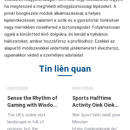
ha megteszed a megfelelő elővigyázatossági lépéseket. A
privát böngészési módok alkalmazásával, a helyes
kijelentkezéssel, valamint a sütik és a gyorsítótár törlésével
nagy mértékben növelheted a biztonságodat. Folyamatosan
ügyelj a körülötted lévő dolgokra, és kerüld a nyilvános
hálózatokat, amikor hozzáférsz a profilodhoz. Ezekkel az
alapvető módszerekkel védettebb játékmenetet élvezhetsz,
ugyanakkor véded a személyes adataidat.
Tin liên quan
03/
07
/2026
03/
07
/2026
Sense the Rhythm of
Sports Halftime
Gaming with Wisdom
Activity Oink Oink
of Athena Slot in UK
Oink Slot During
The UK's online slot
Wer Sport liebt weiß jene
Breaks in Germany
landscape is full of
Minuten
options, but the
https://oinkoinkoink.de/.