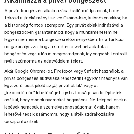
Alkalmazza a privát böngészést
A privát böngészés alkalmazása kiváló módja annak, hogy
fokozd a játékélményt az Ice Casino-ban, különösen akkor, ha
a biztonság fontos szempont. Egy privát ablak indításával a
böngésződben garantálhatod, hogy a munkamenetem ne
legyen mentésre a böngészési előzményekben. Ez a funkció
megakadályozza, hogy a sütik és a webhelyadatok a
böngészés vége után is megmaradjanak, így nagyobb kontrollt
nyújt számomra az adatvédelem felett.
Akár Google Chrome-ot, Firefoxot vagy Safarit használok, a
privát böngészés aktiválása rendszerint egy kattintásnyira van.
Egyszerű: csak jelöld az „Új privát ablak” vagy az
„Inkognitómód” lehetőséget. Így biztonságosan beléphetek
anélkül, hogy mások nyomokat hagynának. Ne felejtsd, ezek a
lépések nemcsak a személyazonosságomat óvják, hanem
lehetővé teszik számomra, hogy a játék szórakozására
összpontosítsak.