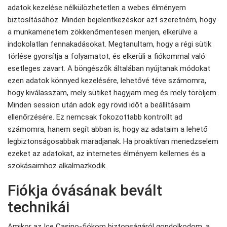
adatok kezelése nélkülözhetetlen a webes élményem
biztosításához. Minden bejelentkezéskor azt szeretném, hogy
a munkamenetem zökkenőmentesen menjen, elkerülve a
indokolatlan fennakadásokat. Megtanultam, hogy a régi sütik
törlése gyorsítja a folyamatot, és elkerüli a fiókommal való
esetleges zavart. A böngészők általában nyújtanak módokat
ezen adatok könnyed kezelésére, lehetővé téve számomra,
hogy kiválasszam, mely sütiket hagyjam meg és mely töröljem.
Minden session után adok egy rövid időt a beállításaim
ellenőrzésére. Ez nemcsak fokozottabb kontrollt ad
számomra, hanem segít abban is, hogy az adataim a lehető
legbiztonságosabbak maradjanak. Ha proaktívan menedzselem
ezeket az adatokat, az internetes élményem kellemes és a
szokásaimhoz alkalmazkodik.
Fiókja óvásának bevált
technikái
Amikor az Ice Casino-fiókom biztonságáról gondolkodom, a