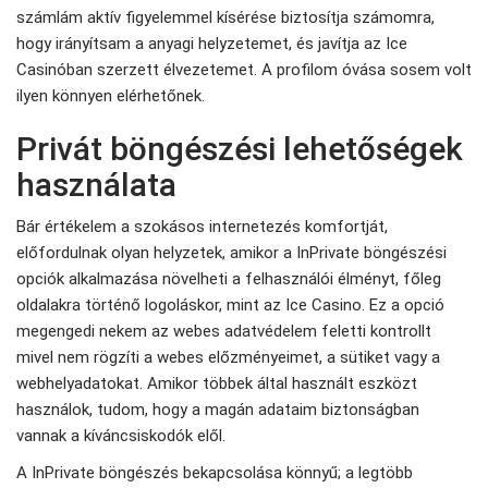
számlám aktív figyelemmel kísérése biztosítja számomra,
hogy irányítsam a anyagi helyzetemet, és javítja az Ice
Casinóban szerzett élvezetemet. A profilom óvása sosem volt
ilyen könnyen elérhetőnek.
Privát böngészési lehetőségek
használata
Bár értékelem a szokásos internetezés komfortját,
előfordulnak olyan helyzetek, amikor a InPrivate böngészési
opciók alkalmazása növelheti a felhasználói élményt, főleg
oldalakra történő logoláskor, mint az Ice Casino. Ez a opció
megengedi nekem az webes adatvédelem feletti kontrollt
mivel nem rögzíti a webes előzményeimet, a sütiket vagy a
webhelyadatokat. Amikor többek által használt eszközt
használok, tudom, hogy a magán adataim biztonságban
vannak a kíváncsiskodók elől.
A InPrivate böngészés bekapcsolása könnyű; a legtöbb