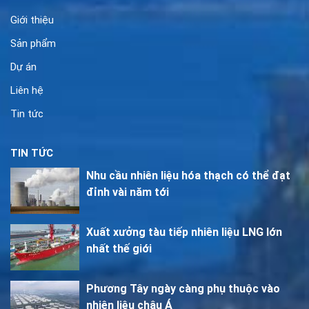
Giới thiệu
Sản phẩm
Dự án
Liên hệ
Tin tức
TIN TỨC
Nhu cầu nhiên liệu hóa thạch có thể đạt
đỉnh vài năm tới
Xuất xưởng tàu tiếp nhiên liệu LNG lớn
nhất thế giới
Phương Tây ngày càng phụ thuộc vào
nhiên liệu châu Á