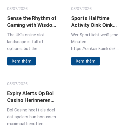
03/
07
/2026
03/
07
/2026
Sense the Rhythm of
Sports Halftime
Gaming with Wisdom
Activity Oink Oink
of Athena Slot in UK
Oink Slot During
The UK's online slot
Wer Sport liebt weiß jene
Breaks in Germany
landscape is full of
Minuten
options, but the
https://oinkoinkoink.de/.
Wisdomofathenaslot
Eine Halbzeitpause zählt
Xem thêm
Xem thêm
creates its own space.
herunter, und man ist auf
This isn't a game about
der Suche nach einer
mindless spinning. It pulls
Unterhaltung, die die
you into a world of
Spannung aufrechterhält.
03/
07
/2026
ancient strategy, where
Dieser Oink Oink Oink Slot
Expiry Alerts Op Bol
your choices feel
erweist sich für viele
Casino Herinneren
connected
deutsche Fans in dieser
Inwoners van
Bol Casino heeft als doel
Hinsicht bewährt. Der Slot
Nederland Aan
dat spelers hun bonussen
schließt die Lücke bis
Bonusdeadlines
maximaal benutten.
zum Beginn der zweiten