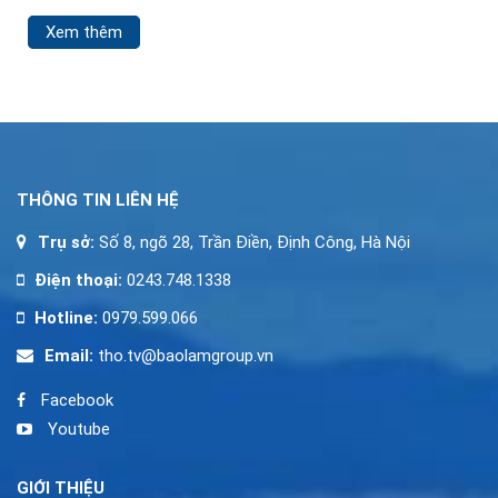
Daarom is er nu een
Hälfte, gestaltet aus
Xem thêm
systeem met expiry
angespannter
alerts. Deze herinneringen
garanderen dat je geen
waardevolle bonussen of
gratis spins meer mist.
Hier ontdek je hoe
THÔNG TIN LIÊN HỆ
Trụ sở:
Số 8, ngõ 28, Trần Điền, Định Công, Hà Nội
Điện thoại:
0243.748.1338
Hotline:
0979.599.066
Email:
tho.tv@baolamgroup.vn
Facebook
Youtube
GIỚI THIỆU