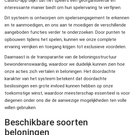
Casino-app blijkt dat het spelers een georganiseerde en
interessante manier biedt om hun spelervaring te verfijnen.
Dit systeem is ontworpen om spelersengagement te erkennen
en te aanmoedigen, en ons aan te moedigen de verschillende
aangeboden functies verder te onderzoeken. Door punten te
opbouwen tijdens het spelen, kunnen we onze complete
ervaring verrijken en toegang krijgen tot exclusieve voordelen.
Daarnaast is de transparantie van de beloningsstructuur
bewonderenswaardig, waardoor we duidelijk kunnen zien hoe
onze acties zich vertalen in beloningen. Het doordachte
karakter van het systeem betekent dat doordachte
beslissingen een grote invloed kunnen hebben op onze
toekomstige winst, waardoor meesterschap essentieel is voor
diegenen onder ons die de aanwezige mogelijkheden ten volle
willen gebruiken.
Beschikbare soorten
beloningen