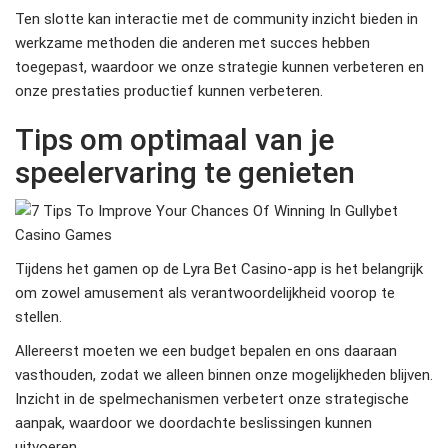
Ten slotte kan interactie met de community inzicht bieden in
werkzame methoden die anderen met succes hebben
toegepast, waardoor we onze strategie kunnen verbeteren en
onze prestaties productief kunnen verbeteren.
Tips om optimaal van je
speelervaring te genieten
Tijdens het gamen op de Lyra Bet Casino-app is het belangrijk
om zowel amusement als verantwoordelijkheid voorop te
stellen.
Allereerst moeten we een budget bepalen en ons daaraan
vasthouden, zodat we alleen binnen onze mogelijkheden blijven.
Inzicht in de spelmechanismen verbetert onze strategische
aanpak, waardoor we doordachte beslissingen kunnen
uitvoeren.