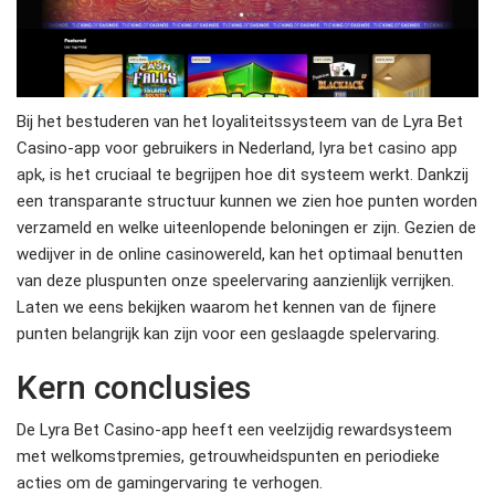
Bij het bestuderen van het loyaliteitssysteem van de Lyra Bet
Casino-app voor gebruikers in Nederland,
lyra bet casino app
apk
, is het cruciaal te begrijpen hoe dit systeem werkt. Dankzij
een transparante structuur kunnen we zien hoe punten worden
verzameld en welke uiteenlopende beloningen er zijn. Gezien de
wedijver in de online casinowereld, kan het optimaal benutten
van deze pluspunten onze speelervaring aanzienlijk verrijken.
Laten we eens bekijken waarom het kennen van de fijnere
punten belangrijk kan zijn voor een geslaagde spelervaring.
Kern conclusies
De Lyra Bet Casino-app heeft een veelzijdig rewardsysteem
met welkomstpremies, getrouwheidspunten en periodieke
acties om de gamingervaring te verhogen.