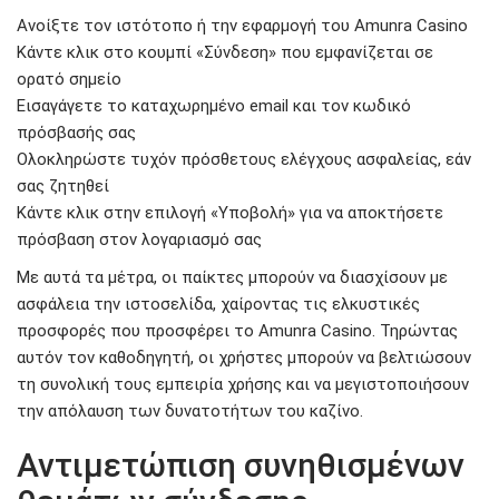
Ανοίξτε τον ιστότοπο ή την εφαρμογή του Amunra Casino
Κάντε κλικ στο κουμπί «Σύνδεση» που εμφανίζεται σε
ορατό σημείο
Εισαγάγετε το καταχωρημένο email και τον κωδικό
πρόσβασής σας
Ολοκληρώστε τυχόν πρόσθετους ελέγχους ασφαλείας, εάν
σας ζητηθεί
Κάντε κλικ στην επιλογή «Υποβολή» για να αποκτήσετε
πρόσβαση στον λογαριασμό σας
Με αυτά τα μέτρα, οι παίκτες μπορούν να διασχίσουν με
ασφάλεια την ιστοσελίδα, χαίροντας τις ελκυστικές
προσφορές που προσφέρει το Amunra Casino. Τηρώντας
αυτόν τον καθοδηγητή, οι χρήστες μπορούν να βελτιώσουν
τη συνολική τους εμπειρία χρήσης και να μεγιστοποιήσουν
την απόλαυση των δυνατοτήτων του καζίνο.
Αντιμετώπιση συνηθισμένων