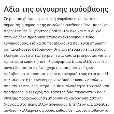
Αξία της σίγουρης πρόσβασης
Σε μια εποχή όπου η ψηφιακή ασφάλεια είναι ύψιστης
σημασίας, η σημασία της ασφαλούς σύνδεσης δεν μπορεί να
παραβλεφθεί. Οι χρήστες βασίζονται όλο και πιο συχνά
στην ασφαλή πρόσβαση στους ηλεκτρονικούς τους
λογαριασμούς, ειδικά σε περιβάλλοντα που είναι επιρρεπή
σε παραβιάσεις δεδομένων. Οι αποτελεσματικές μέθοδοι
ελέγχου ταυτότητας χρήστη είναι κρίσιμης σημασίας για την
προστασία ευαίσθητων πληροφοριών, διασφαλίζοντας ότι
μόνο εξουσιοδοτημένοι χρήστες μπορούν να έχουν
πρόσβαση στα προσωπικά και οικονομικά τους στοιχεία. Η
πολυπλοκότητα των σημερινών διαδικτυακών απειλών
απαιτεί λεπτομερή μέτρα – η πολυπλοκότητα του κωδικού
πρόσβασης, ο έλεγχος ταυτότητας δύο παραγόντων και η
συνεχής παρακολούθηση μπορούν να κάνουν ουσιαστική
διαφορά στο περιβάλλον ασφαλείας. Επιπλέον, μια ασφαλής
σύνδεση καλλιεργεί σιγουριά, καθώς οι παίκτες αισθάνονται