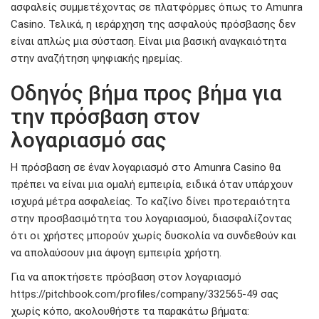
ασφαλείς συμμετέχοντας σε πλατφόρμες όπως το Amunra
Casino. Τελικά, η ιεράρχηση της ασφαλούς πρόσβασης δεν
είναι απλώς μια σύσταση. Είναι μια βασική αναγκαιότητα
στην αναζήτηση ψηφιακής ηρεμίας.
Οδηγός βήμα προς βήμα για
την πρόσβαση στον
λογαριασμό σας
Η πρόσβαση σε έναν λογαριασμό στο Amunra Casino θα
πρέπει να είναι μια ομαλή εμπειρία, ειδικά όταν υπάρχουν
ισχυρά μέτρα ασφαλείας. Το καζίνο δίνει προτεραιότητα
στην προσβασιμότητα του λογαριασμού, διασφαλίζοντας
ότι οι χρήστες μπορούν χωρίς δυσκολία να συνδεθούν και
να απολαύσουν μια άψογη εμπειρία χρήστη.
Για να αποκτήσετε πρόσβαση στον λογαριασμό
https://pitchbook.com/profiles/company/332565-49
σας
χωρίς κόπο, ακολουθήστε τα παρακάτω βήματα: