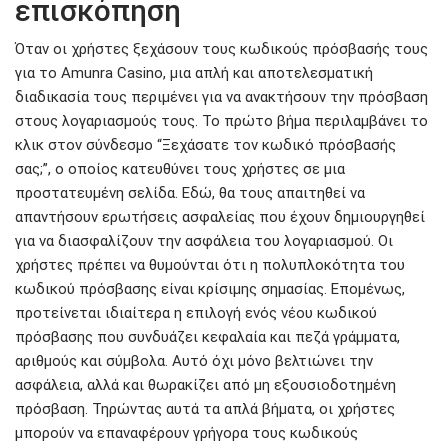
επισκόπηση
Όταν οι χρήστες ξεχάσουν τους κωδικούς πρόσβασής τους
για το Amunra Casino, μια απλή και αποτελεσματική
διαδικασία τους περιμένει για να ανακτήσουν την πρόσβαση
στους λογαριασμούς τους. Το πρώτο βήμα περιλαμβάνει το
κλικ στον σύνδεσμο “Ξεχάσατε τον κωδικό πρόσβασής
σας;”, ο οποίος κατευθύνει τους χρήστες σε μια
προστατευμένη σελίδα. Εδώ, θα τους απαιτηθεί να
απαντήσουν ερωτήσεις ασφαλείας που έχουν δημιουργηθεί
για να διασφαλίζουν την ασφάλεια του λογαριασμού. Οι
χρήστες πρέπει να θυμούνται ότι η πολυπλοκότητα του
κωδικού πρόσβασης είναι κρίσιμης σημασίας. Επομένως,
προτείνεται ιδιαίτερα η επιλογή ενός νέου κωδικού
πρόσβασης που συνδυάζει κεφαλαία και πεζά γράμματα,
αριθμούς και σύμβολα. Αυτό όχι μόνο βελτιώνει την
ασφάλεια, αλλά και θωρακίζει από μη εξουσιοδοτημένη
πρόσβαση. Τηρώντας αυτά τα απλά βήματα, οι χρήστες
μπορούν να επαναφέρουν γρήγορα τους κωδικούς