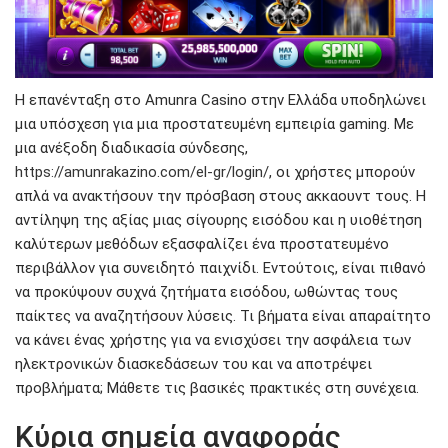
Η επανένταξη στο Amunra Casino στην Ελλάδα υποδηλώνει
μια υπόσχεση για μια προστατευμένη εμπειρία gaming. Με
μια ανέξοδη διαδικασία σύνδεσης,
https://amunrakazino.com/el-gr/login/
, οι χρήστες μπορούν
απλά να ανακτήσουν την πρόσβαση στους ακκαουντ τους. Η
αντίληψη της αξίας μιας σίγουρης εισόδου και η υιοθέτηση
καλύτερων μεθόδων εξασφαλίζει ένα προστατευμένο
περιβάλλον για συνειδητό παιχνίδι. Εντούτοις, είναι πιθανό
να προκύψουν συχνά ζητήματα εισόδου, ωθώντας τους
παίκτες να αναζητήσουν λύσεις. Τι βήματα είναι απαραίτητο
να κάνει ένας χρήστης για να ενισχύσει την ασφάλεια των
ηλεκτρονικών διασκεδάσεων του και να αποτρέψει
προβλήματα; Μάθετε τις βασικές πρακτικές στη συνέχεια.
Κύρια σημεία αναφοράς