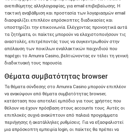
ανεπιθύμητης αλληλογραφίας, για email επιβεβαίωσης. Η
τακτική αναβάθμιση και προστασία των λογαριασμών email
διασφαλίζει επιπλέον απρόσκοπτες διαδικασίες και
υποστηρίζει την επικοινωνία. Ελέγχοντας προνοητικά αυτά
τα ζητήματα, οι παίκτες μπορούν να ελαχιστοποιήσουν τις
αναστολές, επιτρέποντάς τους να συγκεντρωθούν στην
απόλαυση των ποικίλων εναλλακτικών παιχνιδιού που
παρέχει το Amunra Casino, βελτιώνοντας εν τέλει τη γενική
διαδικτυακή τους παρουσία.
Θέματα συμβατότητας browser
Τα θέματα σύνδεσης στο Amunra Casino μπορούν επιπλέον
να ανακύψουν από θέματα συμβατότητας browser,
κατάσταση που αποτελεί εμπόδιο για τους χρήστες που
θέλουν να έχουν πρόσβαση στους accounts τους. Αυτές οι
επιπλοκές συχνά ανακύπτουν από παλαιά προγράμματα
περιήγησης ή ακατάλληλες ρυθμίσεις. Για να εξασφαλιστεί
μια απρόσκοπτη εμπειρία login, οι παίκτες θα πρέπει να