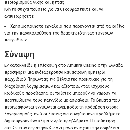
περιορισμούς νίκης και ήττας
Κάντε συχνά παύσεις για να ξεκουραστείτε και να
αναθεωρήσετε
Χρησιμοποιήστε εργαλεία που παρέχονται από τα καζίνο
για την παρακολούθηση της δραστηριότητας τυχερών
παιχνιδιών
Σύναψη
Εν κατακλείδι, η επίσκεψη στο Amunra Casino στην Ελλάδα
προσφέρει μια ενδιαφέρουσα και ασφαλή εμπειρία
παιχνιδιού. Τηρώντας τις βέλτιστες πρακτικές για τη
διαχείριση λογαριασμών και αξιοποιώντας ισχυρούς
κωδικούς πρόσβασης, οι παίκτες μπορούν να χαρούν τα
προτιμώμενα τους παιχνίδια με ασφάλεια. Τα βήματα που
περιγράφονται εγγυώνται ανεμπόδιστη πρόσβαση στους
λογαριασμούς, ενώ οι λύσεις για συνηθισμένα προβλήματα
δημιουργούν ένα κλίμα χωρίς προβλήματα. Η υιοθέτηση
αυτών των στρατηγικών όχι μόνο ενισχύει την ασφάλεια