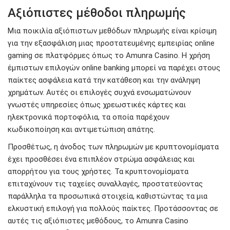
Αξιόπιστες μέθοδοι πληρωμής
Μια ποικιλία αξιόπιστων μεθόδων πληρωμής είναι κρίσιμη
για την εξασφάλιση μιας προστατευμένης εμπειρίας online
gaming σε πλατφόρμες όπως το Amunra Casino. Η χρήση
έμπιστων επιλογών online banking μπορεί να παρέχει στους
παίκτες ασφάλεια κατά την κατάθεση και την ανάληψη
χρημάτων. Αυτές οι επιλογές συχνά ενσωματώνουν
γνωστές υπηρεσίες όπως χρεωστικές κάρτες και
ηλεκτρονικά πορτοφόλια, τα οποία παρέχουν
κωδικοποίηση και αντιμετώπιση απάτης.
Προσθέτως, η άνοδος των πληρωμών με κρυπτονομίσματα
έχει προσθέσει ένα επιπλέον στρώμα ασφάλειας και
απορρήτου για τους χρήστες. Τα κρυπτονομίσματα
επιταχύνουν τις ταχείες συναλλαγές, προστατεύοντας
παράλληλα τα προσωπικά στοιχεία, καθιστώντας τα μια
ελκυστική επιλογή για πολλούς παίκτες. Προτάσσοντας σε
αυτές τις αξιόπιστες μεθόδους, το Amunra Casino