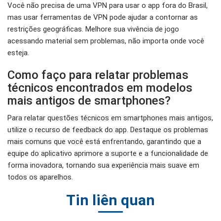
Você não precisa de uma VPN para usar o app fora do Brasil,
mas usar ferramentas de VPN pode ajudar a contornar as
restrições geográficas. Melhore sua vivência de jogo
acessando material sem problemas, não importa onde você
esteja.
Como faço para relatar problemas
técnicos encontrados em modelos
mais antigos de smartphones?
Para relatar questões técnicos em smartphones mais antigos,
utilize o recurso de feedback do app. Destaque os problemas
mais comuns que você está enfrentando, garantindo que a
equipe do aplicativo aprimore a suporte e a funcionalidade de
forma inovadora, tornando sua experiência mais suave em
todos os aparelhos.
Tin liên quan