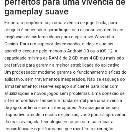
perfeitos para uma vivência de
gameplay suave
Embora o propósito seja uma vivência de jogo fluida, para
atingi-la é necessário garantir que seu dispositivo atenda aos
exigências de sistema ideais para o aplicativo Wazamba
Casino. Para um superior desempenho, o ideal é que seu
aparelho execute pelo menos o Android 8.0 ou o iOS 12. A
capacidade mínima de RAM é de 2 GB, mas 4 GB ou mais são
preferíveis para garantir a melhor estabilidade do aplicativo.
Um processador moderno garante o funcionamento eficaz do
aplicativo, sem travamentos inesperados. Não se esqueça do
armazenamento; reserve espaço suficiente para lidar com
atualizações e novos jogos sem problemas. Uma conexão de
internet confiável também é fundamental para uma vivência
de jogo contínua e sem interrupções. Ao assegurar se seu
dispositivo atende a esses exigências, você poderá aproveitar
da mais avançada tecnologia em jogos sem sacrificar a
consistência e o performance que mantêm a excitação.