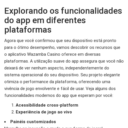
Explorando os funcionalidades
do app em diferentes
plataformas
Agora que você confirmou que seu dispositivo está pronto
para o ótimo desempenho, vamos descobrir os recursos que
o aplicativo Wazamba Casino oferece em diversas
plataformas. A utilização suave do app assegura que você não
deixará de ver nenhum aspecto, independentemente do
sistema operacional do seu dispositivo. Seu projeto elegante
otimiza o performance da plataforma, oferecendo uma
vivência de jogo envolvente e fácil de usar. Veja alguns dos
funcionalidades modernos do app que esperam por você:
Acessibilidade cross-platform
Experiência de jogo ao vivo
Painéis customizados