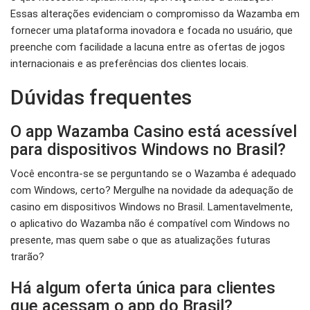
Essas alterações evidenciam o compromisso da Wazamba em
fornecer uma plataforma inovadora e focada no usuário, que
preenche com facilidade a lacuna entre as ofertas de jogos
internacionais e as preferências dos clientes locais.
Dúvidas frequentes
O app Wazamba Casino está acessível
para dispositivos Windows no Brasil?
Você encontra-se se perguntando se o Wazamba é adequado
com Windows, certo? Mergulhe na novidade da adequação de
casino em dispositivos Windows no Brasil. Lamentavelmente,
o aplicativo do Wazamba não é compatível com Windows no
presente, mas quem sabe o que as atualizações futuras
trarão?
Há algum oferta única para clientes
que acessam o app do Brasil?