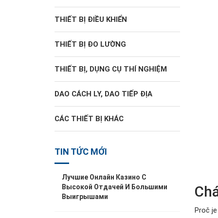
THIẾT BỊ ĐIỀU KHIỂN
THIẾT BỊ ĐO LƯỜNG
THIẾT BỊ, DỤNG CỤ THÍ NGHIỆM
DAO CÁCH LY, DAO TIẾP ĐỊA
CÁC THIẾT BỊ KHÁC
TIN TỨC MỚI
Лучшие Онлайн Казино С
Chá
Высокой Отдачей И Большими
Выигрышами
Proč je