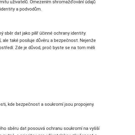
ymitu uživatelů. Omezením shromažďování údajů
 identity a podvodům.
sběr dat jako pilíř účinné ochrany identity.
 ale také posiluje důvěru a bezpečnost. Nejenže
středí. Zde je důvod, proč byste se na tom měli
sti, kde bezpečnost a soukromí jsou propojeny.
ného sběru dat posouvá ochranu soukromí na vyšší