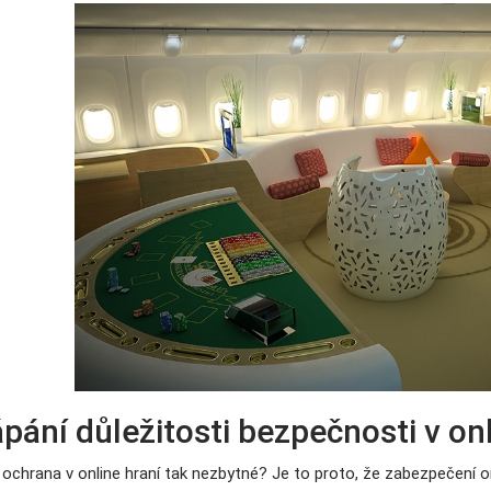
pání důležitosti bezpečnosti v onl
 ochrana v online hraní tak nezbytné? Je to proto, že zabezpečení o