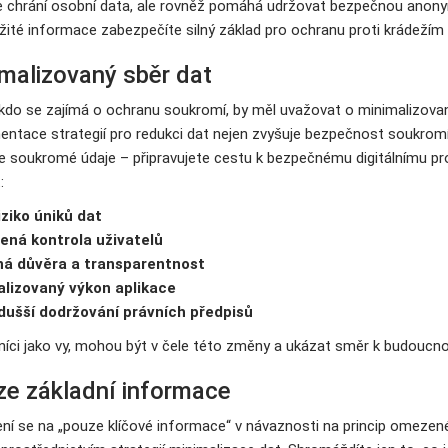
e chrání osobní data, ale rovněž pomáhá udržovat bezpečnou anon
žité informace zabezpečíte silný základ pro ochranu proti krádežím
malizovaný sběr dat
kdo se zajímá o ochranu soukromí, by měl uvažovat o minimalizovaný 
ntace strategií pro redukci dat nejen zvyšuje bezpečnost soukromí,
e soukromé údaje – připravujete cestu k bezpečnému digitálnímu pro
:
iziko úniků dat
ená kontrola uživatelů
á důvěra a transparentnost
lizovaný výkon aplikace
ušší dodržování právních předpisů
íci jako vy, mohou být v čele této změny a ukázat směr k budoucno
e základní informace
ní se na „pouze klíčové informace“ v návaznosti na princip omeze