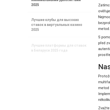
2025
Zatímc
ověřuje
Nejmod
Лучшие клубы для высоких
bezpro
ставок в виртуальных казино
2025
metod.
S pomo
Лучшие платформы для ставок
před zv
в Беларуси 2025 года
autenti
prostře
Phương Tây
Nas
ngày càng phụ
thuộc vào nhiên
liệu châu Á
Protože
multif
Xuất xưởng tàu
metod o
tiếp nhiên liệu
Implem
LNG lớn nhất thế
giới
několik
Zvažte 
Nhu cầu nhiên