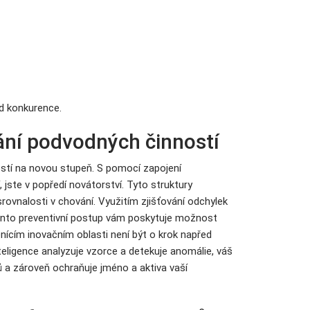
od konkurence.
ání podvodných činností
ostí na novou stupeň. S pomocí zapojení
, jste v popředí novátorství. Tyto struktury
ovnalosti v chování. Využitím zjišťování odchylek
Tento preventivní postup vám poskytuje možnost
ěnícím inovačním oblasti není být o krok napřed
teligence analyzuje vzorce a detekuje anomálie, váš
 a zároveň ochraňuje jméno a aktiva vaší