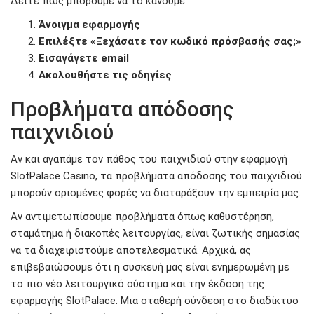
Δείτε πώς μπορούμε να το κάνουμε:
Άνοιγμα εφαρμογής
Επιλέξτε «Ξεχάσατε τον κωδικό πρόσβασής σας;»
Εισαγάγετε email
Ακολουθήστε τις οδηγίες
Προβλήματα απόδοσης
παιχνιδιού
Αν και αγαπάμε τον πάθος του παιχνιδιού στην εφαρμογή
SlotPalace Casino, τα προβλήματα απόδοσης του παιχνιδιού
μπορούν ορισμένες φορές να διαταράξουν την εμπειρία μας.
Αν αντιμετωπίσουμε προβλήματα όπως καθυστέρηση,
σταμάτημα ή διακοπές λειτουργίας, είναι ζωτικής σημασίας
να τα διαχειριστούμε αποτελεσματικά. Αρχικά, ας
επιβεβαιώσουμε ότι η συσκευή μας είναι ενημερωμένη με
το πιο νέο λειτουργικό σύστημα και την έκδοση της
εφαρμογής SlotPalace. Μια σταθερή σύνδεση στο διαδίκτυο