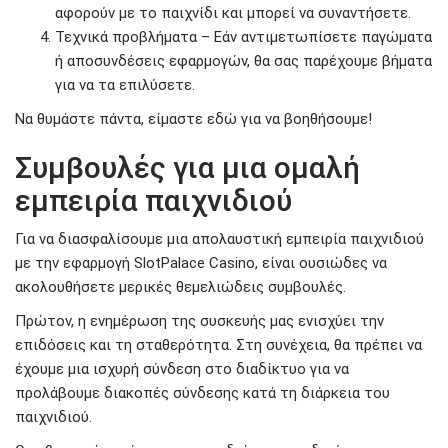
αφορούν με το παιχνίδι και μπορεί να συναντήσετε.
Τεχνικά προβλήματα – Εάν αντιμετωπίσετε παγώματα
ή αποσυνδέσεις εφαρμογών, θα σας παρέχουμε βήματα
για να τα επιλύσετε.
Να θυμάστε πάντα, είμαστε εδώ για να βοηθήσουμε!
Συμβουλές για μια ομαλή
εμπειρία παιχνιδιού
Για να διασφαλίσουμε μια απολαυστική εμπειρία παιχνιδιού
με την εφαρμογή SlotPalace Casino, είναι ουσιώδες να
ακολουθήσετε μερικές θεμελιώδεις συμβουλές.
Πρώτον, η ενημέρωση της συσκευής μας ενισχύει την
επιδόσεις και τη σταθερότητα. Στη συνέχεια, θα πρέπει να
έχουμε μια ισχυρή σύνδεση στο διαδίκτυο για να
προλάβουμε διακοπές σύνδεσης κατά τη διάρκεια του
παιχνιδιού.