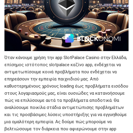
Όταν κάνουμε χρήση την app SlotPalace Casino στην Ελλάδα,
επίσημος ιστότοπος slotpalace καζίνο app
, ενδέχεται να
αντιμετωπίσουμε κοινά προβλήματα που ενδέχεται να
επηρεάσουν την εμπειρία παιχνιδιού μας. Από
καθυστερημένους χρόνους loading έως προβλήματα εισόδου
στους λογαριασμούς μας, είναι ουσιώδες να κατανοήσουμε
πώς να επιλύσουμε αυτά τα προβλήματα αποδοτικά. Θα
αναλύσουμε ποικίλα στάδια αντιμετώπισης προβλημάτων
και τις προσβάσιμες λύσεις υποστήριξης για να εγγυηθούμε
μια ομαλότερη εμπειρία. Ας δούμε πώς μπορούμε να
βελτιώσουμε τον διάρκεια που αφιερώνουμε στην app