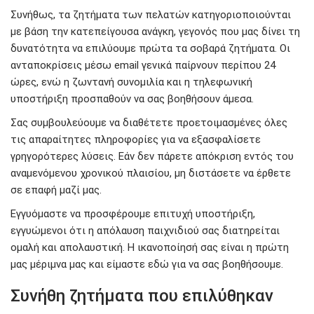
Συνήθως, τα ζητήματα των πελατών κατηγοριοποιούνται
με βάση την κατεπείγουσα ανάγκη, γεγονός που μας δίνει τη
δυνατότητα να επιλύουμε πρώτα τα σοβαρά ζητήματα. Οι
ανταποκρίσεις μέσω email γενικά παίρνουν περίπου 24
ώρες, ενώ η ζωντανή συνομιλία και η τηλεφωνική
υποστήριξη προσπαθούν να σας βοηθήσουν άμεσα.
Σας συμβουλεύουμε να διαθέτετε προετοιμασμένες όλες
τις απαραίτητες πληροφορίες για να εξασφαλίσετε
γρηγορότερες λύσεις. Εάν δεν πάρετε απόκριση εντός του
αναμενόμενου χρονικού πλαισίου, μη διστάσετε να έρθετε
σε επαφή μαζί μας.
Εγγυόμαστε να προσφέρουμε επιτυχή υποστήριξη,
εγγυώμενοι ότι η απόλαυση παιχνιδιού σας διατηρείται
ομαλή και απολαυστική. Η ικανοποίησή σας είναι η πρώτη
μας μέριμνα μας και είμαστε εδώ για να σας βοηθήσουμε.
Συνήθη ζητήματα που επιλύθηκαν