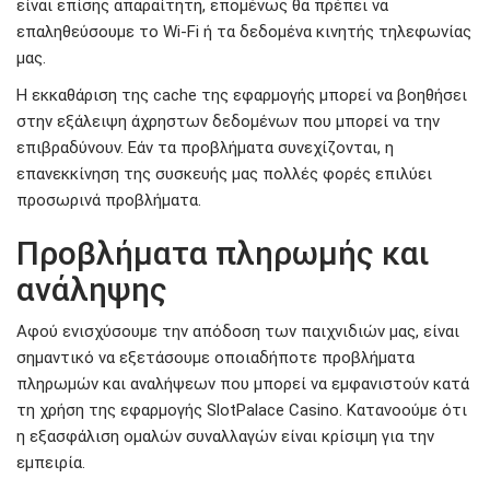
είναι επίσης απαραίτητη, επομένως θα πρέπει να
επαληθεύσουμε το Wi-Fi ή τα δεδομένα κινητής τηλεφωνίας
μας.
Η εκκαθάριση της cache της εφαρμογής μπορεί να βοηθήσει
στην εξάλειψη άχρηστων δεδομένων που μπορεί να την
επιβραδύνουν. Εάν τα προβλήματα συνεχίζονται, η
επανεκκίνηση της συσκευής μας πολλές φορές επιλύει
προσωρινά προβλήματα.
Προβλήματα πληρωμής και
ανάληψης
Αφού ενισχύσουμε την απόδοση των παιχνιδιών μας, είναι
σημαντικό να εξετάσουμε οποιαδήποτε προβλήματα
πληρωμών και αναλήψεων που μπορεί να εμφανιστούν κατά
τη χρήση της εφαρμογής SlotPalace Casino. Κατανοούμε ότι
η εξασφάλιση ομαλών συναλλαγών είναι κρίσιμη για την
εμπειρία.