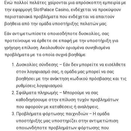
Ενώ πολλοί πελάτες χαίρονται μια απρόσκοπτη εμπειρία με
την εφαρμογή SlotPalace Casino, ενδέχεται να προκύψουν
περιστασιακά προβλήματα που ενδέχεται να απαιτούν
βοήθεια από την ομάδα υποστήριξης πελατών μας.
Εάν αντιμετωπίσετε οποιεσδήποτε δυσκολίες, σας
προτείνουμε να έρθετε σε επαφή με την υποστήριξη για
γρήγορη επίλυση. Ακολουθούν ορισμένα συνηθισμένα
προβλήματα με τα οποία συχνά βοηθάμε:
Δυσκολίες σύνδεσης – Εάν δεν μπορείτε να εισέλθετε
στον λογαριασμό σας, η ομάδα μας μπορεί να σας
βοηθήσει με την ανάκτηση κωδικού πρόσβασης και τις
ρυθμίσεις λογαριασμού.
Σφάλματα πληρωμής – Μπορούμε να σας
καθοδηγήσουμε στην επίλυση τυχόν προβλημάτων
που αφορούν με καταθέσεις ή αναλήψεις.
Προβλήματα φόρτωσης παιχνιδιών – Η ομάδα
υποστήριξής μας υποστηρίζει στην αντιμετώπιση
οποιωνδήποτε προβλημάτων φόρτωσης που