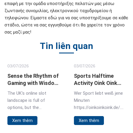
επαφή με την ομάδα υποστήριξης πελατών μας μέσω
ζωντανής συνομιλίας, ηλεκτρονικού ταχυδρομείου ή
τηλεφώνου. Είμαστε εδώ για να σας υποστηρίξουμε σε κάθε
στάδιο, ώστε να σας εγγυηθούμε ότι θα χαρείτε τον χρόνο
σας μαζί μας!
Tin liên quan
03/
07
/2026
03/
07
/2026
Sense the Rhythm of
Sports Halftime
Gaming with Wisdom
Activity Oink Oink
of Athena Slot in UK
Oink Slot During
The UK's online slot
Wer Sport liebt weiß jene
Breaks in Germany
landscape is full of
Minuten
options, but the
https://oinkoinkoink.de/.
Wisdomofathenaslot
Eine Halbzeitpause zählt
Xem thêm
Xem thêm
creates its own space.
herunter, und man ist auf
This isn't a game about
der Suche nach einer