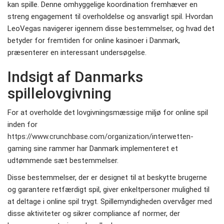
kan spille. Denne omhyggelige koordination fremhæver en
streng engagement til overholdelse og ansvarligt spil. Hvordan
LeoVegas navigerer igennem disse bestemmelser, og hvad det
betyder for fremtiden for online kasinoer i Danmark,
præsenterer en interessant undersøgelse.
Indsigt af Danmarks
spillelovgivning
For at overholde det lovgivningsmæssige miljø for online spil
inden for
https://www.crunchbase.com/organization/interwetten-
gaming
sine rammer har Danmark implementeret et
udtømmende sæt bestemmelser.
Disse bestemmelser, der er designet til at beskytte brugerne
og garantere retfærdigt spil, giver enkeltpersoner mulighed til
at deltage i online spil trygt. Spillemyndigheden overvåger med
disse aktiviteter og sikrer compliance af normer, der