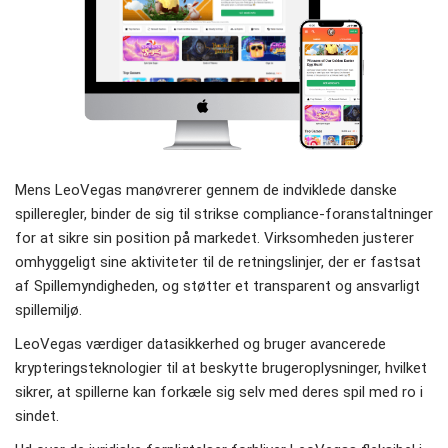
Mens LeoVegas manøvrerer gennem de indviklede danske
spilleregler, binder de sig til strikse compliance-foranstaltninger
for at sikre sin position på markedet. Virksomheden justerer
omhyggeligt sine aktiviteter til de retningslinjer, der er fastsat
af Spillemyndigheden, og støtter et transparent og ansvarligt
spillemiljø.
LeoVegas værdiger datasikkerhed og bruger avancerede
krypteringsteknologier til at beskytte brugeroplysninger, hvilket
sikrer, at spillerne kan forkæle sig selv med deres spil med ro i
sindet.