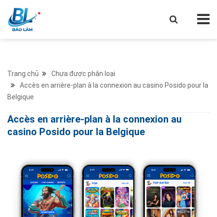
Trang chủ
Chưa được phân loại
Accès en arrière-plan à la connexion au casino Posido pour la
Belgique
Accès en arrière-plan à la connexion au
casino Posido pour la Belgique