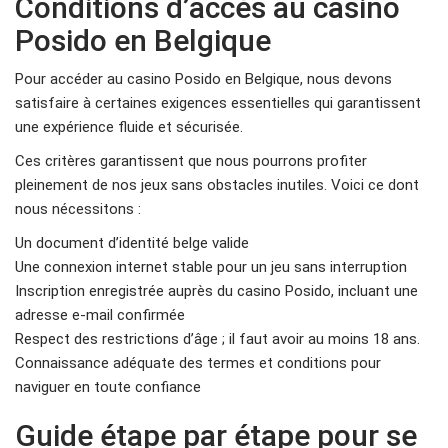
Conditions d’accès au casino
Posido en Belgique
Pour accéder au casino Posido en Belgique, nous devons
satisfaire à certaines exigences essentielles qui garantissent
une expérience fluide et sécurisée.
Ces critères garantissent que nous pourrons profiter
pleinement de nos jeux sans obstacles inutiles. Voici ce dont
nous nécessitons :
Un document d’identité belge valide
Une connexion internet stable pour un jeu sans interruption
Inscription enregistrée auprès du casino Posido, incluant une
adresse e-mail confirmée
Respect des restrictions d’âge ; il faut avoir au moins 18 ans.
Connaissance adéquate des termes et conditions pour
naviguer en toute confiance
Guide étape par étape pour se