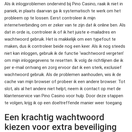
Als ik inlogproblemen ondervind bij Pino Casino, raak ik niet in
paniek; in plaats daarvan ga ik systematisch te werk om het
probleem op te lossen. Eerst controleer ik mijn
internetverbinding om er zeker van te zijn dat ik online ben. Als
dat in orde is, controleer ik of ik het juiste e-mailadres en
wachtwoord gebruik. Het is makkelijk om een typefout te
maken, dus ik controleer beide nog een keer. Als ik nog steeds
niet kan inloggen, gebruik ik de functie ‘wachtwoord vergeten’
om mijn inloggegevens te resetten. Ik volg de richtlijnen die ik
per e-mail ontvang en zorg ervoor dat ik een sterk, exclusief
wachtwoord gebruik. Als de problemen aanhouden, wis ik de
cache van mijn browser of probeer ik een andere browser. Tot
slot, als al het andere niet helpt, neem ik contact op met de
klantenservice van Pino Casino voor hulp. Door deze stappen
te volgen, krijg ik op een doeltreffende manier weer toegang.
Een krachtig wachtwoord
kiezen voor extra beveiliging