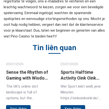
registratie te volgen, ons e-mailadres te verifiëren en een
krachtig wachtwoord te kiezen, zorgen we voor een beveiligde
spelervaring. Eenmaal ingelogd, wachten de spannende
spelopties en eenvoudige stortingsmethoden op ons. Mocht je
ooit hulp nodig hebben, vergeet dan niet dat de klantenservice
voor je klaarstaat. Dus, laten we beginnen en genieten van alles
wat Pino Casino te bieden heeft!
Tin liên quan
03/
07
/2026
03/
07
/2026
Sense the Rhythm of
Sports Halftime
Gaming with Wisdom
Activity Oink Oink
of Athena Slot in UK
Oink Slot During
The UK's online slot
Wer Sport liebt weiß jene
Breaks in Germany
landscape is full of
Minuten
options, but the
https://oinkoinkoink.de/.
Wisdomofathenaslot
Eine Halbzeitpause zählt
Xem thêm
Xem thêm