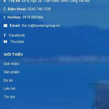
Trụ sở:
Số 8, ngõ 28, Trần Điền, Định Công, Hà Nội
Điện thoại:
0243.748.1338
Hotline:
0979.599.066
Email:
tho.tv@baolamgroup.vn
Facebook
Youtube
GIỚI THIỆU
Giới thiệu
Sản phẩm
Dự án
Liên hệ
Tin tức