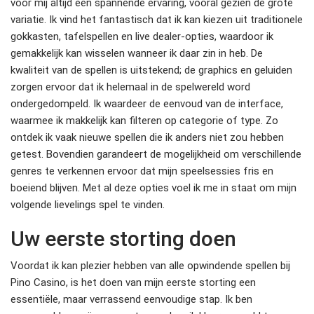
voor mij altijd een spannende ervaring, vooral gezien de grote
variatie. Ik vind het fantastisch dat ik kan kiezen uit traditionele
gokkasten, tafelspellen en live dealer-opties, waardoor ik
gemakkelijk kan wisselen wanneer ik daar zin in heb. De
kwaliteit van de spellen is uitstekend; de graphics en geluiden
zorgen ervoor dat ik helemaal in de spelwereld word
ondergedompeld. Ik waardeer de eenvoud van de interface,
waarmee ik makkelijk kan filteren op categorie of type. Zo
ontdek ik vaak nieuwe spellen die ik anders niet zou hebben
getest. Bovendien garandeert de mogelijkheid om verschillende
genres te verkennen ervoor dat mijn speelsessies fris en
boeiend blijven. Met al deze opties voel ik me in staat om mijn
volgende lievelings spel te vinden.
Uw eerste storting doen
Voordat ik kan plezier hebben van alle opwindende spellen bij
Pino Casino, is het doen van mijn eerste storting een
essentiële, maar verrassend eenvoudige stap. Ik ben