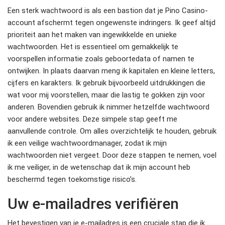
Een sterk wachtwoord is als een bastion dat je Pino Casino-
account afschermt tegen ongewenste indringers. Ik geef altijd
prioriteit aan het maken van ingewikkelde en unieke
wachtwoorden. Het is essentieel om gemakkelijk te
voorspellen informatie zoals geboortedata of namen te
ontwijken. In plaats daarvan meng ik kapitalen en kleine letters,
cijfers en karakters. Ik gebruik bijvoorbeeld uitdrukkingen die
wat voor mij voorstellen, maar die lastig te gokken zijn voor
anderen. Bovendien gebruik ik nimmer hetzelfde wachtwoord
voor andere websites. Deze simpele stap geeft me
aanvullende controle. Om alles overzichtelijk te houden, gebruik
ik een veilige wachtwoordmanager, zodat ik mijn
wachtwoorden niet vergeet. Door deze stappen te nemen, voel
ik me veiliger, in de wetenschap dat ik mijn account heb
beschermd tegen toekomstige risico’s.
Uw e-mailadres verifiëren
Het bevestigen van je e-mailadres is een cruciale stap die ik