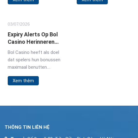
creates its own space.
herunter, und man ist auf
This isn't a game about
der Suche nach einer
mindless spinning. It pulls
Unterhaltung, die die
you into a world of
Spannung aufrechterhält.
03/
07
/2026
ancient strategy, where
Dieser Oink Oink Oink Slot
Expiry Alerts Op Bol
your choices feel
erweist sich für viele
Casino Herinneren
connected
deutsche Fans in dieser
Inwoners van
Bol Casino heeft als doel
Hinsicht bewährt. Der Slot
Nederland Aan
dat spelers hun bonussen
schließt die Lücke bis
Bonusdeadlines
maximaal benutten.
zum Beginn der zweiten
Daarom is er nu een
Hälfte, gestaltet aus
Xem thêm
systeem met expiry
angespannter
alerts. Deze herinneringen
garanderen dat je geen
waardevolle bonussen of
gratis spins meer mist.
Hier ontdek je hoe
THÔNG TIN LIÊN HỆ