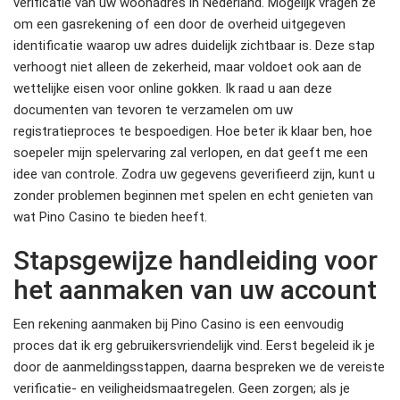
verificatie van uw woonadres in Nederland. Mogelijk vragen ze
om een gasrekening of een door de overheid uitgegeven
identificatie waarop uw adres duidelijk zichtbaar is. Deze stap
verhoogt niet alleen de zekerheid, maar voldoet ook aan de
wettelijke eisen voor online gokken. Ik raad u aan deze
documenten van tevoren te verzamelen om uw
registratieproces te bespoedigen. Hoe beter ik klaar ben, hoe
soepeler mijn spelervaring zal verlopen, en dat geeft me een
idee van controle. Zodra uw gegevens geverifieerd zijn, kunt u
zonder problemen beginnen met spelen en echt genieten van
wat Pino Casino te bieden heeft.
Stapsgewijze handleiding voor
het aanmaken van uw account
Een rekening aanmaken bij Pino Casino is een eenvoudig
proces dat ik erg gebruikersvriendelijk vind. Eerst begeleid ik je
door de aanmeldingsstappen, daarna bespreken we de vereiste
verificatie- en veiligheidsmaatregelen. Geen zorgen; als je