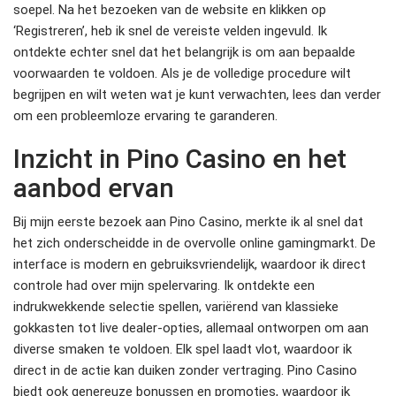
soepel. Na het bezoeken van de website en klikken op
‘Registreren’, heb ik snel de vereiste velden ingevuld. Ik
ontdekte echter snel dat het belangrijk is om aan bepaalde
voorwaarden te voldoen. Als je de volledige procedure wilt
begrijpen en wilt weten wat je kunt verwachten, lees dan verder
om een probleemloze ervaring te garanderen.
Inzicht in Pino Casino en het
aanbod ervan
Bij mijn eerste bezoek aan Pino Casino, merkte ik al snel dat
het zich onderscheidde in de overvolle online gamingmarkt. De
interface is modern en gebruiksvriendelijk, waardoor ik direct
controle had over mijn spelervaring. Ik ontdekte een
indrukwekkende selectie spellen, variërend van klassieke
gokkasten tot live dealer-opties, allemaal ontworpen om aan
diverse smaken te voldoen. Elk spel laadt vlot, waardoor ik
direct in de actie kan duiken zonder vertraging. Pino Casino
biedt ook genereuze bonussen en promoties, waardoor ik