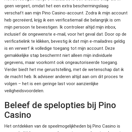
geen vergeet, omdat het een extra beschermingslaag
verschaft aan mijn Pino Casino-account. Zodra ik mijn account
heb gecreëerd, krijg ik een verificatiemail die belangrijk is om
mijn persoon te bevestigen. Ik controleer altijd mijn inbox,
inclusief de ongewenste e-mail, voor het geval dat. Door op de
verificatielink te klikken, bevestig ik dat mijn e-mailadres geldig
is en verwerf ik volledige toegang tot mijn account. Deze
gemakkelijke stap beschermt niet alleen mijn individuele
gegevens, maar voorkomt ook ongeautoriseerde toegang.
Verder biedt het me geruststelling, met de wetenschap dat ik
de macht heb. Ik adviseer anderen altijd aan om dit proces te
volgen – het is een geringe last voor aanzienlijke
veiligheidsvoordelen.
Beleef de spelopties bij Pino
Casino
Het ontdekken van de speelmogelijkheden bij Pino Casino is