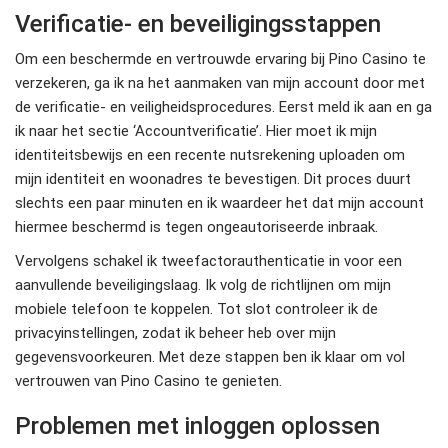
Verificatie- en beveiligingsstappen
Om een beschermde en vertrouwde ervaring bij Pino Casino te
verzekeren, ga ik na het aanmaken van mijn account door met
de verificatie- en veiligheidsprocedures. Eerst meld ik aan en ga
ik naar het sectie ‘Accountverificatie’. Hier moet ik mijn
identiteitsbewijs en een recente nutsrekening uploaden om
mijn identiteit en woonadres te bevestigen. Dit proces duurt
slechts een paar minuten en ik waardeer het dat mijn account
hiermee beschermd is tegen ongeautoriseerde inbraak.
Vervolgens schakel ik tweefactorauthenticatie in voor een
aanvullende beveiligingslaag. Ik volg de richtlijnen om mijn
mobiele telefoon te koppelen. Tot slot controleer ik de
privacyinstellingen, zodat ik beheer heb over mijn
gegevensvoorkeuren. Met deze stappen ben ik klaar om vol
vertrouwen van Pino Casino te genieten.
Problemen met inloggen oplossen