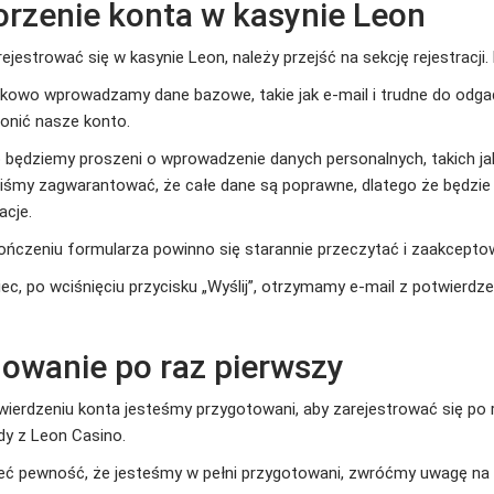
rzenie konta w kasynie Leon
ejestrować się w kasynie Leon, należy przejść na sekcję rejestracji. R
owo wprowadzamy dane bazowe, takie jak e-mail i trudne do odgadni
onić nasze konto.
 będziemy proszeni o wprowadzenie danych personalnych, takich jak p
iśmy zagwarantować, że całe dane są poprawne, dlatego że będzie 
acje.
ończeniu formularza powinno się starannie przeczytać i zaakcepto
ec, po wciśnięciu przycisku „Wyślij”, otrzymamy e-mail z potwierd
owanie po raz pierwszy
wierdzeniu konta jesteśmy przygotowani, aby zarejestrować się po
dy z Leon Casino.
eć pewność, że jesteśmy w pełni przygotowani, zwróćmy uwagę na