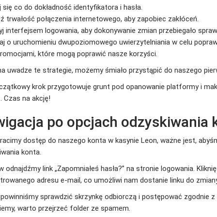
 się co do dokładność identyfikatora i hasła.
ź trwałość połączenia internetowego, aby zapobiec zakłóceń.
yj interfejsem logowania, aby dokonywanie zmian przebiegało sprawn
aj o uruchomieniu dwupoziomowego uwierzytelniania w celu popra
promocjami, które mogą poprawić nasze korzyści.
na uwadze te strategie, możemy śmiało przystąpić do naszego pier
czątkowy krok przygotowuje grunt pod opanowanie platformy i m
. Czas na akcję!
igacja po opcjach odzyskiwania 
tracimy dostęp do naszego konta w kasynie Leon, ważne jest, abyśmy
iwania konta.
w odnajdźmy link „Zapomniałeś hasła?” na stronie logowania. Klikn
trowanego adresu e-mail, co umożliwi nam dostanie linku do zmiany
powinniśmy sprawdzić skrzynkę odbiorczą i postępować zgodnie z in
iemy, warto przejrzeć folder ze spamem.