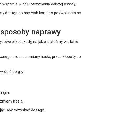
m wsparcia w celu otrzymania dalszej asysty.
my dostęp do naszych kont, co pozwoli nam na
h sposoby naprawy
ypowe przeszkody, na jakie jesteśmy w stanie
anego procesu zmiany hasła, przez kłopoty ze
rócić do gry.
zajne.
zmiany hasła.
jąć, aby odzyskać dostęp: