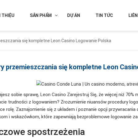
I THIỆU
SẢN PHẨM
DỰ ÁN
TIN TỨC
LIÊN
eszczania się kompletne Leon Casino Logowanie Polska
y przemieszczania się kompletne Leon Casi
ajesz sobie sprawę,
Leon Casino Zarejestruj Się
, że więcej niż 70% 
ie trudności z logowaniem? Zrozumienie niuansów procedury log
e rolę. Zaznajomienie się z układem i poznanie opcji przywracania
okom i wskazówkom, które zapewniają bezproblemowe logowanie z
czowe spostrzeżenia