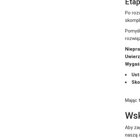
Etap
Po roz
skompl
Pomyśln
rozwiąz
Niepra
Uwierz
Wygaśn
Ust
Sko
Mając 
Wsk
Aby za
naszą o