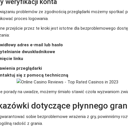
y weryfikacji konta
wiązaniu problemów ze zgodnością przeglądarki możemy spotkać pr
ikować proces logowania.
e przejście przez te kroki jest istotne dla bezproblemowego dostę
ania:
widłowy adres e-mail lub hasło
ytelnianie dwuskładnikowe
ięcie linku
awienia przeglądarki
ntaktuj się z pomocą techniczną
te porady na uwadze, możemy śmiało stawić czoła wyzwaniom zwią
azówki dotyczące płynnego gran
gwarantować sobie bezproblemowe wrażenia z gry, powinniśmy rozwa
gólną radość z grania.