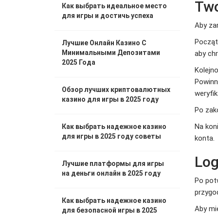
Two
Как выбрать идеальное место
для игры и достичь успеха
Aby zar
Początk
Лучшие Онлайн Казино С
Минимальными Депозитами
aby chr
2025 Года
Kolejno
Powinn
Обзор лучших криптовалютных
weryfik
казино для игры в 2025 году
Po zak
Na koni
Как выбрать надежное казино
для игры в 2025 году советы
konta.
Log
Лучшие платформы для игры
на деньги онлайн в 2025 году
Po pot
przygo
Как выбрать надежное казино
Aby mi
для безопасной игры в 2025