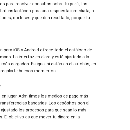
s para resolver consultas sobre tu perfil, los
 chat instantáneo para una respuesta inmediata, o
eloces, corteses y que den resultado, porque tu
n para iOS y Android ofrece todo el catálogo de
 mano. La interfaz es clara y está ajustada a la
s más cargados. Es igual si estás en el autobús, en
ra regalarte buenos momentos.
o
es en jugar. Admitimos los medios de pago más
y transferencias bancarias. Los depósitos son al
s ajustado los procesos para que sean lo más
. El objetivo es que mover tu dinero en la