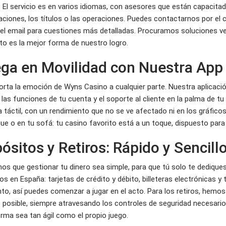
 El servicio es en varios idiomas, con asesores que están capacitado
aciones, los títulos o las operaciones. Puedes contactarnos por el
r el email para cuestiones más detalladas. Procuramos soluciones v
o es la mejor forma de nuestro logro.
ga en Movilidad con Nuestra App
rta la emoción de Wyns Casino a cualquier parte. Nuestra aplicació
 las funciones de tu cuenta y el soporte al cliente en la palma de tu
a táctil, con un rendimiento que no se ve afectado ni en los gráfico
ue o en tu sofá: tu casino favorito está a un toque, dispuesto pa
ósitos y Retiros: Rápido y Sencill
s que gestionar tu dinero sea simple, para que tú solo te dediqu
dos en España: tarjetas de crédito y débito, billeteras electrónicas 
, así puedes comenzar a jugar en el acto. Para los retiros, hemo
 posible, siempre atravesando los controles de seguridad necesarios
rma sea tan ágil como el propio juego.