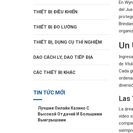
En Wyns
del Jue
THIẾT BỊ ĐIỀU KHIỂN
protege
Brindam
THIẾT BỊ ĐO LƯỜNG
organiz
THIẾT BỊ, DỤNG CỤ THÍ NGHIỆM
Un 
Ingresa
DAO CÁCH LY, DAO TIẾP ĐỊA
de títu
Cada gi
CÁC THIẾT BỊ KHÁC
ordenad
diversi
TIN TỨC MỚI
Las
Лучшие Онлайн Казино С
La área
Высокой Отдачей И Большими
video 
Выигрышами
compañ
siempr