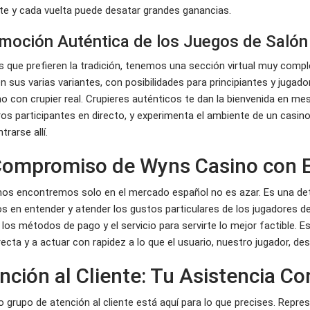
te y cada vuelta puede desatar grandes ganancias.
moción Auténtica de los Juegos de Salón 
s que prefieren la tradición, tenemos una sección virtual muy completa
n sus varias variantes, con posibilidades para principiantes y jug
no con crupier real. Crupieres auténticos te dan la bienvenida en mes
os participantes en directo, y experimenta el ambiente de un casin
trarse allí.
Compromiso de Wyns Casino con 
 nos encontremos solo en el mercado español no es azar. Es una de
s en entender y atender los gustos particulares de los jugadores d
 los métodos de pago y el servicio para servirte lo mejor factible. 
ecta y a actuar con rapidez a lo que el usuario, nuestro jugador, de
nción al Cliente: Tu Asistencia C
 grupo de atención al cliente está aquí para lo que precises. Repre