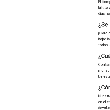
El tiem
billete
días há
¿Se 
¡Claro 
bajar l
todas l
¿Cuá
Contamo
moneder
De esta
¿Cóm
Nuestro
en el e
devoluc