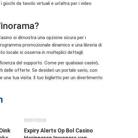
giochi da tavolo virtuali e un’altra per i video
 Winorama?
sino si dimostra una opzione sicura per i
 programma promozionale dinamico e una libreria di
o locale si osserva in molteplici dettagli.
’efficienza del supporto. Come per qualsiasi casinò,
 delle offerte. Se desideri un portale serio, con
una tua visita. Il tuo biglietto per un divertimento
n
03/
07
/2026
 Oink
Expiry Alerts Op Bol Casino
aks in
Herinneren Inwoners van