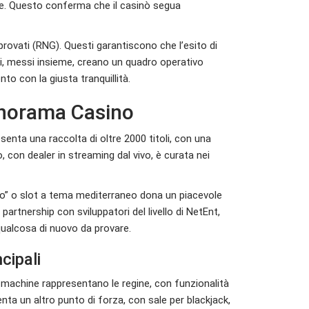
ale. Questo conferma che il casinò segua
provati (RNG). Questi garantiscono che l’esito di
nti, messi insieme, creano un quadro operativo
nto con la giusta tranquillità.
Winorama Casino
enta una raccolta di oltre 2000 titoli, con una
, con dealer in streaming dal vivo, è curata nei
to” o slot a tema mediterraneo dona un piacevole
 partnership con sviluppatori del livello di NetEnt,
ualcosa di nuovo da provare.
cipali
t machine rappresentano le regine, con funzionalità
nta un altro punto di forza, con sale per blackjack,