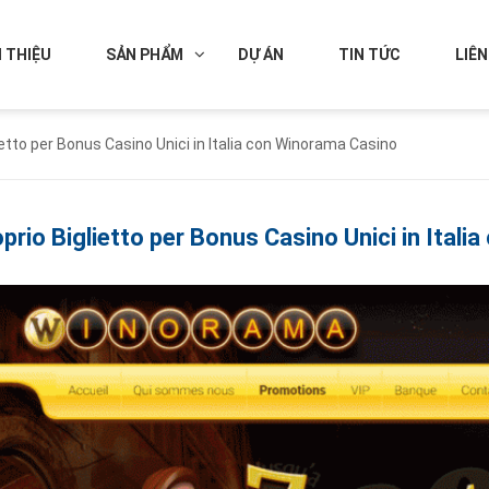
I THIỆU
SẢN PHẨM
DỰ ÁN
TIN TỨC
LIÊN
lietto per Bonus Casino Unici in Italia con Winorama Casino
oprio Biglietto per Bonus Casino Unici in Ital