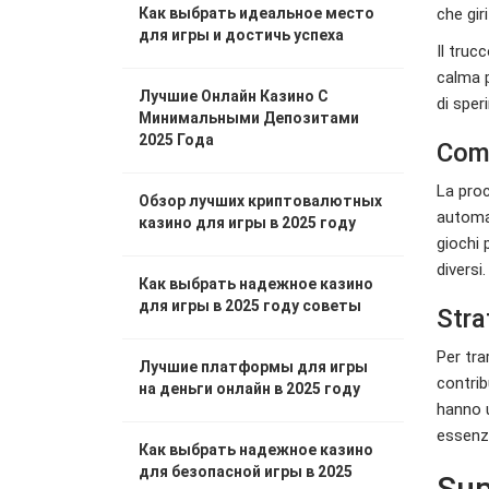
Как выбрать идеальное место
che gir
для игры и достичь успеха
Il truc
calma p
Лучшие Онлайн Казино С
di sper
Минимальными Депозитами
2025 Года
Come
La proc
Обзор лучших криптовалютных
automat
казино для игры в 2025 году
giochi 
diversi.
Как выбрать надежное казино
для игры в 2025 году советы
Stra
Per tra
Лучшие платформы для игры
contrib
на деньги онлайн в 2025 году
hanno u
essenzi
Как выбрать надежное казино
для безопасной игры в 2025
Sup