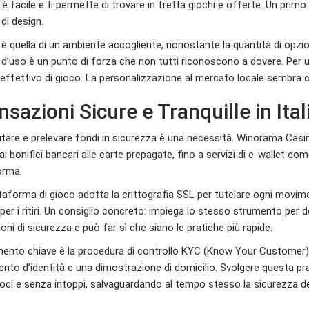
 è facile e ti permette di trovare in fretta giochi e offerte. Un pri
di design.
a è quella di un ambiente accogliente, nonostante la quantità di opzio
à d’uso è un punto di forza che non tutti riconoscono a dovere. Per u
ffettivo di gioco. La personalizzazione al mercato locale sembra cur
nsazioni Sicure e Tranquille in Ital
tare e prelevare fondi in sicurezza è una necessità. Winorama Casin
 dai bonifici bancari alle carte prepagate, fino a servizi di e-wallet com
orma.
taforma di gioco adotta la crittografia SSL per tutelare ogni movime
per i ritiri. Un consiglio concreto: impiega lo stesso strumento per d
oni di sicurezza e può far sì che siano le pratiche più rapide.
ento chiave è la procedura di controllo KYC (Know Your Customer),
to d’identità e una dimostrazione di domicilio. Svolgere questa prat
veloci e senza intoppi, salvaguardando al tempo stesso la sicurezza d