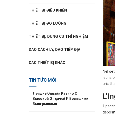
THIẾT BỊ ĐIỀU KHIỂN
THIẾT BỊ ĐO LƯỜNG
THIẾT BỊ, DỤNG CỤ THÍ NGHIỆM
DAO CÁCH LY, DAO TIẾP ĐỊA
CÁC THIẾT BỊ KHÁC
Nel set
iscrizi
TIN TỨC MỚI
un’atte
Лучшие Онлайн Казино С
L’I
Высокой Отдачей И Большими
Выигрышами
Il pacc
deposit