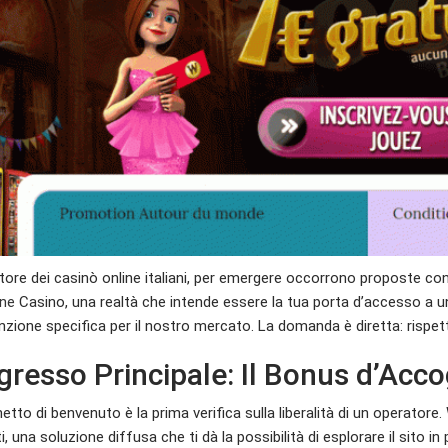
tore dei casinò online italiani, per emergere occorrono proposte c
one
Casino, una realtà che intende essere la tua porta d’accesso a un
nzione specifica per il nostro mercato. La domanda è diretta: risp
ngresso Principale: Il Bonus d’Acc
hetto di benvenuto è la prima verifica sulla liberalità di un operato
i, una soluzione diffusa che ti dà la possibilità di esplorare il sito 