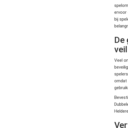
spelom
ervoor 
bij spe
belangr
De 
vei
Veel on
beveili
spelers
omdat h
gebruik
Bevest
Dubbele
Heldere
Ver