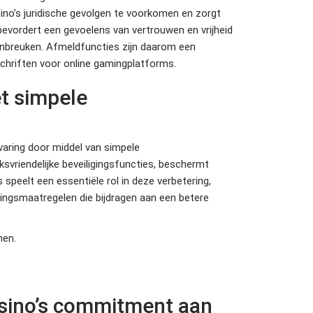
no’s juridische gevolgen te voorkomen en zorgt
 bevordert een gevoelens van vertrouwen en vrijheid
sinbreuken. Afmeldfuncties zijn daarom een
chriften voor online gamingplatforms.
t simpele
rvaring door middel van simpele
vriendelijke beveiligingsfuncties, beschermt
s speelt een essentiële rol in deze verbetering,
igingsmaatregelen die bijdragen aan een betere
men.
sino’s commitment aan