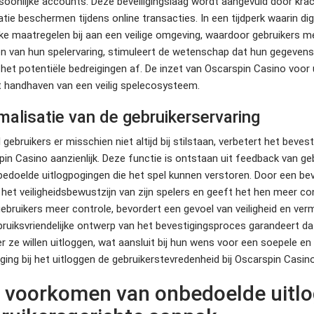
soonlijke accounts. Deze beveiligingslaag wordt aangevuld door krac
tie beschermen tijdens online transacties. In een tijdperk waarin digi
jke maatregelen bij aan een veilige omgeving, waardoor gebruikers me
en van hun spelervaring, stimuleert de wetenschap dat hun gegeven
 het potentiële bedreigingen af. De inzet van Oscarspin Casino voor u
t handhaven van een veilig spelecosysteem.
malisatie van de gebruikerservaring
gebruikers er misschien niet altijd bij stilstaan, verbetert het bevesti
in Casino aanzienlijk. Deze functie is ontstaan uit feedback van ge
edoelde uitlogpogingen die het spel kunnen verstoren. Door een be
het veiligheidsbewustzijn van zijn spelers en geeft het hen meer c
ebruikers meer controle, bevordert een gevoel van veiligheid en ver
ruiksvriendelijke ontwerp van het bevestigingsproces garandeert dat
 ze willen uitloggen, wat aansluit bij hun wens voor een soepele en ef
ging bij het uitloggen de gebruikerstevredenheid bij Oscarspin Casino
 voorkomen van onbedoelde uitlo