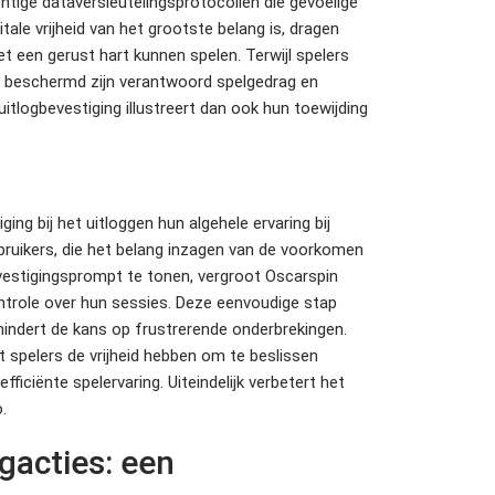
htige dataversleutelingsprotocollen die gevoelige
tale vrijheid van het grootste belang is, dragen
t een gerust hart kunnen spelen. Terwijl spelers
s beschermd zijn verantwoord spelgedrag en
itlogbevestiging illustreert dan ook hun toewijding
ging bij het uitloggen hun algehele ervaring bij
bruikers, die het belang inzagen van de voorkomen
vestigingsprompt te tonen, vergroot Oscarspin
ontrole over hun sessies. Deze eenvoudige stap
mindert de kans op frustrerende onderbrekingen.
 spelers de vrijheid hebben om te beslissen
ficiënte spelervaring. Uiteindelijk verbetert het
.
gacties: een