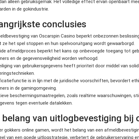
dan alleen gebruiksgemak. Het volledige effect ervan openbaart me
rden in de gokindustrie.
angrijkste conclusies
eldbevestiging van Oscarspin Casino beperkt onbezonnen beslissing
t ze het spel stoppen en hun spelvooruitgang wordt gewaarborgd.
lide afmeldproces beperkt het kans op onbevoegde toegang tot geb
mers en de gegevensveiligheid worden verhoogd.
iliging van gebruikersgegevens heeft prioriteit door middel van solid
eringstechnieken.
ficatiefunctie is in lijn met de juridische voorschriften, bevordert 
mers in de gamingomgeving.
tieve beschermingsmaatregelen, zoals realtime waarschuwingen, st
gevens tegen eventuele datalekken.
 belang van uitlogbevestiging bij
 gokkers online gamen, wordt het belang van een afmeldbevestiging 
el van een goede uitlogstrategie, verbetert de gebruikerservaring 