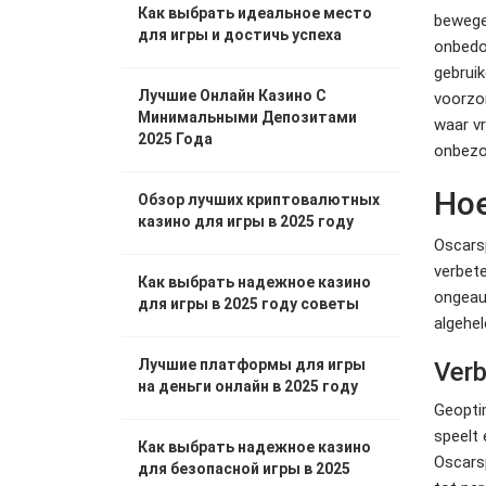
Как выбрать идеальное место
bewegen
для игры и достичь успеха
onbedoe
gebrui
Лучшие Онлайн Казино С
voorzor
Минимальными Депозитами
waar vr
2025 Года
onbezo
Hoe
Обзор лучших криптовалютных
казино для игры в 2025 году
Oscarsp
verbete
Как выбрать надежное казино
ongeau
для игры в 2025 году советы
algehel
Лучшие платформы для игры
Verb
на деньги онлайн в 2025 году
Geoptim
speelt 
Как выбрать надежное казино
Oscarsp
для безопасной игры в 2025