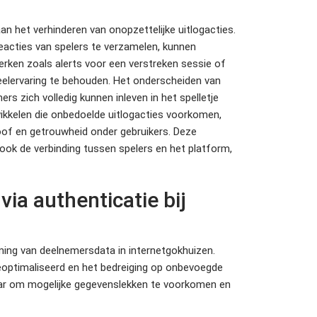
an het verhinderen van onopzettelijke uitlogacties.
 reacties van spelers te verzamelen, kunnen
erken zoals alerts voor een verstreken sessie of
peelervaring te behouden. Het onderscheiden van
rs zich volledig kunnen inleven in het spelletje
wikkelen die onbedoelde uitlogacties voorkomen,
oof en getrouwheid onder gebruikers. Deze
t ook de verbinding tussen spelers en het platform,
via authenticatie bij
rming van deelnemersdata in internetgokhuizen.
geoptimaliseerd en het bedreiging op onbevoegde
baar om mogelijke gegevenslekken te voorkomen en