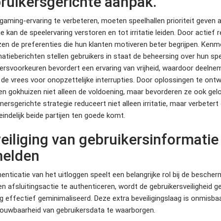
ruikersgerichte aanpak.
aming-ervaring te verbeteren, moeten speelhallen prioriteit geven a
ue kan de speelervaring verstoren en tot irritatie leiden. Door actief
en de preferenties die hun klanten motiveren beter begrijpen. Kenm
atieberichten stellen gebruikers in staat de beheersing over hun s
ersvoorkeuren bevordert een ervaring van vrijheid, waardoor deelneme
de vrees voor onopzettelijke interrupties. Door oplossingen te ont
n gokhuizen niet alleen de voldoening, maar bevorderen ze ook gel
ersgerichte strategie reduceert niet alleen irritatie, maar verbeter
eindelijk beide partijen ten goede komt.
eiliging van gebruikersinformatie 
elden
enticatie van het uitloggen speelt een belangrijke rol bij de besche
n afsluitingsactie te authenticeren, wordt de gebruikersveiligheid 
 effectief geminimaliseerd. Deze extra beveiligingslaag is onmis
rouwbaarheid van gebruikersdata te waarborgen.