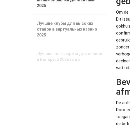
geb
2025
Om de g
Dit iss
Лучшие клубы для высоких
gokhuiz
ставок в виртуальных казино
2025
confirm
gebruik
zonder 
Лучшие платформы для ставок
verhoge
в Беларуси 2025 года
deelnem
wat uit
Phương Tây
ngày càng phụ
Bev
thuộc vào nhiên
liệu châu Á
afm
Xuất xưởng tàu
De auth
tiếp nhiên liệu
Door ee
LNG lớn nhất thế
toegang
giới
de bet