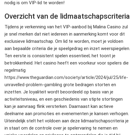
nodig is om VIP-lid te worden!
Overzicht van de lidmaatschapscriteria
Tijdens je verkenning van het VIP-aanbod bij Malina Casino zul
je snel merken dat niet iedereen in aanmerking komt voor dit
exclusieve lidmaatschap. Om lid te worden, moet je voldoen
aan bepaalde criteria die je speelgedrag en inzet weerspiegelen.
Ten eerste is consistent spelen essentieel; het toont je
betrokkenheid. Het casino heeft een voorkeur voor spelers die
regelmatig
https://www.theguardian.com/society/article/2024/jul/25/life-
unravelled-problem-gambling
grote bedragen storten en
inzetten. Je loyaliteit wordt beoordeeld op basis van je
activiteitsniveau, en een geschiedenis van stipte stortingen
kan je aanvraag flink versterken. Daarnaast kan actieve
deelname aan promoties en evenementen je kansen verhogen.
Uiteindelijk stelt het voldoen aan deze lidmaatschapscriteria je
in staat om de controle over je spelervaring te nemen en