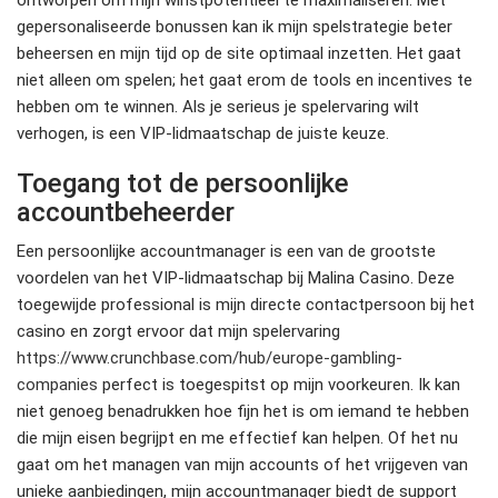
gepersonaliseerde bonussen kan ik mijn spelstrategie beter
beheersen en mijn tijd op de site optimaal inzetten. Het gaat
niet alleen om spelen; het gaat erom de tools en incentives te
hebben om te winnen. Als je serieus je spelervaring wilt
verhogen, is een VIP-lidmaatschap de juiste keuze.
Toegang tot de persoonlijke
accountbeheerder
Een persoonlijke accountmanager is een van de grootste
voordelen van het VIP-lidmaatschap bij Malina Casino. Deze
toegewijde professional is mijn directe contactpersoon bij het
casino en zorgt ervoor dat mijn spelervaring
https://www.crunchbase.com/hub/europe-gambling-
companies
perfect is toegespitst op mijn voorkeuren. Ik kan
niet genoeg benadrukken hoe fijn het is om iemand te hebben
die mijn eisen begrijpt en me effectief kan helpen. Of het nu
gaat om het managen van mijn accounts of het vrijgeven van
unieke aanbiedingen, mijn accountmanager biedt de support