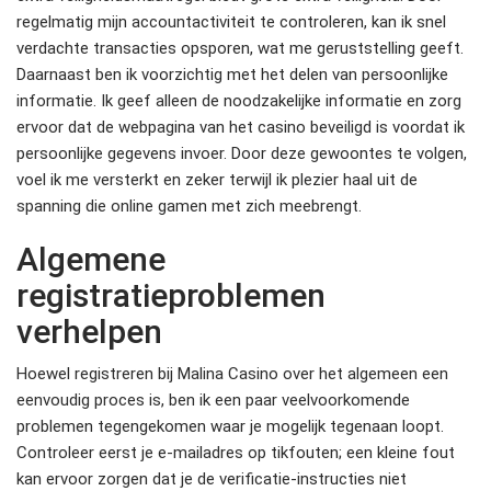
regelmatig mijn accountactiviteit te controleren, kan ik snel
verdachte transacties opsporen, wat me geruststelling geeft.
Daarnaast ben ik voorzichtig met het delen van persoonlijke
informatie. Ik geef alleen de noodzakelijke informatie en zorg
ervoor dat de webpagina van het casino beveiligd is voordat ik
persoonlijke gegevens invoer. Door deze gewoontes te volgen,
voel ik me versterkt en zeker terwijl ik plezier haal uit de
spanning die online gamen met zich meebrengt.
Algemene
registratieproblemen
verhelpen
Hoewel registreren bij Malina Casino over het algemeen een
eenvoudig proces is, ben ik een paar veelvoorkomende
problemen tegengekomen waar je mogelijk tegenaan loopt.
Controleer eerst je e-mailadres op tikfouten; een kleine fout
kan ervoor zorgen dat je de verificatie-instructies niet