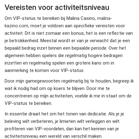
Vereisten voor activiteitsniveau
Om VIP-status te bereiken bij Malina Casino,
malina-
kazino.com
, moet je voldoen aan specifieke vereisten voor
activiteit. Dit is niet zomaar een bonus; het is een reflectie van
je betrokkenheid. Meestal wordt er van je verwacht dat je een
bepaald bedrag inzet binnen een bepaalde periode. Over het
algemeen hebben spelers die regelmatig hogere bedragen
inzetten en regelmatig spelen een grotere kans om in
aanmerking te komen voor VIP-status.
Door mijn gamegewoonten regelmatig bij te houden, begreep ik
wat ik nodig had om op koers te blijven. Door me te
concentreren op mijn activiteiten, voelde ik me in staat om de
VIP-status te bereiken.
In essentie draait het om het tonen van dedicatie. Als je je
beleving wilt verbeteren, je limieten wilt verleggen en wilt
profiteren van VIP-voordelen, dan kan het kennen van je
activiteitsniveau een wereld van verschil maken.