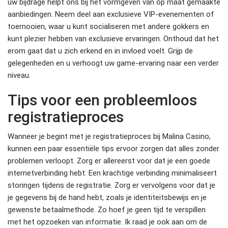
uw bijdrage helpt ons bij het vormgeven van op maat gemaakte
aanbiedingen. Neem deel aan exclusieve VIP-evenementen of
toernooien, waar u kunt socialiseren met andere gokkers en
kunt plezier hebben van exclusieve ervaringen. Onthoud dat het
erom gaat dat u zich erkend en in invloed voelt. Grijp de
gelegenheden en u verhoogt uw game-ervaring naar een verder
niveau.
Tips voor een probleemloos
registratieproces
Wanneer je begint met je registratieproces bij Malina Casino,
kunnen een paar essentiële tips ervoor zorgen dat alles zonder
problemen verloopt. Zorg er allereerst voor dat je een goede
internetverbinding hebt. Een krachtige verbinding minimaliseert
storingen tijdens de registratie. Zorg er vervolgens voor dat je
je gegevens bij de hand hebt, zoals je identiteitsbewijs en je
gewenste betaalmethode. Zo hoef je geen tijd te verspillen
met het opzoeken van informatie. Ik raad je ook aan om de