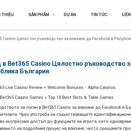
I THIỆU
SẢN PHẨM
DỰ ÁN
TIN TỨC
LIÊN
65 Casino Цялостно ръководство за влизане до Facebook в Републ
 в Bet365 Casino Цялостно ръководство з
блика България
дството за логин в Bet365 Casino за влизане до Facebook в Б
ителите. Чрез употреба на съществуващите идентификационн
ва експресния достъп до функциите на играта, като едновреме
ването на подробния процес на влизане, често срещаните проб