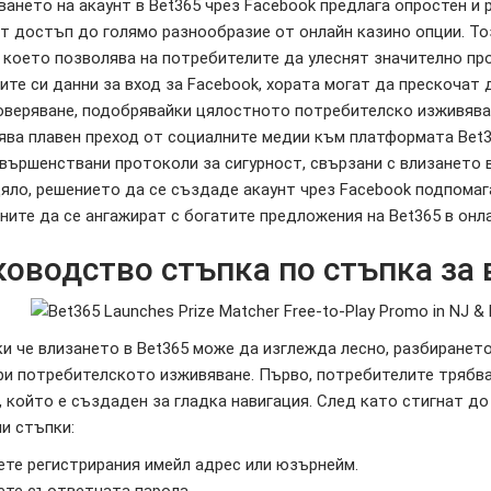
ането на акаунт в Bet365 чрез Facebook предлага опростен и
т достъп до голямо разнообразие от онлайн казино опции. То
 което позволява на потребителите да улеснят значително пр
ите си данни за вход за Facebook, хората могат да прескочат
веряване, подобрявайки цялостното потребителско изживяване
ява плавен преход от социалните медии към платформата Bet3
вършенствани протоколи за сигурност, свързани с влизането в
яло, решението да се създаде акаунт чрез Facebook подпомаг
ните да се ангажират с богатите предложения на Bet365 в онл
оводство стъпка по стъпка за 
и че влизането в Bet365 може да изглежда лесно, разбиранет
и потребителското изживяване. Първо, потребителите трябва
, който е създаден за гладка навигация. След като стигнат до
и стъпки:
те регистрирания имейл адрес или юзърнейм.