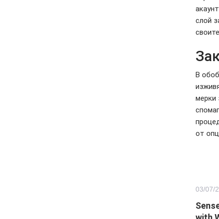
Nhu cầu nhiên
акаунт
liệu hóa thạch
слой з
có thể đạt đỉnh
своите
vài năm tới
За
Eye of 24 Casino Anmeldebonus
Horus Tricks, Tipps, Provision
enthüllt 2026
В обоб
изживя
мерки 
Greatest Totally free Twist
спомаг
Bonuses for 2026: Complete Set
of 100 percent free Spins
процед
от опц
03/
07
/
Sense
with 