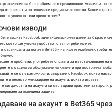
що значение за безпроблемното преживяване. Анализът на тез
да възникнат и потенциални предизвикателства. Какви страте
авят с успешно тези препятствия?
ючови изводи
бете вашите Facebook идентификационни данни за бързо и сигу
ия, което ще улесни удобството за потребителите.
 в страницата за логин в Bet365 и напишете имейла/потребител
блемно.
ещнете проблеми, употребете опцията за възстановяване на па
рнете с отдела за обслужване на клиенти при постоянни пробл
звайте се от възможности, свързани с Facebook, които насър
лите и лесното менажиране на акаунта, докато играете.
те сигурността на акаунта си със здрави практики за пароли,
веряване за повишена защита.
даване на акаунт в Bet365 чре