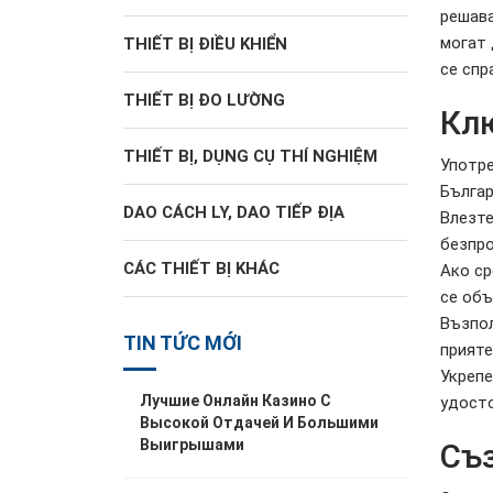
решава
могат 
THIẾT BỊ ĐIỀU KHIỂN
се спр
THIẾT BỊ ĐO LƯỜNG
Кл
THIẾT BỊ, DỤNG CỤ THÍ NGHIỆM
Употре
Българ
DAO CÁCH LY, DAO TIẾP ĐỊA
Влезте
безпро
CÁC THIẾT BỊ KHÁC
Ако ср
се объ
Възпол
TIN TỨC MỚI
прияте
Укрепе
Лучшие Онлайн Казино С
удосто
Высокой Отдачей И Большими
Выигрышами
Съз