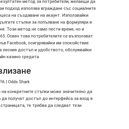
 резултатен метод за потребители, желаещи да
зи подход използва вграждане със социалните
оцеса на създаване на акаунт. Използвайки
 дългите стъпки за попълване на формуляри и
. Този метод не само пести време, но и
65. Освен това потребителите се възползват
ъв Facebook, осигурявайки им спокойствие.
а лесния достъп и удобството, обслужвайки
айн казино средата.
влизане
о на конкретните стъпки може значително да
 да получат достъп до интерфейса за вход в
 страницата, те трябва да следват тези