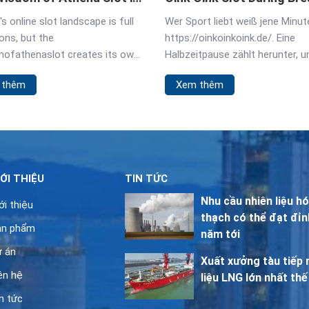
Germany
s online slot landscape is full
Wer Sport liebt weiß jene Minut
ons, but the
https://oinkoinkoink.de/. Eine
ofathenaslot creates its own
Halbzeitpause zählt herunter, 
This isn't a game about
ist auf der Suche nach einer
 thêm
Xem thêm
s spinning. It pulls you into a
Unterhaltung, die die Spannung
f ancient strategy, where your
aufrechterhält. Dieser Oink Oink
s feel connected
Slot erweist sich für viele deut
Fans in dieser Hinsicht bewährt
Slot schließt die Lücke bis zum
der zweiten Hälfte, gestaltet a
IỚI THIỆU
TIN TỨC
angespannter
Nhu cầu nhiên liệu h
ới thiệu
thạch có thể đạt đỉn
ản phẩm
năm tới
ự án
Xuất xưởng tàu tiếp 
ên hệ
liệu LNG lớn nhất thế
n tức