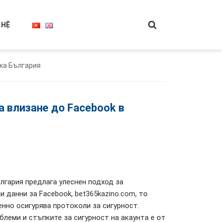
 HỆ
ика България
а влизане до Facebook в
ългария предлага улеснен подход за
и данни за Facebook,
bet365kazino.com
, то
нно осигурява протоколи за сигурност.
леми и стъпките за сигурност на акаунта е от