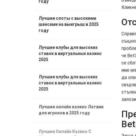
Въведе
году
Кликне
Лучшие слоты с высокими
Отс
шансами на выигрыш в 2025
году
Справ
същнос
Лучшие клубы для высоких
пробле
ставок в виртуальных казино
че Bet
2025
се сбл
име ил
Лучшие клубы для высоких
да опи
ставок в виртуальных казино
свързв
2025
стъпки
залози
Лучшие онлайн казино Латвии
Пре
для игроков в 2025 году
Bet
Лучшие Онлайн Казино С
Минимальными Депозитами
Защо д