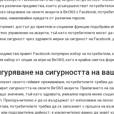
га различни предимства, които усъвършенстват потребителск
Чрез свързване на своите акаунти в Bet365 с Facebook, потреб
зане, намалявайки нуждата от различни пароли.
алният достъп до приятели и социални функции подобрява и
ено управление на акаунти, тъй като потребителите могат да 
на сигурност чрез здравите мерки за сигурност на Facebook,
редимства правят Facebook популярен избор за потребители, к
я набор от опции за игри на Bet365, като в крайна сметка фо
гуряване на сигурността на ва
опазят своето гейминг преживяване, потребителите трябва да
ират сигурността на своите Bet365 акаунти. Прилагането на си
що значение, тъй като здравата, уникална парола може съще
. Препоръчително е да се въздържат от използване на лесно 
това, потребителите трябва да се запознаят с процеса на въз
 или подозрителна дейност, е изключително важно да знаят 