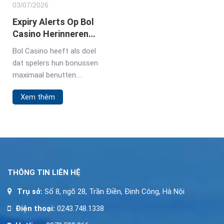
you into a world of
Spannung aufrechterhält.
03/
07
/2026
ancient strategy, where
Dieser Oink Oink Oink Slot
Expiry Alerts Op Bol
your choices feel
erweist sich für viele
Casino Herinneren
connected
deutsche Fans in dieser
Inwoners van
Bol Casino heeft als doel
Hinsicht bewährt. Der Slot
Nederland Aan
dat spelers hun bonussen
schließt die Lücke bis
Bonusdeadlines
maximaal benutten.
zum Beginn der zweiten
Daarom is er nu een
Hälfte, gestaltet aus
Xem thêm
systeem met expiry
angespannter
alerts. Deze herinneringen
garanderen dat je geen
waardevolle bonussen of
gratis spins meer mist.
Hier ontdek je hoe
THÔNG TIN LIÊN HỆ
Trụ sở:
Số 8, ngõ 28, Trần Điền, Định Công, Hà Nội
Điện thoại:
0243.748.1338