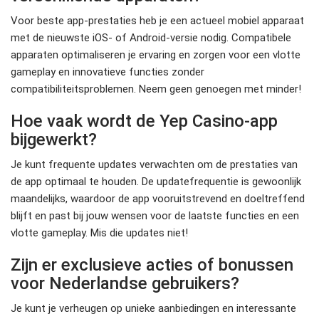
Voor beste app-prestaties heb je een actueel mobiel apparaat
met de nieuwste iOS- of Android-versie nodig. Compatibele
apparaten optimaliseren je ervaring en zorgen voor een vlotte
gameplay en innovatieve functies zonder
compatibiliteitsproblemen. Neem geen genoegen met minder!
Hoe vaak wordt de Yep Casino-app
bijgewerkt?
Je kunt frequente updates verwachten om de prestaties van
de app optimaal te houden. De updatefrequentie is gewoonlijk
maandelijks, waardoor de app vooruitstrevend en doeltreffend
blijft en past bij jouw wensen voor de laatste functies en een
vlotte gameplay. Mis die updates niet!
Zijn er exclusieve acties of bonussen
voor Nederlandse gebruikers?
Je kunt je verheugen op unieke aanbiedingen en interessante