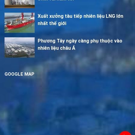
Xuất xưởng tàu tiếp nhiên liệu LNG lớn
nhất thế giới
Phương Tây ngày càng phụ thuộc vào
nhiên liệu châu Á
GOOGLE MAP