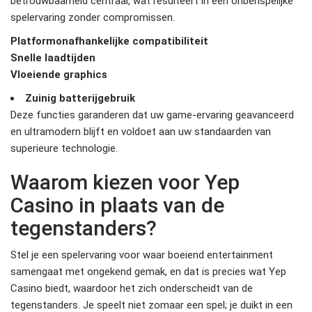
betrouwbaarheid centraal, wat resulteert in een onberispelijke
spelervaring zonder compromissen.
Platformonafhankelijke compatibiliteit
Snelle laadtijden
Vloeiende graphics
Zuinig batterijgebruik
Deze functies garanderen dat uw game-ervaring geavanceerd
en ultramodern blijft en voldoet aan uw standaarden van
superieure technologie.
Waarom kiezen voor Yep
Casino in plaats van de
tegenstanders?
Stel je een spelervaring voor waar boeiend entertainment
samengaat met ongekend gemak, en dat is precies wat Yep
Casino biedt, waardoor het zich onderscheidt van de
tegenstanders. Je speelt niet zomaar een spel; je duikt in een