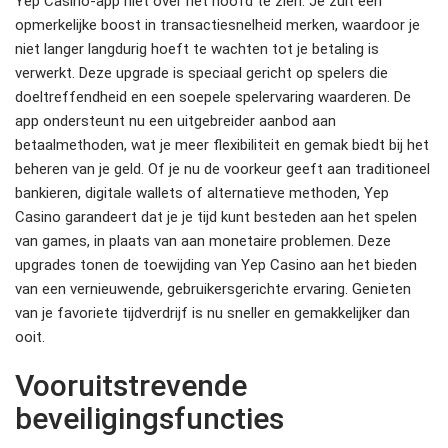
Yep Casino-app niet over het hoofd te zien. Je zult een
opmerkelijke boost in transactiesnelheid merken, waardoor je
niet langer langdurig hoeft te wachten tot je betaling is
verwerkt. Deze upgrade is speciaal gericht op spelers die
doeltreffendheid en een soepele spelervaring waarderen. De
app ondersteunt nu een uitgebreider aanbod aan
betaalmethoden, wat je meer flexibiliteit en gemak biedt bij het
beheren van je geld. Of je nu de voorkeur geeft aan traditioneel
bankieren, digitale wallets of alternatieve methoden, Yep
Casino garandeert dat je je tijd kunt besteden aan het spelen
van games, in plaats van aan monetaire problemen. Deze
upgrades tonen de toewijding van Yep Casino aan het bieden
van een vernieuwende, gebruikersgerichte ervaring. Genieten
van je favoriete tijdverdrijf is nu sneller en gemakkelijker dan
ooit.
Vooruitstrevende
beveiligingsfuncties