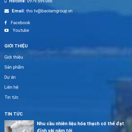
Hotline:
0979.599.066
Email:
tho.tv@baolamgroup.vn
Facebook
Youtube
GIỚI THIỆU
Giới thiệu
Sản phẩm
Dự án
Liên hệ
Tin tức
TIN TỨC
Nhu cầu nhiên liệu hóa thạch có thể đạt
đỉnh vài năm tới