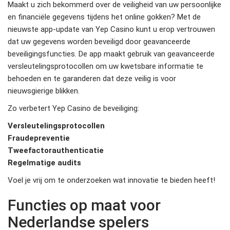
Maakt u zich bekommerd over de veiligheid van uw persoonlijke
en financiële gegevens tijdens het online gokken? Met de
nieuwste app-update van Yep Casino kunt u erop vertrouwen
dat uw gegevens worden beveiligd door geavanceerde
beveiligingsfuncties. De app maakt gebruik van geavanceerde
versleutelingsprotocollen om uw kwetsbare informatie te
behoeden en te garanderen dat deze veilig is voor
nieuwsgierige blikken.
Zo verbetert Yep Casino de beveiliging:
Versleutelingsprotocollen
Fraudepreventie
Tweefactorauthenticatie
Regelmatige audits
Voel je vrij om te onderzoeken wat innovatie te bieden heeft!
Functies op maat voor
Nederlandse spelers