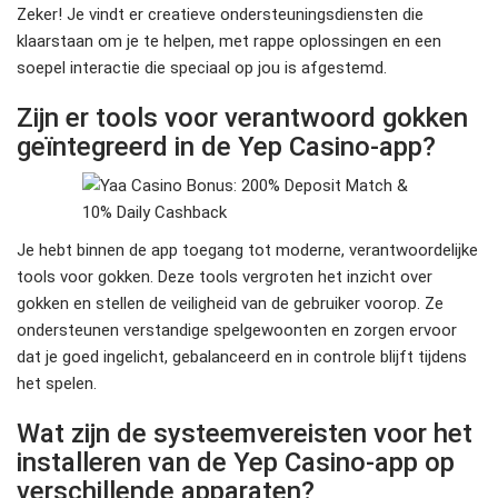
Zeker! Je vindt er creatieve ondersteuningsdiensten die
klaarstaan om je te helpen, met rappe oplossingen en een
soepel interactie die speciaal op jou is afgestemd.
Zijn er tools voor verantwoord gokken
geïntegreerd in de Yep Casino-app?
Je hebt binnen de app toegang tot moderne, verantwoordelijke
tools voor gokken. Deze tools vergroten het inzicht over
gokken en stellen de veiligheid van de gebruiker voorop. Ze
ondersteunen verstandige spelgewoonten en zorgen ervoor
dat je goed ingelicht, gebalanceerd en in controle blijft tijdens
het spelen.
Wat zijn de systeemvereisten voor het
installeren van de Yep Casino-app op
verschillende apparaten?