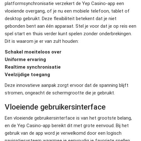
platformsynchronisatie verzekert de Yep Casino-app een
vloeiende overgang, of je nu een mobiele telefoon, tablet of
desktop gebruikt. Deze flexibiliteit betekent dat je niet
gebonden bent aan één apparaat. Stel je voor dat je op reis een
spel start en thuis verder kunt spelen zonder onderbrekingen.
Dit is waarom je er van zult houden:
Schakel moeiteloos over
Uniforme ervaring
Realtime synchronisatie
Veelzijdige toegang
Deze innovatieve aanpak zorgt ervoor dat de spanning blijft
stromen, ongeacht de schermgrootte die je gebruikt.
Vloeiende gebruikersinterface
Een vloeiende gebruikersinterface is van het grootste belang,
en de Yep Casino-app bereikt dit met grote eenvoud. Bij het
gebruik van de app word je verwelkomd door een logisch
navigatiesysteem waarmee je eenvoudig je favoriete spellen