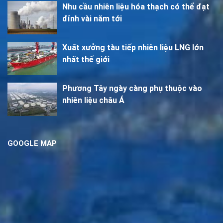
Nhu cầu nhiên liệu hóa thạch có thể đạt
đỉnh vài năm tới
Xuất xưởng tàu tiếp nhiên liệu LNG lớn
nhất thế giới
Phương Tây ngày càng phụ thuộc vào
nhiên liệu châu Á
GOOGLE MAP