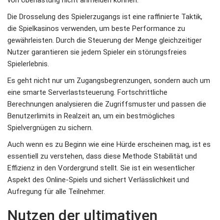
Die Drosselung des Spielerzugangs ist eine raffinierte Taktik,
die Spielkasinos verwenden, um beste Performance zu
gewährleisten. Durch die Steuerung der Menge gleichzeitiger
Nutzer garantieren sie jedem Spieler ein störungsfreies
Spielerlebnis.
Es geht nicht nur um Zugangsbegrenzungen, sondern auch um
eine smarte Serverlaststeuerung. Fortschrittliche
Berechnungen analysieren die Zugriffsmuster und passen die
Benutzerlimits in Realzeit an, um ein bestmögliches
Spielvergnügen zu sichern.
Auch wenn es zu Beginn wie eine Hürde erscheinen mag, ist es
essentiell zu verstehen, dass diese Methode Stabilität und
Effizienz in den Vordergrund stellt. Sie ist ein wesentlicher
Aspekt des Online-Spiels und sichert Verlässlichkeit und
Aufregung für alle Teilnehmer.
Nutzen der ultimativen