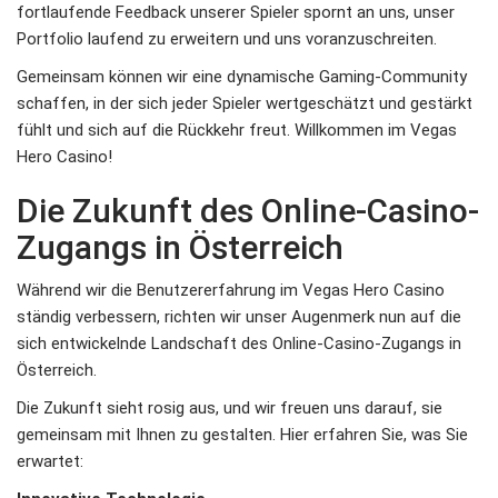
fortlaufende Feedback unserer Spieler spornt an uns, unser
Portfolio laufend zu erweitern und uns voranzuschreiten.
Gemeinsam können wir eine dynamische Gaming-Community
schaffen, in der sich jeder Spieler wertgeschätzt und gestärkt
fühlt und sich auf die Rückkehr freut. Willkommen im Vegas
Hero Casino!
Die Zukunft des Online-Casino-
Zugangs in Österreich
Während wir die Benutzererfahrung im Vegas Hero Casino
ständig verbessern, richten wir unser Augenmerk nun auf die
sich entwickelnde Landschaft des Online-Casino-Zugangs in
Österreich.
Die Zukunft sieht rosig aus, und wir freuen uns darauf, sie
gemeinsam mit Ihnen zu gestalten. Hier erfahren Sie, was Sie
erwartet: