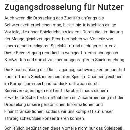
Zugangsdrosselung für Nutzer
Auch wenn die Drosselung des Zugriffs anfangs als
Schwierigkeit erscheinen mag, bietet sie tatsächlich einige
Vorteile, die unser Spielerlebnis steigern. Durch die Limitierung
der Menge gleichzeitiger Benutzer haben wir Vorteile von
einem geschmeidigeren Spielablauf und niedrigerer Latenz.
Diese Bevorzugung resultiert in weniger Unterbrechungen in
Stoßzeiten und somit zu einer ausgeprägteren Spielumgebung.
Die Einschränkung der Übertragungsgeschwindigkeit begünstigt
zudem faires Spiel, indem sie allen Spielern Chancengleichheit
im Kampf garantiert und so die Frustration durch
Serververzögerungen entfernt. Darüber hinaus sichern
erweiterte Sicherheitsmaßnahmen im Zusammenhang mit der
Drosselung unsere persönlichen Informationen und
Finanztransaktionen, sodass wir uns komplett auf unser
strategisches Spiel konzentrieren können.
Schließlich begünstigen diese Vorteile nicht nur das Spielspaß,