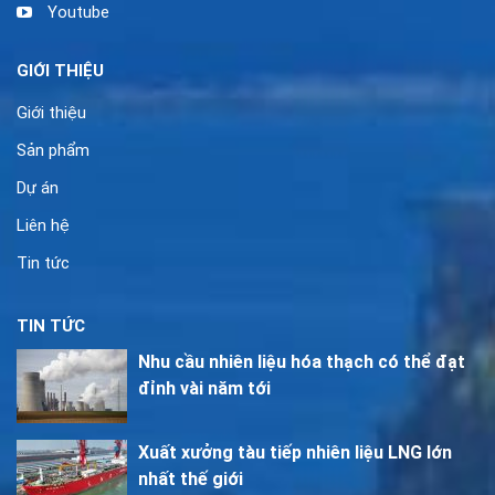
Youtube
GIỚI THIỆU
Giới thiệu
Sản phẩm
Dự án
Liên hệ
Tin tức
TIN TỨC
Nhu cầu nhiên liệu hóa thạch có thể đạt
đỉnh vài năm tới
Xuất xưởng tàu tiếp nhiên liệu LNG lớn
nhất thế giới