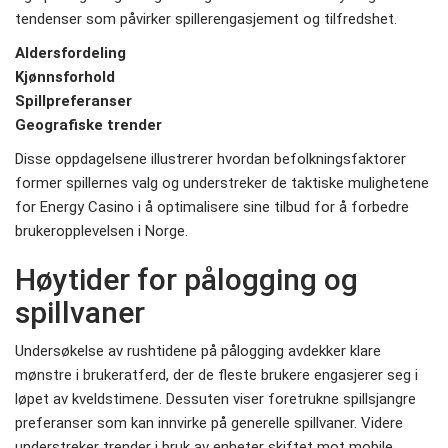
tendenser som påvirker spillerengasjement og tilfredshet.
Aldersfordeling
Kjønnsforhold
Spillpreferanser
Geografiske trender
Disse oppdagelsene illustrerer hvordan befolkningsfaktorer
former spillernes valg og understreker de taktiske mulighetene
for Energy Casino i å optimalisere sine tilbud for å forbedre
brukeropplevelsen i Norge.
Høytider for pålogging og
spillvaner
Undersøkelse av rushtidene på pålogging avdekker klare
mønstre i brukeratferd, der de fleste brukere engasjerer seg i
løpet av kveldstimene. Dessuten viser foretrukne spillsjangre
preferanser som kan innvirke på generelle spillvaner. Videre
understreker trender i bruk av enheter skiftet mot mobile