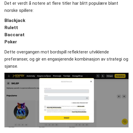
Det er verdt å notere at flere titler har blitt populære blant
norske spillere:
Blackjack
Rulett
Baccarat
Poker
Dette overgangen mot bordspill reflekterer utviklende
preferanser, og gir en engasjerende kombinasjon av strategi og
sjanse.