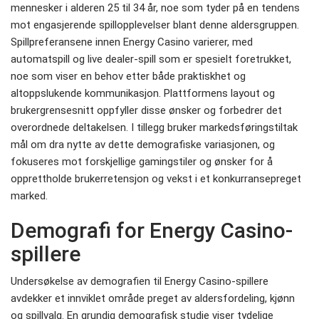
mennesker i alderen 25 til 34 år, noe som tyder på en tendens
mot engasjerende spillopplevelser blant denne aldersgruppen.
Spillpreferansene innen Energy Casino varierer, med
automatspill og live dealer-spill som er spesielt foretrukket,
noe som viser en behov etter både praktiskhet og
altoppslukende kommunikasjon. Plattformens layout og
brukergrensesnitt oppfyller disse ønsker og forbedrer det
overordnede deltakelsen. I tillegg bruker markedsføringstiltak
mål om dra nytte av dette demografiske variasjonen, og
fokuseres mot forskjellige gamingstiler og ønsker for å
opprettholde brukerretensjon og vekst i et konkurransepreget
marked.
Demografi for Energy Casino-
spillere
Undersøkelse av demografien til Energy Casino-spillere
avdekker et innviklet område preget av aldersfordeling, kjønn
og spillvalg. En grundig demografisk studie viser tydelige