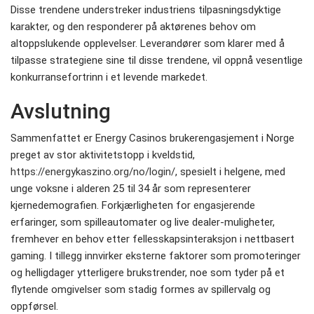
Disse trendene understreker industriens tilpasningsdyktige
karakter, og den responderer på aktørenes behov om
altoppslukende opplevelser. Leverandører som klarer med å
tilpasse strategiene sine til disse trendene, vil oppnå vesentlige
konkurransefortrinn i et levende markedet.
Avslutning
Sammenfattet er Energy Casinos brukerengasjement i Norge
preget av stor aktivitetstopp i kveldstid,
https://energykaszino.org/no/login/
, spesielt i helgene, med
unge voksne i alderen 25 til 34 år som representerer
kjernedemografien. Forkjærligheten for
engasjerende
erfaringer, som spilleautomater og live dealer-muligheter,
fremhever en behov etter fellesskapsinteraksjon i nettbasert
gaming. I tillegg innvirker eksterne faktorer som promoteringer
og helligdager ytterligere brukstrender, noe som tyder på et
flytende omgivelser som stadig formes av spillervalg og
oppførsel.