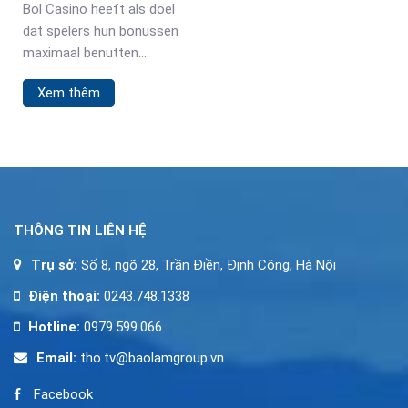
Bol Casino heeft als doel
Hinsicht bewährt. Der Slot
Nederland Aan
dat spelers hun bonussen
schließt die Lücke bis
Bonusdeadlines
maximaal benutten.
zum Beginn der zweiten
Daarom is er nu een
Hälfte, gestaltet aus
Xem thêm
systeem met expiry
angespannter
alerts. Deze herinneringen
garanderen dat je geen
waardevolle bonussen of
gratis spins meer mist.
Hier ontdek je hoe
THÔNG TIN LIÊN HỆ
Trụ sở:
Số 8, ngõ 28, Trần Điền, Định Công, Hà Nội
Điện thoại:
0243.748.1338
Hotline:
0979.599.066
Email:
tho.tv@baolamgroup.vn
Facebook