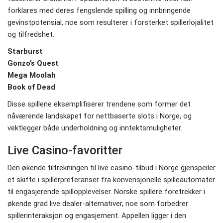
forklares med deres fengslende spilling og innbringende
gevinstpotensial, noe som resulterer i forsterket spillerlojalitet
og tilfredshet.
Starburst
Gonzo’s Quest
Mega Moolah
Book of Dead
Disse spillene eksemplifiserer trendene som former det
nåværende landskapet for nettbaserte slots i Norge, og
vektlegger både underholdning og inntektsmuligheter.
Live Casino-favoritter
Den økende tiltrekningen til live casino-tilbud i Norge gjenspeiler
et skifte i spillerpreferanser fra konvensjonelle spilleautomater
til engasjerende spillopplevelser. Norske spillere foretrekker i
økende grad live dealer-alternativer, noe som forbedrer
spillerinteraksjon og engasjement. Appellen ligger i den