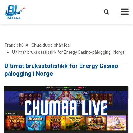
Trang chủ
Chưa được phân loại
Ultimat bruksstatistikk for Energy Casino-pålogging i Norge
Ultimat bruksstatistikk for Energy Casino-
pålogging i Norge