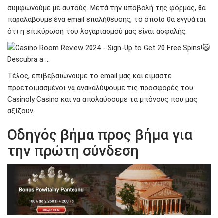
συμφωνούμε με αυτούς. Μετά την υποβολή της φόρμας, θα
παραλάβουμε ένα email επαλήθευσης, το οποίο θα εγγυάται
ότι η επικύρωση του λογαριασμού μας είναι ασφαλής.
Τέλος, επιβεβαιώνουμε το email μας και είμαστε
προετοιμασμένοι να ανακαλύψουμε τις προσφορές του
Casinoly Casino και να απολαύσουμε τα μπόνους που μας
αξίζουν.
Οδηγός βήμα προς βήμα για
την πρώτη σύνδεση