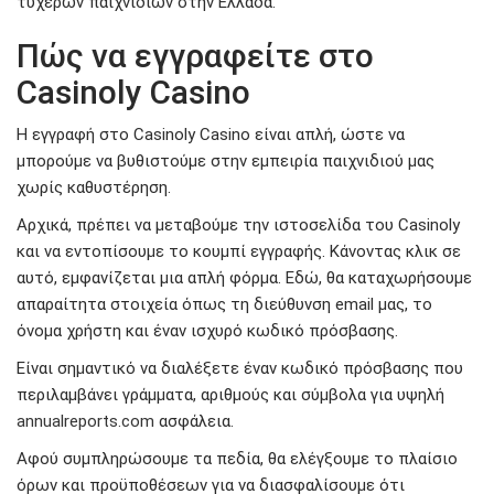
τυχερών παιχνιδιών στην Ελλάδα.
Πώς να εγγραφείτε στο
Casinoly Casino
Η εγγραφή στο Casinoly Casino είναι απλή, ώστε να
μπορούμε να βυθιστούμε στην εμπειρία παιχνιδιού μας
χωρίς καθυστέρηση.
Αρχικά, πρέπει να μεταβούμε την ιστοσελίδα του Casinoly
και να εντοπίσουμε το κουμπί εγγραφής. Κάνοντας κλικ σε
αυτό, εμφανίζεται μια απλή φόρμα. Εδώ, θα καταχωρήσουμε
απαραίτητα στοιχεία όπως τη διεύθυνση email μας, το
όνομα χρήστη και έναν ισχυρό κωδικό πρόσβασης.
Είναι σημαντικό να διαλέξετε έναν κωδικό πρόσβασης που
περιλαμβάνει γράμματα, αριθμούς και σύμβολα για υψηλή
annualreports.com
ασφάλεια.
Αφού συμπληρώσουμε τα πεδία, θα ελέγξουμε το πλαίσιο
όρων και προϋποθέσεων για να διασφαλίσουμε ότι