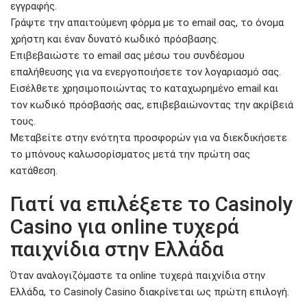
εγγραφής.
Γράψτε την απαιτούμενη φόρμα με το email σας, το όνομα
χρήστη και έναν δυνατό κωδικό πρόσβασης.
Επιβεβαιώστε το email σας μέσω του συνδέσμου
επαλήθευσης για να ενεργοποιήσετε τον λογαριασμό σας.
Εισέλθετε χρησιμοποιώντας το καταχωρημένο email και
τον κωδικό πρόσβασής σας, επιβεβαιώνοντας την ακρίβειά
τους.
Μεταβείτε στην ενότητα προσφορών για να διεκδικήσετε
το μπόνους καλωσορίσματος μετά την πρώτη σας
κατάθεση.
Γιατί να επιλέξετε το Casinoly
Casino για online τυχερά
παιχνίδια στην Ελλάδα
Όταν αναλογιζόμαστε τα online τυχερά παιχνίδια στην
Ελλάδα, το Casinoly Casino διακρίνεται ως πρώτη επιλογή.