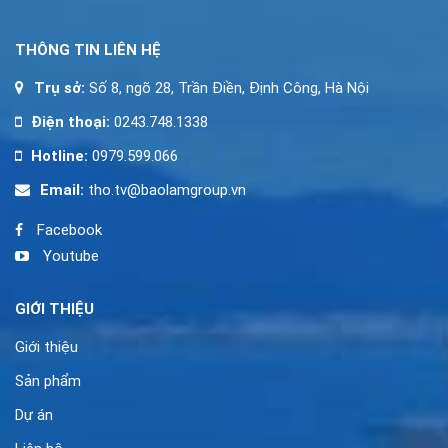
Hier ontdek je hoe
THÔNG TIN LIÊN HỆ
Trụ sở:
Số 8, ngõ 28, Trần Điền, Định Công, Hà Nội
Điện thoại:
0243.748.1338
Hotline:
0979.599.066
Email:
tho.tv@baolamgroup.vn
Facebook
Youtube
GIỚI THIỆU
Giới thiệu
Sản phẩm
Dự án