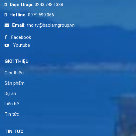
Điện thoại:
0243.748.1338
Hotline:
0979.599.066
Email:
tho.tv@baolamgroup.vn
Facebook
Youtube
GIỚI THIỆU
Giới thiệu
Sản phẩm
Dự án
Liên hệ
Tin tức
TIN TỨC