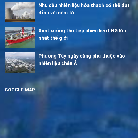
Nhu cầu nhiên liệu hóa thạch có thể đạt
đỉnh vài năm tới
Xuất xưởng tàu tiếp nhiên liệu LNG lớn
nhất thế giới
Phương Tây ngày càng phụ thuộc vào
nhiên liệu châu Á
GOOGLE MAP