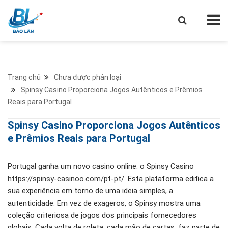
Trang chủ
Chưa được phân loại
Spinsy Casino Proporciona Jogos Autênticos e Prêmios
Reais para Portugal
Spinsy Casino Proporciona Jogos Autênticos
e Prêmios Reais para Portugal
Portugal ganha um novo casino online: o Spinsy Casino
https://spinsy-casinoo.com/pt-pt/
. Esta plataforma edifica a
sua experiência em torno de uma ideia simples, a
autenticidade. Em vez de exageros, o Spinsy mostra uma
coleção criteriosa de jogos dos principais fornecedores
globais. Cada volta de roleta, cada mão de cartas, faz parte de