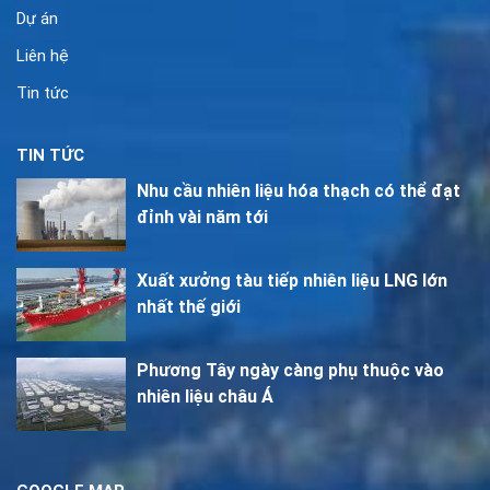
Dự án
Liên hệ
Tin tức
TIN TỨC
Nhu cầu nhiên liệu hóa thạch có thể đạt
đỉnh vài năm tới
Xuất xưởng tàu tiếp nhiên liệu LNG lớn
nhất thế giới
Phương Tây ngày càng phụ thuộc vào
nhiên liệu châu Á