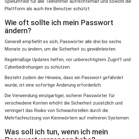
Spielumfeld für alle Teilnehmer aufrechterhält und sowohl die
Plattform als auch ihre Benutzer schützt.
Wie oft sollte ich mein Passwort
ändern?
Generell empfiehlt es sich, Passwörter alle drei bis sechs
Monate zu ändern, um die Sicherheit zu gewährleisten.
Regelmäßige Updates helfen, vor unberechtigtem Zugriff und
Cyberbedrohungen zu schützen.
Besteht zudem der Hinweis, dass ein Passwort gefährdet
wurde, ist eine sofortige Änderung erforderlich.
Die Verwendung einzigartiger, sicherer Passwörter für
verschiedene Konten erhöht die Sicherheit zusätzlich und
verringert das Risiko von Schwachstellen durch die
Mehrfachnutzung von Kennwörtern auf mehreren Systemen.
Was soll ich tun, wenn ich mein