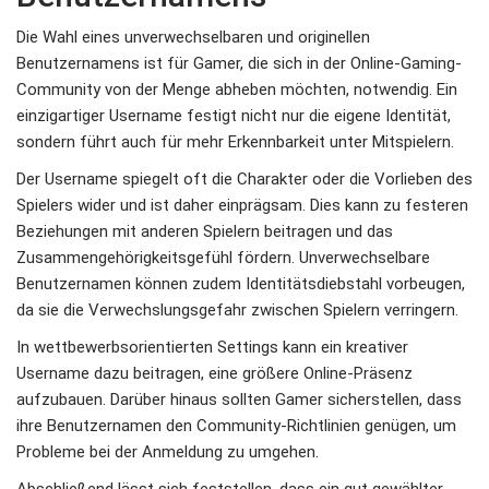
Die Wahl eines unverwechselbaren und originellen
Benutzernamens ist für Gamer, die sich in der Online-Gaming-
Community von der Menge abheben möchten, notwendig. Ein
einzigartiger Username festigt nicht nur die eigene Identität,
sondern führt auch für mehr Erkennbarkeit unter Mitspielern.
Der Username spiegelt oft die Charakter oder die Vorlieben des
Spielers wider und ist daher einprägsam. Dies kann zu festeren
Beziehungen mit anderen Spielern beitragen und das
Zusammengehörigkeitsgefühl fördern. Unverwechselbare
Benutzernamen können zudem Identitätsdiebstahl vorbeugen,
da sie die Verwechslungsgefahr zwischen Spielern verringern.
In wettbewerbsorientierten Settings kann ein kreativer
Username dazu beitragen, eine größere Online-Präsenz
aufzubauen. Darüber hinaus sollten Gamer sicherstellen, dass
ihre Benutzernamen den Community-Richtlinien genügen, um
Probleme bei der Anmeldung zu umgehen.
Abschließend lässt sich feststellen, dass ein gut gewählter