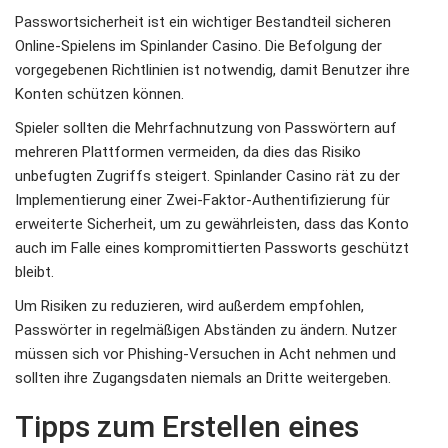
Passwortsicherheit ist ein wichtiger Bestandteil sicheren
Online-Spielens im Spinlander Casino. Die Befolgung der
vorgegebenen Richtlinien ist notwendig, damit Benutzer ihre
Konten schützen können.
Spieler sollten die Mehrfachnutzung von Passwörtern auf
mehreren Plattformen vermeiden, da dies das Risiko
unbefugten Zugriffs steigert. Spinlander Casino rät zu der
Implementierung einer Zwei-Faktor-Authentifizierung für
erweiterte Sicherheit, um zu gewährleisten, dass das Konto
auch im Falle eines kompromittierten Passworts geschützt
bleibt.
Um Risiken zu reduzieren, wird außerdem empfohlen,
Passwörter in regelmäßigen Abständen zu ändern. Nutzer
müssen sich vor Phishing-Versuchen in Acht nehmen und
sollten ihre Zugangsdaten niemals an Dritte weitergeben.
Tipps zum Erstellen eines