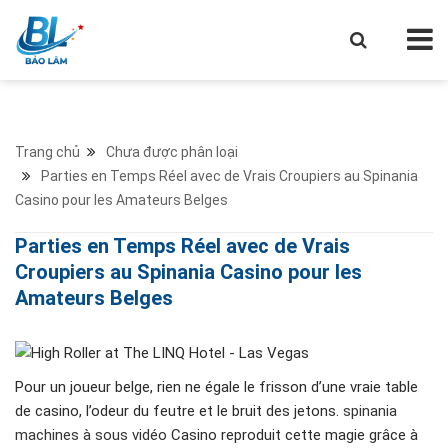
Trang chủ
Chưa được phân loại
Parties en Temps Réel avec de Vrais Croupiers au Spinania
Casino pour les Amateurs Belges
Parties en Temps Réel avec de Vrais
Croupiers au Spinania Casino pour les
Amateurs Belges
Pour un joueur belge, rien ne égale le frisson d’une vraie table
de casino, l’odeur du feutre et le bruit des jetons.
spinania
machines à sous vidéo
Casino reproduit cette magie grâce à