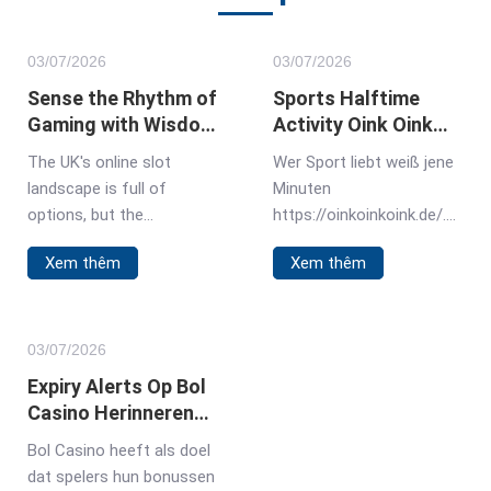
03/
07
/2026
03/
07
/2026
Sense the Rhythm of
Sports Halftime
Gaming with Wisdom
Activity Oink Oink
of Athena Slot in UK
Oink Slot During
The UK's online slot
Wer Sport liebt weiß jene
Breaks in Germany
landscape is full of
Minuten
options, but the
https://oinkoinkoink.de/.
Wisdomofathenaslot
Eine Halbzeitpause zählt
Xem thêm
Xem thêm
creates its own space.
herunter, und man ist auf
This isn't a game about
der Suche nach einer
mindless spinning. It pulls
Unterhaltung, die die
you into a world of
Spannung aufrechterhält.
03/
07
/2026
ancient strategy, where
Dieser Oink Oink Oink Slot
Expiry Alerts Op Bol
your choices feel
erweist sich für viele
Casino Herinneren
connected
deutsche Fans in dieser
Inwoners van
Bol Casino heeft als doel
Hinsicht bewährt. Der Slot
Nederland Aan
dat spelers hun bonussen
schließt die Lücke bis