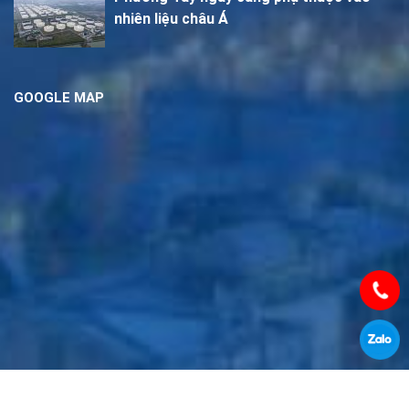
nhiên liệu châu Á
GOOGLE MAP