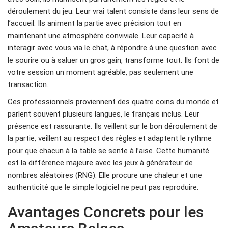
déroulement du jeu. Leur vrai talent consiste dans leur sens de
l’accueil. Ils animent la partie avec précision tout en
maintenant une atmosphère conviviale. Leur capacité à
interagir avec vous via le chat, à répondre à une question avec
le sourire ou à saluer un gros gain, transforme tout. Ils font de
votre session un moment agréable, pas seulement une
transaction.
Ces professionnels proviennent des quatre coins du monde et
parlent souvent plusieurs langues, le français inclus. Leur
présence est rassurante. Ils veillent sur le bon déroulement de
la partie, veillent au respect des règles et adaptent le rythme
pour que chacun à la table se sente à l’aise. Cette humanité
est la différence majeure avec les jeux à générateur de
nombres aléatoires (RNG). Elle procure une chaleur et une
authenticité que le simple logiciel ne peut pas reproduire.
Avantages Concrets pour les