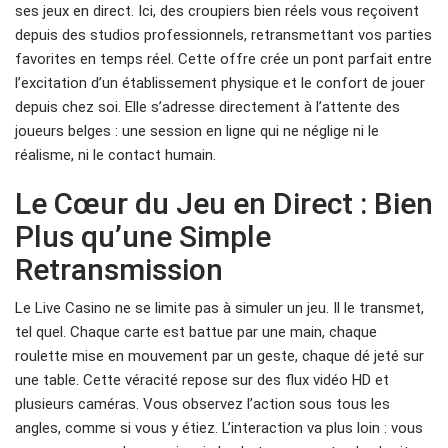
ses jeux en direct. Ici, des croupiers bien réels vous reçoivent
depuis des studios professionnels, retransmettant vos parties
favorites en temps réel. Cette offre crée un pont parfait entre
l’excitation d’un établissement physique et le confort de jouer
depuis chez soi. Elle s’adresse directement à l’attente des
joueurs belges : une session en ligne qui ne néglige ni le
réalisme, ni le contact humain.
Le Cœur du Jeu en Direct : Bien
Plus qu’une Simple
Retransmission
Le Live Casino ne se limite pas à simuler un jeu. Il le transmet,
tel quel. Chaque carte est battue par une main, chaque
roulette mise en mouvement par un geste, chaque dé jeté sur
une table. Cette véracité repose sur des flux vidéo HD et
plusieurs caméras. Vous observez l’action sous tous les
angles, comme si vous y étiez. L’interaction va plus loin : vous