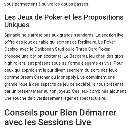
vous permettent à suivre les coups passés.
Les Jeux de Poker et les Propositions
Uniques
Spinania ne s’arrête pas aux grands standards. La section live
offre des jeux de table qui sortent de l’ordinaire. Le Poker
Casino, avec le Caribbean Stud ou le Three Card Poker,
propose une option excitante. Le Baccarat, jeu chéri des gros
high rollers, est présent sous sa forme élégante et vive. Pour
ceux qui apprécient le pur divertissement du sort, des jeux
comme Dream Catcher ou Monopoly Live combinent une
grande roue à des aspects de jeu de société, le tout présenté
par un présentateur au ton joyeux. Ces jeux combinés ajoutent
une touche de divertissement léger et spectaculaire.
Conseils pour Bien Démarrer
avec les Sessions Live