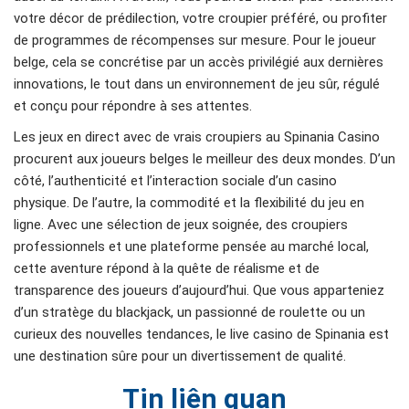
votre décor de prédilection, votre croupier préféré, ou profiter
de programmes de récompenses sur mesure. Pour le joueur
belge, cela se concrétise par un accès privilégié aux dernières
innovations, le tout dans un environnement de jeu sûr, régulé
et conçu pour répondre à ses attentes.
Les jeux en direct avec de vrais croupiers au Spinania Casino
procurent aux joueurs belges le meilleur des deux mondes. D’un
côté, l’authenticité et l’interaction sociale d’un casino
physique. De l’autre, la commodité et la flexibilité du jeu en
ligne. Avec une sélection de jeux soignée, des croupiers
professionnels et une plateforme pensée au marché local,
cette aventure répond à la quête de réalisme et de
transparence des joueurs d’aujourd’hui. Que vous apparteniez
d’un stratège du blackjack, un passionné de roulette ou un
curieux des nouvelles tendances, le live casino de Spinania est
une destination sûre pour un divertissement de qualité.
Tin liên quan