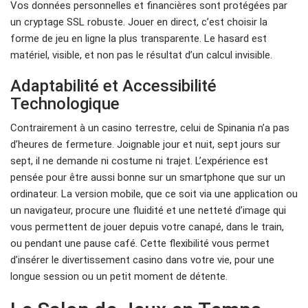
Vos données personnelles et financières sont protégées par
un cryptage SSL robuste. Jouer en direct, c’est choisir la
forme de jeu en ligne la plus transparente. Le hasard est
matériel, visible, et non pas le résultat d’un calcul invisible.
Adaptabilité et Accessibilité
Technologique
Contrairement à un casino terrestre, celui de Spinania n’a pas
d’heures de fermeture. Joignable jour et nuit, sept jours sur
sept, il ne demande ni costume ni trajet. L’expérience est
pensée pour être aussi bonne sur un smartphone que sur un
ordinateur. La version mobile, que ce soit via une application ou
un navigateur, procure une fluidité et une netteté d’image qui
vous permettent de jouer depuis votre canapé, dans le train,
ou pendant une pause café. Cette flexibilité vous permet
d’insérer le divertissement casino dans votre vie, pour une
longue session ou un petit moment de détente.