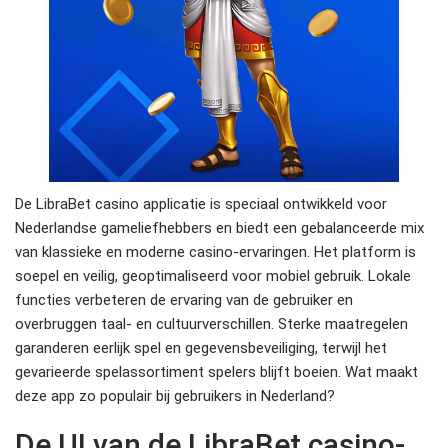
De LibraBet casino applicatie is speciaal ontwikkeld voor
Nederlandse gameliefhebbers en biedt een gebalanceerde mix
van klassieke en moderne casino-ervaringen. Het platform is
soepel en veilig, geoptimaliseerd voor mobiel gebruik. Lokale
functies verbeteren de ervaring van de gebruiker en
overbruggen taal- en cultuurverschillen. Sterke maatregelen
garanderen eerlijk spel en gegevensbeveiliging, terwijl het
gevarieerde spelassortiment spelers blijft boeien. Wat maakt
deze app zo populair bij gebruikers in Nederland?
De UI van de LibraBet casino-