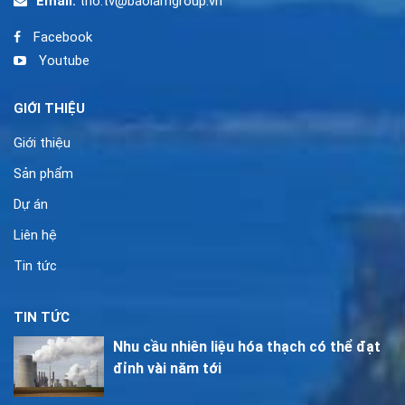
Email:
tho.tv@baolamgroup.vn
Facebook
Youtube
GIỚI THIỆU
Giới thiệu
Sản phẩm
Dự án
Liên hệ
Tin tức
TIN TỨC
Nhu cầu nhiên liệu hóa thạch có thể đạt
đỉnh vài năm tới