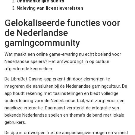
Onafhankelijke audits
Naleving van licentievereisten
Gelokaliseerde functies voor
de Nederlandse
gamingcommunity
Wat maakt een online game-ervaring nu echt boeiend voor
Nederlandse spelers? Het antwoord ligt in op cultuur
afgestemde kenmerken.
De LibraBet Casino-app erkent dit door elementen te
integreren die aansluiten bij de Nederlandse gamingcultuur. De
app houdt rekening met taalinstellingen en biedt volledige
ondersteuning voor de Nederlandse taal, wat zorgt voor een
naadloze interactie. Daarnaast versterkt de integratie van
bekende Nederlandse spellen en thema’s de band met lokale
gebruikers.
De app is ontworpen met de aanpassingsvermogen en vrijheid