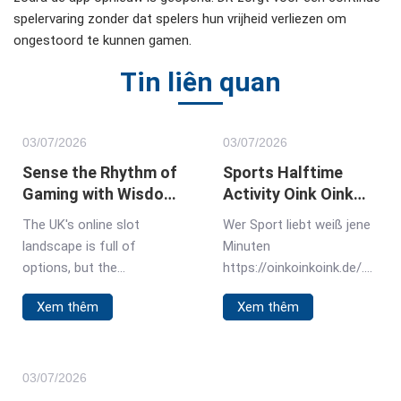
spelervaring zonder dat spelers hun vrijheid verliezen om
ongestoord te kunnen gamen.
Tin liên quan
03/
07
/2026
03/
07
/2026
Sense the Rhythm of
Sports Halftime
Gaming with Wisdom
Activity Oink Oink
of Athena Slot in UK
Oink Slot During
The UK's online slot
Wer Sport liebt weiß jene
Breaks in Germany
landscape is full of
Minuten
options, but the
https://oinkoinkoink.de/.
Wisdomofathenaslot
Eine Halbzeitpause zählt
Xem thêm
Xem thêm
creates its own space.
herunter, und man ist auf
This isn't a game about
der Suche nach einer
mindless spinning. It pulls
Unterhaltung, die die
you into a world of
Spannung aufrechterhält.
03/
07
/2026
ancient strategy, where
Dieser Oink Oink Oink Slot