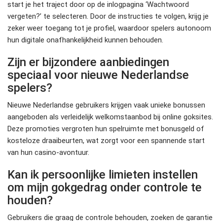
start je het traject door op de inlogpagina ‘Wachtwoord
vergeten?’ te selecteren. Door de instructies te volgen, krijg je
zeker weer toegang tot je profiel, waardoor spelers autonoom
hun digitale onafhankelijkheid kunnen behouden.
Zijn er bijzondere aanbiedingen
speciaal voor nieuwe Nederlandse
spelers?
Nieuwe Nederlandse gebruikers krijgen vaak unieke bonussen
aangeboden als verleidelijk welkomstaanbod bij online goksites.
Deze promoties vergroten hun spelruimte met bonusgeld of
kosteloze draaibeurten, wat zorgt voor een spannende start
van hun casino-avontuur.
Kan ik persoonlijke limieten instellen
om mijn gokgedrag onder controle te
houden?
Gebruikers die graag de controle behouden, zoeken de garantie