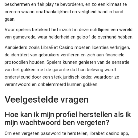
beschermen en fair play te bevorderen, en zo een klimaat te
creëren waarin onafhankelijkheid en veiligheid hand in hand
gaan.
Voor spelers betekent het inzicht in deze richtlijnen een wereld
van gamevrede, waar helderheid en geloof de overhand hebben.
Aanbieders zoals LibraBet Casino moeten licenties verkrijgen,
de identiteit van gebruikers verifiëren en zich aan financiële
protocollen houden. Spelers kunnen genieten van de sensatie
van het gokken met de garantie dat hun beleving wordt
ondersteund door een sterk juridisch kader, waardoor ze
verantwoord en onbelemmerd kunnen gokken.
Veelgestelde vragen
Hoe kan ik mijn profiel herstellen als ik
mijn wachtwoord ben vergeten?
Om een vergeten password te herstellen,
librabet casino app
,