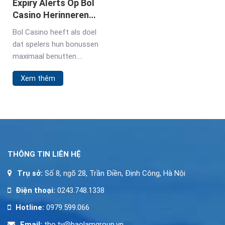
Expiry Alerts Op Bol
your choices feel
erweist sich für viele
Casino Herinneren
connected
deutsche Fans in dieser
Inwoners van
Bol Casino heeft als doel
Hinsicht bewährt. Der Slot
Nederland Aan
dat spelers hun bonussen
schließt die Lücke bis
Bonusdeadlines
maximaal benutten.
zum Beginn der zweiten
Daarom is er nu een
Hälfte, gestaltet aus
Xem thêm
systeem met expiry
angespannter
alerts. Deze herinneringen
garanderen dat je geen
waardevolle bonussen of
gratis spins meer mist.
Hier ontdek je hoe
THÔNG TIN LIÊN HỆ
Trụ sở:
Số 8, ngõ 28, Trần Điền, Định Công, Hà Nội
Điện thoại:
0243.748.1338
Hotline:
0979.599.066
Email:
tho.tv@baolamgroup.vn