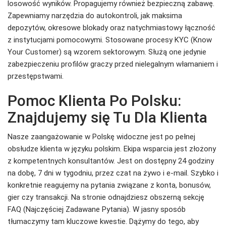
losowość wyników. Propagujemy również bezpieczną zabawę.
Zapewniamy narzędzia do autokontroli, jak maksima
depozytów, okresowe blokady oraz natychmiastowy łączność
z instytucjami pomocowymi. Stosowane procesy KYC (Know
Your Customer) są wzorem sektorowym. Służą one jedynie
zabezpieczeniu profilów graczy przed nielegalnym włamaniem i
przestępstwami.
Pomoc Klienta Po Polsku:
Znajdujemy się Tu Dla Klienta
Nasze zaangażowanie w Polskę widoczne jest po pełnej
obsłudze klienta w języku polskim. Ekipa wsparcia jest złożony
z kompetentnych konsultantów. Jest on dostępny 24 godziny
na dobę, 7 dni w tygodniu, przez czat na żywo i e-mail. Szybko i
konkretnie reagujemy na pytania związane z konta, bonusów,
gier czy transakcji. Na stronie odnajdziesz obszerną sekcję
FAQ (Najczęściej Zadawane Pytania). W jasny sposób
tłumaczymy tam kluczowe kwestie. Dążymy do tego, aby