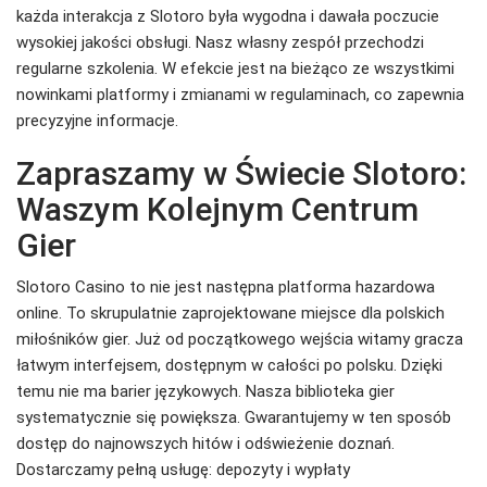
każda interakcja z Slotoro była wygodna i dawała poczucie
wysokiej jakości obsługi. Nasz własny zespół przechodzi
regularne szkolenia. W efekcie jest na bieżąco ze wszystkimi
nowinkami platformy i zmianami w regulaminach, co zapewnia
precyzyjne informacje.
Zapraszamy w Świecie Slotoro:
Waszym Kolejnym Centrum
Gier
Slotoro Casino to nie jest następna platforma hazardowa
online. To skrupulatnie zaprojektowane miejsce dla polskich
miłośników gier. Już od początkowego wejścia witamy gracza
łatwym interfejsem, dostępnym w całości po polsku. Dzięki
temu nie ma barier językowych. Nasza biblioteka gier
systematycznie się powiększa. Gwarantujemy w ten sposób
dostęp do najnowszych hitów i odświeżenie doznań.
Dostarczamy pełną usługę: depozyty i wypłaty