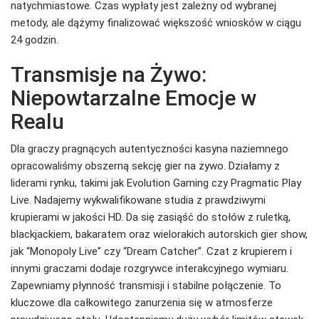
natychmiastowe. Czas wypłaty jest zależny od wybranej
metody, ale dążymy finalizować większość wniosków w ciągu
24 godzin.
Transmisje na Żywo:
Niepowtarzalne Emocje w
Realu
Dla graczy pragnących autentyczności kasyna naziemnego
opracowaliśmy obszerną sekcję gier na żywo. Działamy z
liderami rynku, takimi jak Evolution Gaming czy Pragmatic Play
Live. Nadajemy wykwalifikowane studia z prawdziwymi
krupierami w jakości HD. Da się zasiąść do stołów z ruletką,
blackjackiem, bakaratem oraz wielorakich autorskich gier show,
jak “Monopoly Live” czy “Dream Catcher”. Czat z krupierem i
innymi graczami dodaje rozgrywce interakcyjnego wymiaru.
Zapewniamy płynność transmisji i stabilne połączenie. To
kluczowe dla całkowitego zanurzenia się w atmosferze