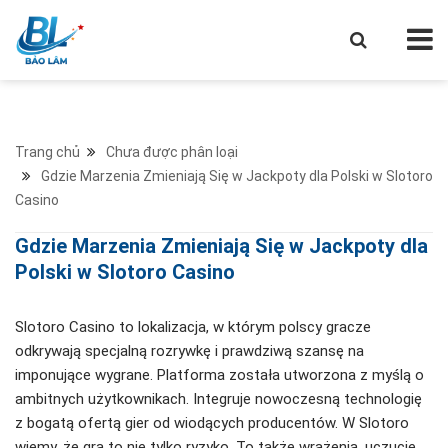
Trang chủ
Chưa được phân loại
Gdzie Marzenia Zmieniają Się w Jackpoty dla Polski w Slotoro
Casino
Gdzie Marzenia Zmieniają Się w Jackpoty dla
Polski w Slotoro Casino
Slotoro Casino to lokalizacja, w którym polscy gracze
odkrywają specjalną rozrywkę i prawdziwą szansę na
imponujące wygrane. Platforma została utworzona z myślą o
ambitnych użytkownikach. Integruje nowoczesną technologię
z bogatą ofertą gier od wiodących producentów. W Slotoro
wiemy, że gra to nie tylko ryzyko. To także wrażenia, uczucie