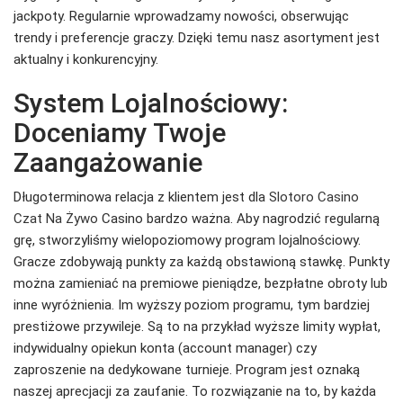
jackpoty. Regularnie wprowadzamy nowości, obserwując
trendy i preferencje graczy. Dzięki temu nasz asortyment jest
aktualny i konkurencyjny.
System Lojalnościowy:
Doceniamy Twoje
Zaangażowanie
Długoterminowa relacja z klientem jest dla
Slotoro Casino
Czat Na Żywo
Casino bardzo ważna. Aby nagrodzić regularną
grę, stworzyliśmy wielopoziomowy program lojalnościowy.
Gracze zdobywają punkty za każdą obstawioną stawkę. Punkty
można zamieniać na premiowe pieniądze, bezpłatne obroty lub
inne wyróżnienia. Im wyższy poziom programu, tym bardziej
prestiżowe przywileje. Są to na przykład wyższe limity wypłat,
indywidualny opiekun konta (account manager) czy
zaproszenie na dedykowane turnieje. Program jest oznaką
naszej aprecjacji za zaufanie. To rozwiązanie na to, by każda