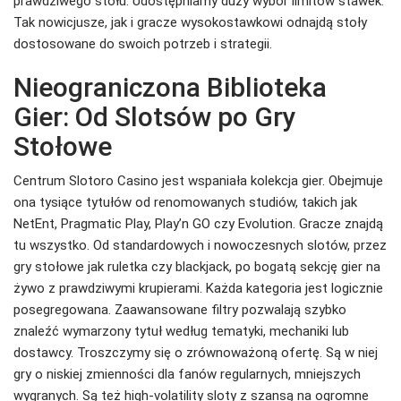
prawdziwego stołu. Udostępniamy duży wybór limitów stawek.
Tak nowicjusze, jak i gracze wysokostawkowi odnajdą stoły
dostosowane do swoich potrzeb i strategii.
Nieograniczona Biblioteka
Gier: Od Slotsów po Gry
Stołowe
Centrum Slotoro Casino jest wspaniała kolekcja gier. Obejmuje
ona tysiące tytułów od renomowanych studiów, takich jak
NetEnt, Pragmatic Play, Play’n GO czy Evolution. Gracze znajdą
tu wszystko. Od standardowych i nowoczesnych slotów, przez
gry stołowe jak ruletka czy blackjack, po bogatą sekcję gier na
żywo z prawdziwymi krupierami. Każda kategoria jest logicznie
posegregowana. Zaawansowane filtry pozwalają szybko
znaleźć wymarzony tytuł według tematyki, mechaniki lub
dostawcy. Troszczymy się o zrównoważoną ofertę. Są w niej
gry o niskiej zmienności dla fanów regularnych, mniejszych
wygranych. Są też high-volatility sloty z szansą na ogromne