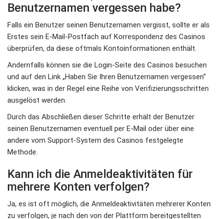
Benutzernamen vergessen habe?
Falls ein Benutzer seinen Benutzernamen vergisst, sollte er als
Erstes sein E-Mail-Postfach auf Korrespondenz des Casinos
überprüfen, da diese oftmals Kontoinformationen enthält.
Andernfalls können sie die Login-Seite des Casinos besuchen
und auf den Link „Haben Sie Ihren Benutzernamen vergessen“
klicken, was in der Regel eine Reihe von Verifizierungsschritten
ausgelöst werden.
Durch das Abschließen dieser Schritte erhält der Benutzer
seinen Benutzernamen eventuell per E-Mail oder über eine
andere vom Support-System des Casinos festgelegte
Methode.
Kann ich die Anmeldeaktivitäten für
mehrere Konten verfolgen?
Ja, es ist oft möglich, die Anmeldeaktivitäten mehrerer Konten
zu verfolgen, je nach den von der Plattform bereitgestellten