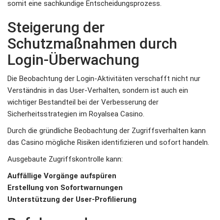
somit eine sachkundige Entscheidungsprozess.
Steigerung der
Schutzmaßnahmen durch
Login-Überwachung
Die Beobachtung der Login-Aktivitäten verschafft nicht nur
Verständnis in das User-Verhalten, sondern ist auch ein
wichtiger Bestandteil bei der Verbesserung der
Sicherheitsstrategien im Royalsea Casino.
Durch die gründliche Beobachtung der Zugriffsverhalten kann
das Casino mögliche Risiken identifizieren und sofort handeln.
Ausgebaute Zugriffskontrolle kann:
Auffällige Vorgänge aufspüren
Erstellung von Sofortwarnungen
Unterstützung der User-Profilierung