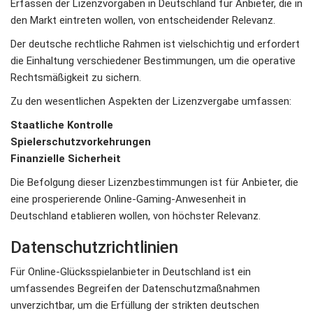
Erfassen der Lizenzvorgaben in Deutschland für Anbieter, die in
den Markt eintreten wollen, von entscheidender Relevanz.
Der deutsche rechtliche Rahmen ist vielschichtig und erfordert
die Einhaltung verschiedener Bestimmungen, um die operative
Rechtsmäßigkeit zu sichern.
Zu den wesentlichen Aspekten der Lizenzvergabe umfassen:
Staatliche Kontrolle
Spielerschutzvorkehrungen
Finanzielle Sicherheit
Die Befolgung dieser Lizenzbestimmungen ist für Anbieter, die
eine prosperierende Online-Gaming-Anwesenheit in
Deutschland etablieren wollen, von höchster Relevanz.
Datenschutzrichtlinien
Für Online-Glücksspielanbieter in Deutschland ist ein
umfassendes Begreifen der Datenschutzmaßnahmen
unverzichtbar, um die Erfüllung der strikten deutschen