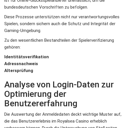
ist für Online-Glücksspielanbieter unerlässlich, um die
bundesdeutschen Vorschriften zu befolgen.
Diese Prozesse unterstützen nicht nur verantwortungsvolles
Spielen, sondern sichern auch die Schutz und Integrität der
Gaming-Umgebung.
Zu den wesentlichen Bestandteilen der Spielerverifizierung
gehören:
Identitätsverifikation
Adressnachweis
Altersprüfung
Analyse von Login-Daten zur
Optimierung der
Benutzererfahrung
Die Auswertung der Anmeldedaten deckt wichtige Muster auf,
die das Benutzererlebnis im Royalsea Casino erheblich