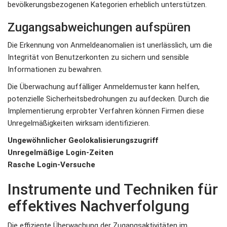
bevölkerungsbezogenen Kategorien erheblich unterstützen.
Zugangsabweichungen aufspüren
Die Erkennung von Anmeldeanomalien ist unerlässlich, um die
Integrität von Benutzerkonten zu sichern und sensible
Informationen zu bewahren.
Die Überwachung auffälliger Anmeldemuster kann helfen,
potenzielle Sicherheitsbedrohungen zu aufdecken. Durch die
Implementierung erprobter Verfahren können Firmen diese
Unregelmäßigkeiten wirksam identifizieren.
Ungewöhnlicher Geolokalisierungszugriff
Unregelmäßige Login-Zeiten
Rasche Login-Versuche
Instrumente und Techniken für
effektives Nachverfolgung
Die effiziente Überwachung der Zugangsaktivitäten im