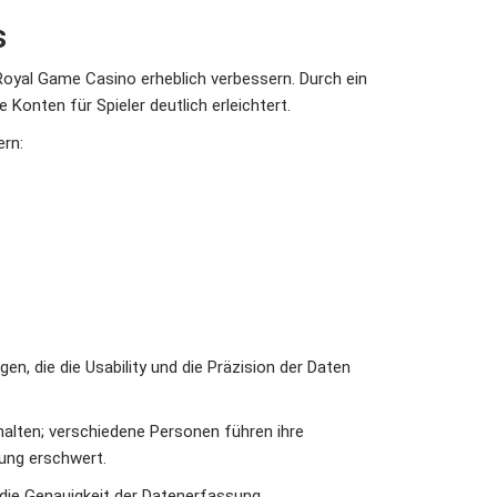
s
oyal Game Casino erheblich verbessern. Durch ein
 Konten für Spieler deutlich erleichtert.
ern:
n, die die Usability und die Präzision der Daten
halten; verschiedene Personen führen ihre
ung erschwert.
die Genauigkeit der Datenerfassung