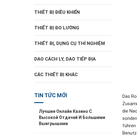
THIẾT BỊ ĐIỀU KHIỂN
THIẾT BỊ ĐO LƯỜNG
THIẾT BỊ, DỤNG CỤ THÍ NGHIỆM
DAO CÁCH LY, DAO TIẾP ĐỊA
CÁC THIẾT BỊ KHÁC
TIN TỨC MỚI
Das Ro
Zusamm
die Nac
Лучшие Онлайн Казино С
Высокой Отдачей И Большими
sondern
Выигрышами
führen 
Benutze