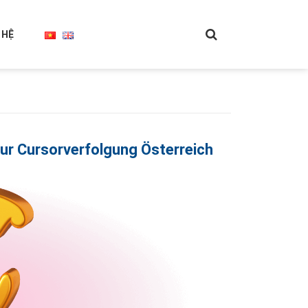
 HỆ
ur Cursorverfolgung Österreich