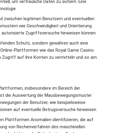
ntiell, um vertrauliche Daten zu sichern. Eine
nologie.
nd zwischen legitimen Benutzern und eventuellen
ustern wie Geschwindigkeit und Orientierung
t autorisierte Zugriffsversuche hinweisen können.
eifenden Schutz, sondern gewähren auch eine
 Online-Plattformen wie das Royal Game Casino
 Zugriff auf ihre Konten zu vermitteln und so am
Plattformen, insbesondere im Bereich der
 ist die Auswertung der Mausbewegungsmuster
ewegungen der Benutzer, wie beispielsweise
önnen auf eventuelle Betrugsversuche hinweisen.
Plattformen Anomalien identifizieren, die auf
derung von Rechenverfahren des maschinellen