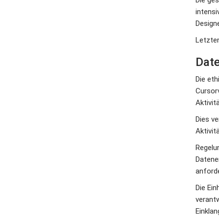
Die ges
intens
Designe
Letzten
Date
Die et
Cursor
Aktivit
Dies ve
Aktivit
Regelun
Datener
anford
Die Ein
verant
Einklan