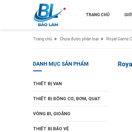
TRANG CHỦ
GIỚ
Trang chủ
Chưa được phân loại
Royal Game C
Roya
DANH MỤC SẢN PHẨM
THIẾT BỊ VAN
THIẾT BỊ ĐỘNG CƠ, BƠM, QUẠT
VÒNG BI, GIOĂNG
THIẾT BỊ BẢO VỆ