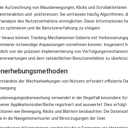
ie Aufzeichnung von Mausbewegungen, Klicks und Scrollaktivitäten 
rinteraktion und -präferenzen. Sie umfassen häufig Algorithmen, d
tanalyse des Nutzerverhaltens ermöglichen. Diese Informationen hel
 zu optimieren und die Benutzererfahrung zu steigern.
r hinaus können Tracking-Mechanismen Gebiete mit Verbesserungspo
mmierer notwendige Anpassungen vornehmen können. Insgesamt häng
lich von der präzisen Implementierung von Verfolgungsmechanismen 
ererwartungen und dem tatsächlichen Benutzererlebnis zu überbrüc
enerhebungsmethoden
ständnis der Wechselwirkungen von Nutzern erfordert effiziente D
ewegung.
usbewegungsüberwachung verwendet in der Regelfall besondere Sof
 einer Applikationsoberfläche registriert und auswertet. Dies erfolgt
tionen wie Bewegung, Klicks und Blättern beobachten. Die Datensät
ke in die Navigationsmuster und Bevorzugungen der User.