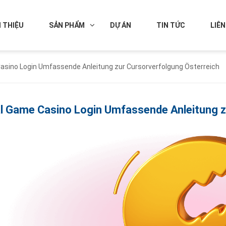
I THIỆU
SẢN PHẨM
DỰ ÁN
TIN TỨC
LIÊN
asino Login Umfassende Anleitung zur Cursorverfolgung Österreich
l Game Casino Login Umfassende Anleitung z