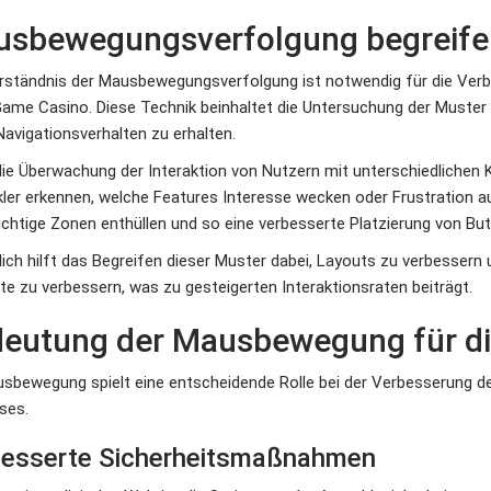
sbewegungsverfolgung begreife
rständnis der Mausbewegungsverfolgung ist notwendig für die Verb
Game Casino. Diese Technik beinhaltet die Untersuchung der Muste
Navigationsverhalten zu erhalten.
die Überwachung der Interaktion von Nutzern mit unterschiedliche
kler erkennen, welche Features Interesse wecken oder Frustration 
chtige Zonen enthüllen und so eine verbesserte Platzierung von Bu
ich hilft das Begreifen dieser Muster dabei, Layouts zu verbessern u
e zu verbessern, was zu gesteigerten Interaktionsraten beiträgt.
eutung der Mausbewegung für die
usbewegung spielt eine entscheidende Rolle bei der Verbesserung d
ses.
besserte Sicherheitsmaßnahmen