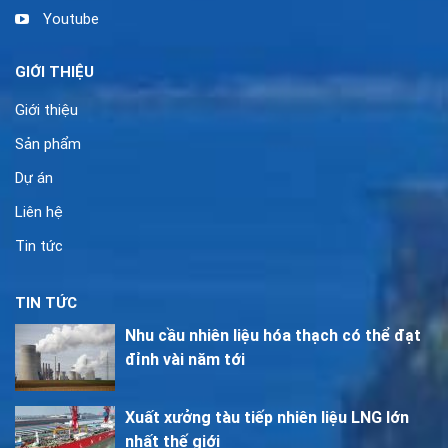
Youtube
GIỚI THIỆU
Giới thiệu
Sản phẩm
Dự án
Liên hệ
Tin tức
TIN TỨC
Nhu cầu nhiên liệu hóa thạch có thể đạt
đỉnh vài năm tới
Xuất xưởng tàu tiếp nhiên liệu LNG lớn
nhất thế giới