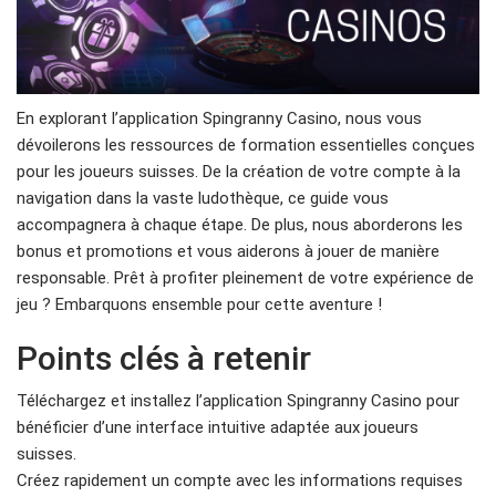
En explorant l’application Spingranny Casino, nous vous
dévoilerons les ressources de formation essentielles conçues
pour les joueurs suisses. De la création de votre compte à la
navigation dans la vaste ludothèque, ce guide vous
accompagnera à chaque étape. De plus, nous aborderons les
bonus et promotions et vous aiderons à jouer de manière
responsable. Prêt à profiter pleinement de votre expérience de
jeu ? Embarquons ensemble pour cette aventure !
Points clés à retenir
Téléchargez et installez l’application Spingranny Casino pour
bénéficier d’une interface intuitive adaptée aux joueurs
suisses.
Créez rapidement un compte avec les informations requises