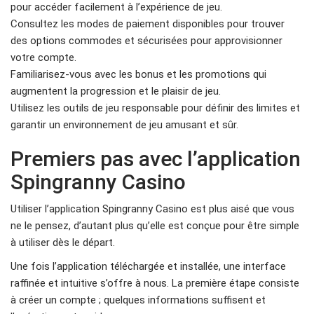
pour accéder facilement à l’expérience de jeu.
Consultez les modes de paiement disponibles pour trouver
des options commodes et sécurisées pour approvisionner
votre compte.
Familiarisez-vous avec les bonus et les promotions qui
augmentent la progression et le plaisir de jeu.
Utilisez les outils de jeu responsable pour définir des limites et
garantir un environnement de jeu amusant et sûr.
Premiers pas avec l’application
Spingranny Casino
Utiliser l’application Spingranny Casino est plus aisé que vous
ne le pensez, d’autant plus qu’elle est conçue pour être simple
à utiliser dès le départ.
Une fois l’application téléchargée et installée, une interface
raffinée et intuitive s’offre à nous. La première étape consiste
à créer un compte ; quelques informations suffisent et