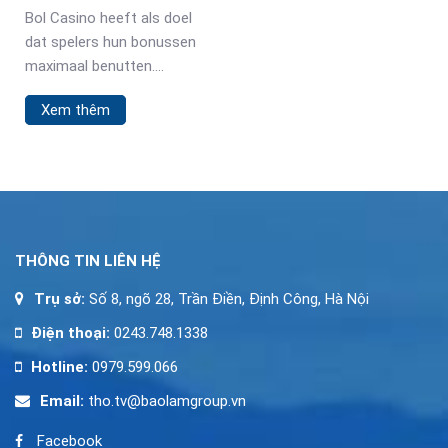
Inwoners van
Bol Casino heeft als doel
Hinsicht bewährt. Der Slot
Nederland Aan
dat spelers hun bonussen
schließt die Lücke bis
Bonusdeadlines
maximaal benutten.
zum Beginn der zweiten
Daarom is er nu een
Hälfte, gestaltet aus
Xem thêm
systeem met expiry
angespannter
alerts. Deze herinneringen
garanderen dat je geen
waardevolle bonussen of
gratis spins meer mist.
Hier ontdek je hoe
THÔNG TIN LIÊN HỆ
Trụ sở:
Số 8, ngõ 28, Trần Điền, Định Công, Hà Nội
Điện thoại:
0243.748.1338
Hotline:
0979.599.066
Email:
tho.tv@baolamgroup.vn
Facebook