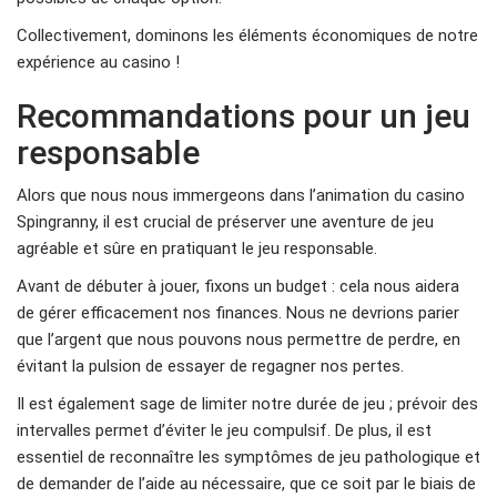
Collectivement, dominons les éléments économiques de notre
expérience au casino !
Recommandations pour un jeu
responsable
Alors que nous nous immergeons dans l’animation du casino
Spingranny, il est crucial de préserver une aventure de jeu
agréable et sûre en pratiquant le jeu responsable.
Avant de débuter à jouer, fixons un budget : cela nous aidera
de gérer efficacement nos finances. Nous ne devrions parier
que l’argent que nous pouvons nous permettre de perdre, en
évitant la pulsion de essayer de regagner nos pertes.
Il est également sage de limiter notre durée de jeu ; prévoir des
intervalles permet d’éviter le jeu compulsif. De plus, il est
essentiel de reconnaître les symptômes de jeu pathologique et
de demander de l’aide au nécessaire, que ce soit par le biais de