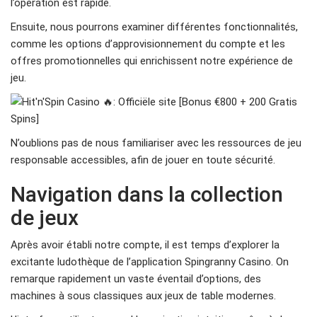
l’opération est rapide.
Ensuite, nous pourrons examiner différentes fonctionnalités,
comme les options d’approvisionnement du compte et les
offres promotionnelles qui enrichissent notre expérience de
jeu.
N’oublions pas de nous familiariser avec les ressources de jeu
responsable accessibles, afin de jouer en toute sécurité.
Navigation dans la collection
de jeux
Après avoir établi notre compte, il est temps d’explorer la
excitante ludothèque de l’application Spingranny Casino. On
remarque rapidement un vaste éventail d’options, des
machines à sous classiques aux jeux de table modernes.