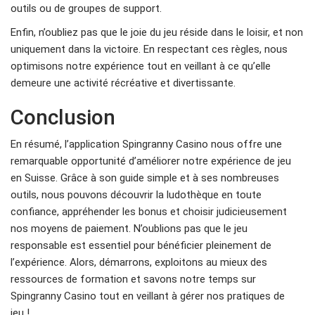
outils ou de groupes de support.
Enfin, n’oubliez pas que le joie du jeu réside dans le loisir, et non
uniquement dans la victoire. En respectant ces règles, nous
optimisons notre expérience tout en veillant à ce qu’elle
demeure une activité récréative et divertissante.
Conclusion
En résumé, l’application Spingranny Casino nous offre une
remarquable opportunité d’améliorer notre expérience de jeu
en Suisse. Grâce à son guide simple et à ses nombreuses
outils, nous pouvons découvrir la ludothèque en toute
confiance, appréhender les bonus et choisir judicieusement
nos moyens de paiement. N’oublions pas que le jeu
responsable est essentiel pour bénéficier pleinement de
l’expérience. Alors, démarrons, exploitons au mieux des
ressources de formation et savons notre temps sur
Spingranny Casino tout en veillant à gérer nos pratiques de
jeu !